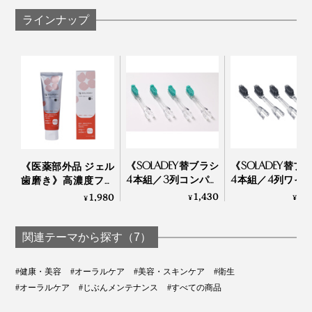
ラインナップ
《SOLADEY替ブラシ
《SOLADEY替ブ
《医薬部外品 ジェル
4本組／3列コンパク
4本組／4列ワイ
歯磨き》高濃度フッ
ト・強ラバーポイン
全極細スパイラ
素配合、口臭・歯周
1,430
1,
1,980
¥
¥
¥
ト毛》コシのあるラ
毛》備長炭＋銀
病・知覚過敏ケア用
バー毛が歯垢をしっ
ン配合、ねじり
「薬用 ソラデー ガム
かりと落とす、コン
凹凸で歯垢をか
トリートメントプラ
関連テーマから探す（7）
パクト替ブラシ｜
とる、極細毛替
スS」｜SOLADEY
SOLADEY
シ｜SOLADEY
#健康・美容
#オーラルケア
#美容・スキンケア
#衛生
#オーラルケア
#じぶんメンテナンス
#すべての商品