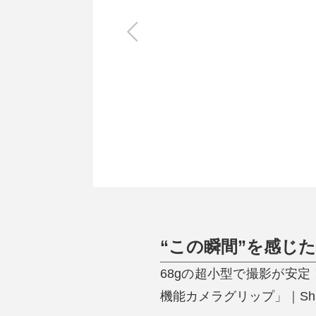
キッチン
すべて
調理家電
調理器具
食器
タオル・ふきん
キッチン雑貨
“この瞬間”を感じ
68gの超小型で撮影が安
機能カメラグリップ」｜Shutte