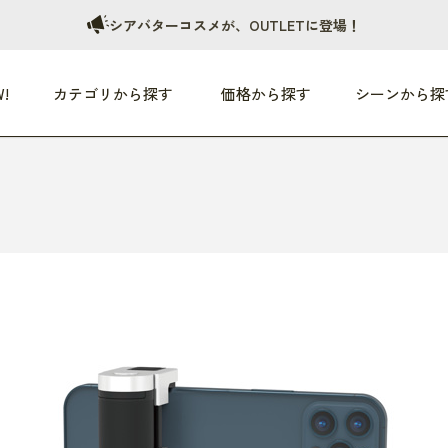
シアバターコスメが、OUTLETに登場！
!
カテゴリから探す
価格から探す
シーンから探
つめた〜い夏、どうぞ！
HEALTHY
家電
HOME
ファッション
- 3,000円
3,000円 - 5,000円
5,000円 - 10,000円
OP10
すべて
すべて
すべて
すべて
す
朝までぐっすり
リビング家電
居心地のいい空間
服
ひ
商品 (新着順)
本気で休む
キッチン家電
家事ルンルン
バッグ
ほ
覧
いつも清潔
美容・健康家電
食いしん坊クラブ
靴・靴下
や
じぶんメンテナンス
オーディオ家電
料理と団らん
レイングッズ
仕
め割引
おうちエクササイズ
ファッション／小物
レット
の他