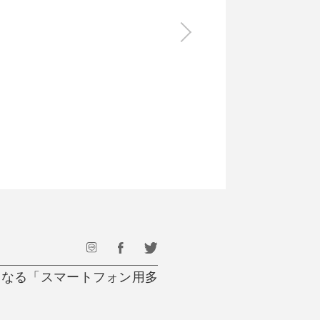
食料品
旅行・遊び
すべて
すべて
最後のひと口までキンキン
ドリンク
旅行
フード
アウトドア
旅行遊び／その他
もなる「スマートフォン用多