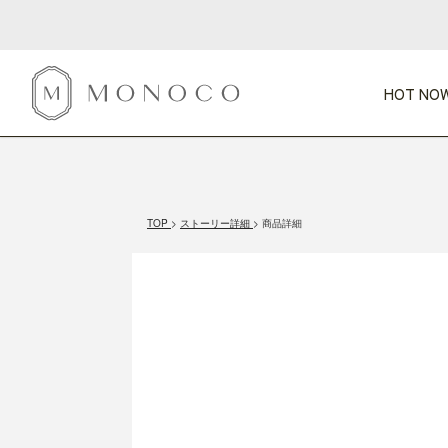
HOT NOW
新商品
CATEGORY
PRICE
SCENE
HOT NOW!
GIFTS
インテリア
1,000円未満
1,000円 
TOP
ストーリー詳細
商品詳細
今週のT
カテゴリから探す
価格から探す
シーンから探す
すべて
すべて
特別な贈りもの
家具
すべての
会話が弾む
収納
特集一
気のきく手土産
照明
毎日使ってね
インテリア雑貨
おまと
ベランダ・庭
アウト
インテリア／そ