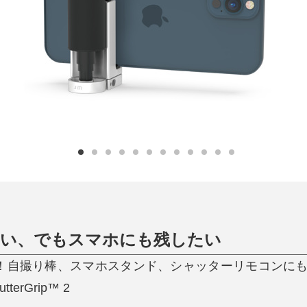
日用品
健康・美容
すべて
すべて
ひんやり今治タオル、生き返る〜
掃除・洗濯
肌・髪ケア
タオル
バスグッズ
スリッパ
ひんやりグッズ
防災用品
あったかグッズ
水筒
健康グッズ
日用品／その他
オーラルケア
たい、でもスマホにも残したい
定！自撮り棒、スマホスタンド、シャッターリモコンに
rGrip™ 2