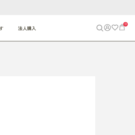
0
す
法人購入
WORK
ビジネス
ENJOY
寝具
10,000円 - 30,000円
30,000円以上
べて
すべて
すべて
すべて
らめきデスク
PC・スマホ関連
お出かけスパイス
敷き寝具
っと一息ふぅ
椅子・クッション
思い出トラベル
掛け寝具
っぱり清潔感
収納
外で過ごすって最高
パジャマ
事へGO
ビジネス／小物
好き・・にどっぷり
枕・小物