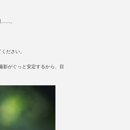
間……。
してください。
撮影がぐっと安定するから、目