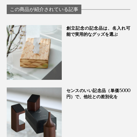
グラス「fuwari」｜
わいで口福をも
KIKIME
す、「純チタン
この商品が紹介されている記事
ーティンググラ
PROGRESS プロ
ス
創立記念の記念品は、名入れ可
能で実用的なグッズを選ぶ
センスのいい記念品（単価5000
円）で、他社との差別化を