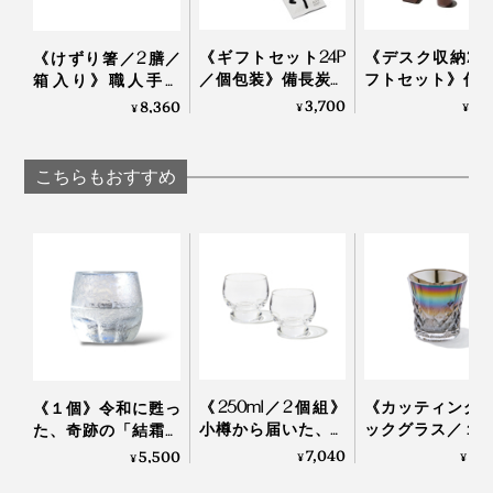
《ギフトセット24P
《デスク収納2
《けずり箸／2膳／
／個包装》備長炭で
フトセット》仕
箱入り》職人手作
ていねいに炙った、
道具を整理整頓
り、天然漆の一生も
3,700
9,
8,360
¥
¥
¥
おこげ香る炒り餅を
の温かみにデス
のの箸｜兵左衛門
ブレンド「京玄米茶
も、心も、とと
（東／煎茶ベース、
｜M.SCOOP
こちらもおすすめ
西／ほうじ茶ベー
ス）」｜京玄米茶 上
熟練した職人の手作業によって、ひとつひとつ丁寧に息
ル入ル
を吹き込まれていく『Sakurasaku』。グラスが残す水
同梱の取り扱い説明書は、裏面に英語表記も。
滴を眺めるたび、愛着も深まるはずです。
桐の蓋には桜のロゴが。スリーブを重ね合わせるとピタ
リと重なるWow！なパッケージデザインも秀逸です。
《250ml／2個組》
《カッティング
《１個》令和に甦っ
小樽から届いた、気
ックグラス／１
た、奇跡の「結霜グ
取らず、深く味わう
オーロラの光彩
ラス」｜結霜月華
7,040
8,
5,500
¥
¥
¥
ためのゴブレット型
福を、まろやか
（けっそうげっか）