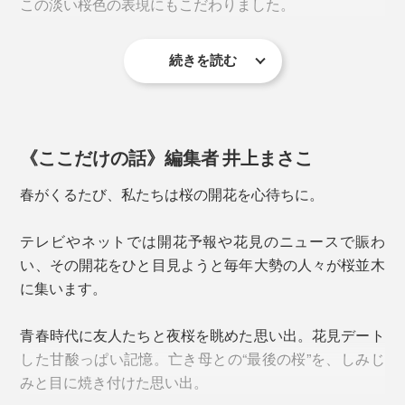
この淡い桜色の表現にもこだわりました。
「キレイに垂直に抜く技術」が難しいのだとか。
続きを読む
《ここだけの話》編集者 井上まさこ
春がくるたび、私たちは桜の開花を心待ちに。
テレビやネットでは開花予報や花見のニュースで賑わ
細口のカタチだからビールはもちろん、ハイボールやア
い、その開花をひと目見ようと毎年大勢の人々が桜並木
イスコーヒー、麦茶など、氷を入れた飲み物にぴった
桜型の角を立たせるには、実寸法よりもガラスを伸ばす
に集います。
り。
必要があり、それを研磨することで水平に仕上げていま
す。
青春時代に友人たちと夜桜を眺めた思い出。花見デート
一般的なガラスでつくるピンク色では絶妙な淡い色味が
した甘酸っぱい記憶。亡き母との“最後の桜”を、しみじ
出ず、どうしても底に色溜まりもできてしまう。
上からのぞき込んだ時、5枚の花びらのカタチが、ゆが
みと目に焼き付けた思い出。
みなくキレイにできているかの最終チェックも念入り