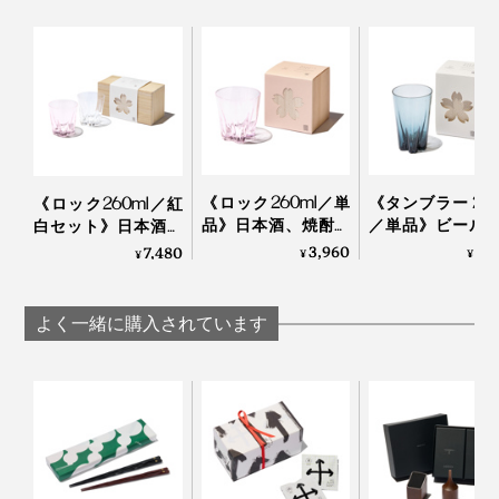
「桜」は日本人が大好きな花のイメージですが、海外で
も大人気！外国人の方にもとても喜ばれるデザインなの
写真は「
ロックグラス／クリア
」
です。
手のサイズが大きい方は、グラスを下から支えるとちょ
「100percent」といえば、MONOCOで大ヒット中の形
うど指が花びらの凹みにフィット！
状記憶する“布オリガミ”『
Peti Peto
』や15グラムのエコ
バッグ『
Cocoon
』の生みの親。
《ロック260ml／単
《タンブラー 240
《ロック260ml／紅
ウィスキーロックをカラカラと回す時の仕草にちょうど
品》日本酒、焼酎、
／単品》ビール
白セット》日本酒、
おさまりがいいらしいです。
ウィスキーロック
イボールに、持
焼酎、ウィスキーロ
3,960
3,
7,480
唇に触れた時の心地よさ、グラス全体のバランスを考え
国境を越えて、世界で愛されるプロダクトたちのコミュ
¥
¥
¥
に、持ち上げると
げると「桜型の
ックに、持ち上げる
た2mm前後の薄い飲み口。
ニケーション能力の高さは、さすがです。
「桜型の水滴」が残
滴」が残るグラ
と「桜型の水滴」が
るグラス（桐箱付
（桐箱付き）
残るグラス（桐箱付
よく一緒に購入されています
き）｜Sakurasaku
Sakurasaku
き）｜Sakurasaku
かわいいだけじゃない、飲み心地の良さも大切な人へ贈
本品は、門出や節目のお祝い、新居祝い、結婚祝い、海
る時に、嬉しいポイントになるはず。
外出張時の手土産にも贈りやすい桐箱入り。