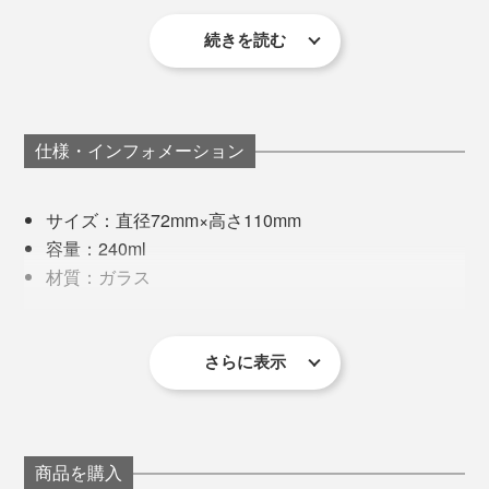
そこで、「酸化エルビウム」という着色力があまり強く
に。
ない原料（レアアースの一種）をガラス素材に混ぜ、淡
続きを読む
毎年すっぽかすこともなく、私たちの大切な時間や思い
いピンク色を表現できるレシピをつくりました。
出に寄り添ってくれる桜は、まさに“日本人の心”です
ね。
仕様・インフォメーション
写真左は本品、写真右は「
ロックグラス／クリア
」
サイズ：直径72mm×高さ110mm
容量：240ml
例えば、ビールを注ぐ時。勢い余って泡がこぼれ落ちて
材質：ガラス
しまった時も、桜チャンス！
製造国：日本
その難易度の高さから、安定的に製作できる工房も少な
同梱内容：タンブラー2個（クリア／ピンク）
ゆっくりとグラスを持ち上げてみれば、おっ！
く、何社も渡り歩いてきたのだとか。
さらに表示
※桐箱付き
※ひとつひとつ職人の手作業による製作のため、若干の個体差が
あります。あらかじめご了承ください。
写真は「
ロックグラス／ピンク
」
現在は、1906年から続く北海道・小樽のガラスメーカ
ー「深川硝子工芸」の職人が、『Sakurasaku』に命を
製作工程で色があばれてしまうこともあり、温度や気
吹き込んでいます。
商品を購入