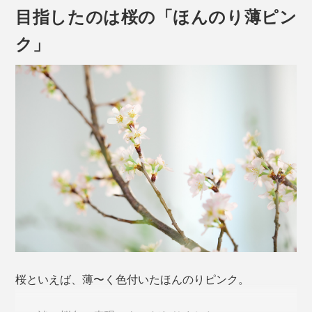
目指したのは桜の「ほんのり薄ピン
ク」
やっかいなグラスの汗＝結露、水滴が、だれもが待ち望
むモノ＝普遍的な日本のシンボル「桜」のカタチになっ
たなら、小さなしあわせを感じずにはいられません。
ゆがみない桜型の底をつくるため、「型吹き」という工
法を用いています。
本品は、240mlの「タンブラー」紅白セット。
桜といえば、薄〜く色付いたほんのりピンク。
熔けたガラス（下玉）を吹き竿に巻きつけ、型に差し込
んだ状態で竿に息を吹き込み、それを垂直に抜く。その