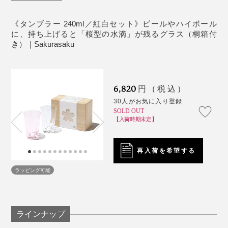
温、湿度も繊細な管理が必要。一定の「ほんのり桜色」
たとえグラスの水滴跡であっても、365日テーブルに桜
もなかなか難しいのです。
が咲いてくれるって、なんだかうれしいし、沁みる。
音が出ます
《タンブラー 240ml／紅白セット》ビールやハイボール
に、持ち上げると「桜型の水滴」が残るグラス（桐箱付
じつはこのグラス、デビューはロンドンでの展示会でし
こういう“小さなしあわせ”を贈るって、素敵ですよね。
き）｜Sakurasaku
た。
ブランドの方にお話を伺ったところ、海外の方へのギフ
トには「ロックグラス」が人気なんだとか。
6,820
円（税込）
30人がお気に入り登録
「あちゃ〜」なひと時だって、『Sakurasaku』がその
SOLD OUT
【入荷時期未定】
場をしっかり和ませてくれます。
再入荷を希望する
さらに、このグラスでビールを味わった時、その口当た
りのよさ、繊細な飲み口にも驚きました。
ラッピング可能
ラインナップ
写真は「
ロックグラス／クリア
」