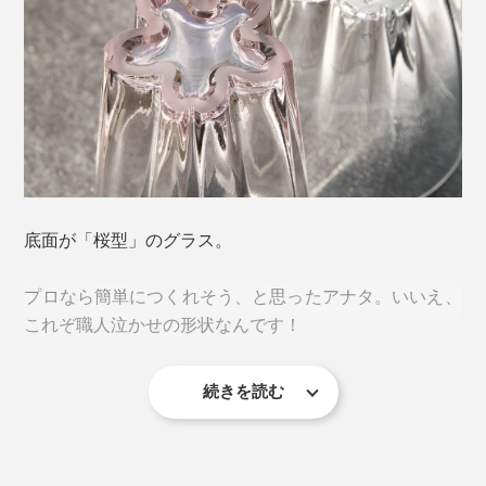
「一見すると迷惑に感じられる現象が、楽しいデザイン
底面が「桜型」のグラス。
のエッセンスを加えることで、逆に喜ばれるような愛着
が湧くカタチに変わる。」
プロなら簡単につくれそう、と思ったアナタ。いいえ、
これぞ職人泣かせの形状なんです！
プロダクトブランド「100percent（ヒャクパーセン
ト）」による、逆転の発想から生まれた、ささやかな気
続きを読む
づきにキュン♡
そもそも「桜のスタンプ」をつくるには、花びらの角を
しっかり立たせて水平に作らなければ、底に溜まった水
滴を桜型にすることはできません。