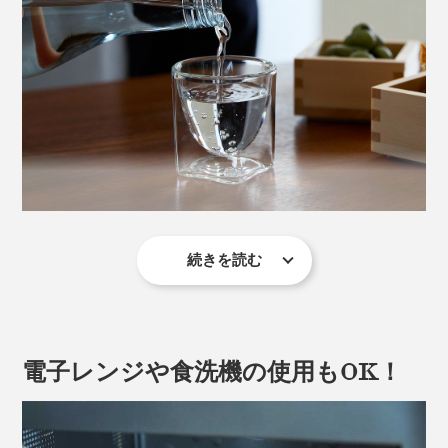
続きを読む
『RayES』のダブルウォールグラスは、スクエア型にラ
ウンド型のグラスを重ね合わせた二層構造。
二層のガラスの間に空洞があることで、液体が浮いてい
電子レンジや食洗機の使用もOK！
るかのように美しく引き立つグラスです。