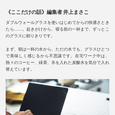
等に吹かないとキレイな形にならず、底面の凹凸も平滑
写真のジュウバコマス（枡）は、別売りの「晩酌セット」に付いています。
にならないのです。
《ここだけの話》編集者 井上まさこ
もちろん、お酒を飲まなくったって、エスプレッソや甘
酒、健康酢などを飲む時のミニグラスとしても最適で
そのため、高度な技術が必要とされ、限られた職人にし
ダブルウォールグラスを使いはじめてからの快適さとき
す。
かつくれないカタチ。
たら……。起きがけから、寝る前の一杯まで、ずっとこ
のグラスに頼りきりです。
まず、朝は一杯の水から。ただの水でも、グラスひとつ
で美味しく感じるから不思議です。在宅ワーク中は、
熱々のコーヒー、緑茶、氷を入れた炭酸水を気分で入れ
替えています。
キャプション：写真左から、「80ml」、「
200ml
」、「
300ml
」、「
400ml
」