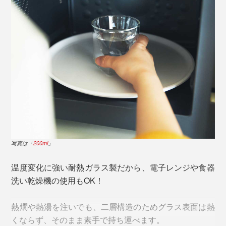
真上から覗けば「丸」。真横・正面から見れば「四
写真は「
200ml
」
角」。シャープな直線となだらかな曲線によって、見る
角度で表情が変わる独自のデザインです。
温度変化に強い耐熱ガラス製だから、電子レンジや食器
洗い乾燥機の使用もOK！
熱燗や熱湯を注いでも、二層構造のためグラス表面は熱
くならず、そのまま素手で持ち運べます。