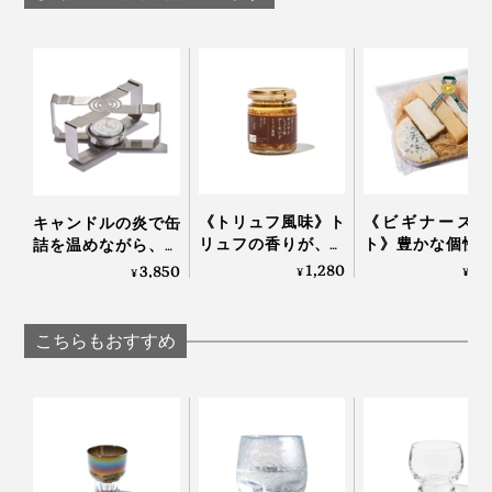
（135ml×2）」｜
RayES
《トリュフ風味》ト
《ビギナーズセ
キャンドルの炎で缶
リュフの香りが、旨
ト》豊かな個性
詰を温めながら、ゆ
飲む快適だけではなく、目でもおいしさを味わえるデザ
みをアップ！サクサ
べやすさが両立
っくり呑める「小さ
1,280
3,
3,850
¥
¥
¥
インは、加賀屋・別邸「松乃碧」（石川）のラウンジを
クのアーモンド粒と
4種のチー
な卓上コンロ」｜
風味豊かなもろみ入
（MONOCO限
CROSS WARMER ク
はじめ、国内高級リゾート、京都老舗旅館、ミシュラン
りしょうゆが、料理
｜Fermier フェル
ロスウォーマー
三ツ星店など、一流のおもてなしの場でも採用されてい
こちらもおすすめ
をグンとおいしくす
ます。
る「食べる調味料」
｜サクサクしょうゆ
アーモンド トリュフ
風味