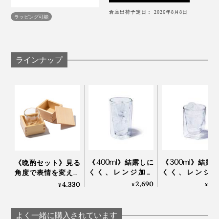
その時、住宅に使用する複層ガラス（ペアガラス）のよ
倉庫出荷予定日： 2026年8月8日
うに、グラスを二層にすれば結露が防げるのではないか
ラッピング可能
と考え、1年間の試行錯誤を経て生まれたのが、このダ
グラスを持つ時は四角い“角”に指をかけられるから手が
ブルウォールグラスでした。
滑らず、洗う・拭く時は内側がラウンドしているからお
手入れしやすく、「なんてイイトコ取りなカタチなんだ
ラインナップ
二重グラスの構造は他社製品にもありますが、スクエア
ろう」と毎日感心しています。
グラスとラウンドグラスの二層構造は『RayES』だけ。
「升のようなグラスがつくりたかった」（内田氏）とい
う、独自のカタチは意匠登録もされています。
《400ml》結露しに
《300ml》結露
《晩酌セット》見る
くく、レンジ加熱
くく、レンジ加
角度で表情を変える
OK、見る角度で表情
OK、見る角度で
「耐熱ダブルウォー
2,690
2,
4,330
¥
¥
¥
を変える「耐熱ダブ
を変える「耐熱
ルグラス（80ml）」
ルウォールグラス」
ルウォールグラ
とヒノキ香る「蓋付
｜RayES
｜RayES
きジュウバコマス
よく一緒に購入されています