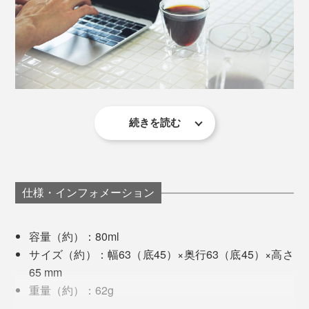
写真のジュウバコマス（枡）は、別売りの「晩酌セット」に付いています。
工場での3回にわたる検査に加え、国内でもさらに厳し
い基準で検査を行ない、ブランドの品質基準を満たした
底面は少し肉厚に、凹凸を付けた4点で支えることで転
もののみに『RayES』の刻印が入ります。
倒しにくい形状です。
その厳しい検査を通過するのは、なんと約45％。それほ
ど難易度の高いデザインなのです。
続きを読む
コーヒーは冷めたら、電子レンジで温めるのですが、レ
ンジから出したてのグラスって普段は熱くて持てないは
ずなのに、まったく熱くない！おまけに、唇をつけても
飲み口が熱くないから、感動的に飲みやすいのです。
仕様・インフォメーション
食事中に飲む冷たい麦茶も、いつもより氷が溶けにく
容量（約）：80ml
く、コースターなしでテーブルを濡らさず快適。
サイズ（約）：幅63（底45）×奥行63（底45）×高さ
65 mm
いつも使っているコースターは珪藻土製のものなのです
重量（約）：62g
が、結露してビショ濡れになったグラスの底面にすぐ貼
外側はスクエア型グラスで安定感があり、内側はラウン
耐熱温度差：120℃（耐熱ガラス）