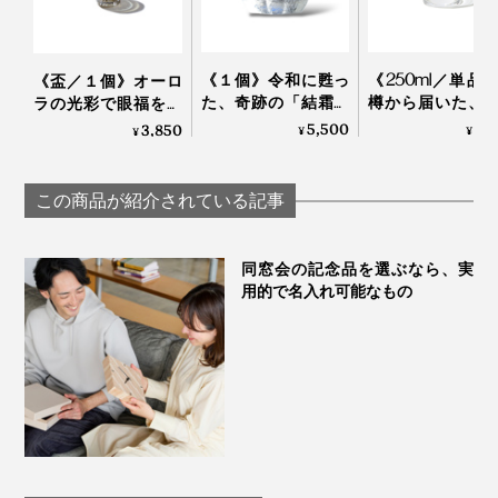
《１個》令和に甦っ
《250ml／単品
《盃／１個》オーロ
た、奇跡の「結霜グ
樽から届いた、
ラの光彩で眼福を、
ラス」｜結霜月華
らず、深く味わ
まろやかな味わいで
5,500
3,
3,850
¥
¥
¥
（けっそうげっか）
めのゴブレット
口福をもたらす、
ラス「fuwari
「純チタン」コーテ
KIKIME
ィンググラス｜
この商品が紹介されている記事
PROGRESS プログレ
ス
同窓会の記念品を選ぶなら、実
写真は「
300ml
」
用的で名入れ可能なもの
毎日使うグラスに、ゲストへのおもてなしに、大切な人
への贈り物に、いつもと違う“一杯”をどうぞ。