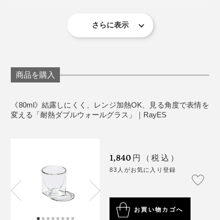
り付き、グラスを持ち上げる度に途中までくっついてき
ド型グラスで飲みやすさとお手入れのしやすさを。
その他：食洗機可・電子レンジ可
不良となったグラスは、アスファルトなどの建築資材に再利用されています
て、ガシャン！と音を立てて落下するところが毎度のス
さらに表示
トレスでした。
ダブルウォールグラスは、美しいだけではなく、毎日快
※耐熱温度差は120℃のため、急熱急冷したときの温度差が120℃以内であ
『RayES』のダブルウォールグラスの誕生には、「窓ガ
ればご使用できます。
※電子レンジ・食器洗い乾燥機のご使用の際は、グラスに損傷がないか、電
適に使える機能がたくさん備わっています。
気機器の取扱説明書にて、使用可能なサイズ・温度設定・洗剤などをご確
ラス」が大きなヒントに。ブランドを手がける内田昌宏
毎日使うものだから、こういった些細なところに気を遣
認いただいたうえでご使用下さい。
※ひとつひとつ手作業で製作しているため、形状やサイズ、重量、厚さ等に
氏は、ハウスメーカー勤務時代のある日、結露したグラ
個体差があります。製法上やむを得ず、線やポッチ、円状模様、型跡がみ
わなくていいのが本当にラク。まろやかな飲み口もお気
られ、気泡が混入している場合があります。あらかじめご了承ください。
スで大事な図面を濡らしてしまいました。
商品を購入
※強化ガラスではないため、衝撃に対しては一般的なガラスと同程度です。
に入りです。
グラスを洗う際や、角をぶつける、グラスに氷を勢いよく入れて内側のグ
ラスを割ってしまうなど、ご注意ください。
《80ml》結露しにくく、レンジ加熱OK、見る角度で表情を
※グラス底面の粒状（封止）は、生産上必要なもので不良品ではありませ
変える「耐熱ダブルウォールグラス」｜RayES
ん。
1,840
円（税込）
83人がお気に入り登録
お買い物カゴへ