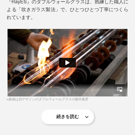
『RayES』のダブルウォールグラスは、熟練した職人に
写真のジュウバコマス（枡）は、別売りの「晩酌セット」に付いています。
よる「吹きガラス製法」で、ひとつひとつ丁寧につくら
れています。
さらに、結露もしにくいため、グラスに付着した水滴
で、テーブルを濡らすことがなくなるから、木製テーブ
ルに残しがちな、グラスの輪ジミも心配ありません。
白銀比（1：1.414）を取り入れた、調和の取れたデザイン
本品は、80mlの小さなぐい呑みサイズ。
唇が当たるフチには熱が伝わらないよう配慮されてお
り、熱々を入れても口当たりがやさしく、安心して飲め
韓国焼酎やマッコリ、スコッチウィスキー、ブランデ
ます。
ー、紹興酒、クラフトジン、ウォッカなどを楽しむ時の
ショットグラスにもちょうどいい。
※動画は別デザインのダブルウォールグラスの製作風景
続きを読む
じつは、ガラスでスクエア形状をつくることはとても難
しく、型に入れて吹きながら成型するのですが、4角均