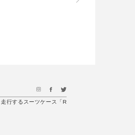
最後のひと口までキンキン
ドリンク
旅行
フード
アウトドア
旅行遊び／その他
かに走行するスーツケース「R