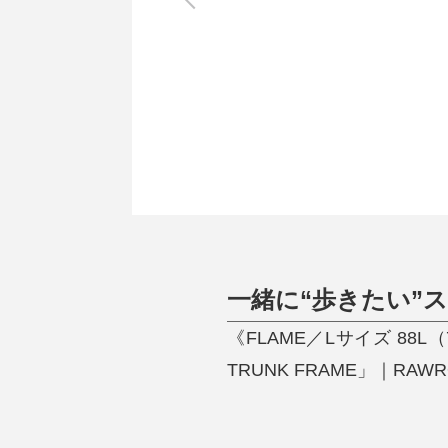
調理家電
調理器具
食器
タオル・ふきん
キッチン雑貨
一緒に“歩きたい”
《FLAME／Lサイズ 8
TRUNK FRAME」｜RAW