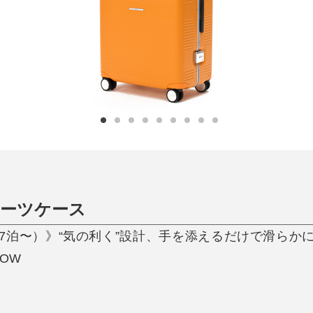
ひんやり今治タオル、生き返る〜
掃除・洗濯
肌・髪ケア
タオル
バスグッズ
スリッパ
ひんやりグッズ
防災用品
あったかグッズ
水筒
健康グッズ
日用品／その他
オーラルケア
スーツケース
8L（7泊〜）》“気の利く”設計、手を添えるだけで滑ら
ROW