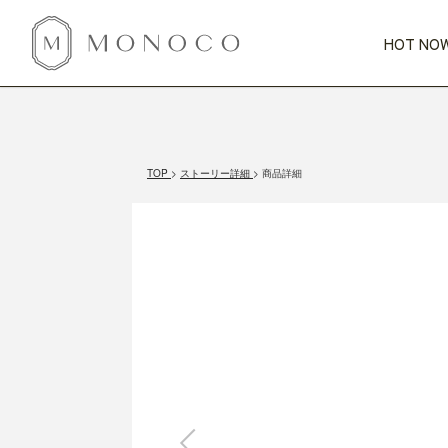
HOT NOW
新商品
CATEGORY
PRICE
SCENE
HOT NOW!
GIFTS
インテリア
1,000円未満
1,000円 
TOP
ストーリー詳細
商品詳細
今週のT
カテゴリから探す
価格から探す
シーンから探す
すべて
すべて
特別な贈りもの
家具
すべての
会話が弾む
収納
特集一
気のきく手土産
照明
毎日使ってね
インテリア雑貨
おまと
ベランダ・庭
アウト
インテリア／そ
キッチン
すべて