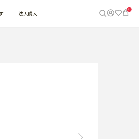
0
す
法人購入
WORK
ビジネス
ENJOY
寝具
10,000円 - 30,000円
30,000円以上
べて
すべて
すべて
すべて
らめきデスク
PC・スマホ関連
お出かけスパイス
敷き寝具
っと一息ふぅ
椅子・クッション
思い出トラベル
掛け寝具
っぱり清潔感
収納
外で過ごすって最高
パジャマ
事へGO
ビジネス／小物
好き・・にどっぷり
枕・小物
食料品
旅行・遊び
すべて
すべて