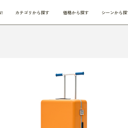
!
カテゴリから探す
価格から探す
シーンから探
つめた〜い夏、どうぞ！
HEALTHY
家電
HOME
ファッション
- 3,000円
3,000円 - 5,000円
5,000円 - 10,000円
OP10
すべて
すべて
すべて
すべて
す
朝までぐっすり
リビング家電
居心地のいい空間
服
ひ
商品 (新着順)
本気で休む
キッチン家電
家事ルンルン
バッグ
ほ
覧
いつも清潔
美容・健康家電
食いしん坊クラブ
靴・靴下
や
じぶんメンテナンス
オーディオ家電
料理と団らん
レイングッズ
仕
め割引
おうちエクササイズ
ファッション／小物
レット
の他
日用品
健康・美容
すべて
すべて