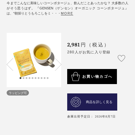
今までこんなに美味しいコーンポタージュ、飲んだことあったかな？ 大多数の人
がそう思うはず。 『GENSEN（ゲンセン）オーガニック コーンポタージュ』
は、“朝採りとうもろこしをミ・・・
MORE
2,981
円（税込）
280人がお気に入り登録
お買い物カゴへ
ラッピング可
商品を詳しく見る
倉庫出荷予定日： 2026年8月7日