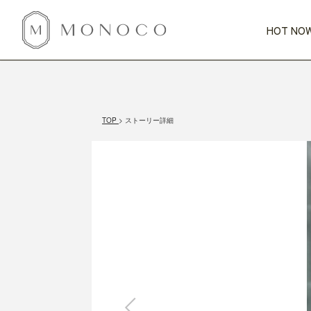
HOT NOW
新商品
CATEGORY
PRICE
SCENE
HOT NOW!
GIFTS
インテリア
1,000円未満
1,000円 
TOP
ストーリー詳細
今週のT
カテゴリから探す
価格から探す
シーンから探す
すべて
すべて
特別な贈りもの
家具
すべての
会話が弾む
収納
特集一
気のきく手土産
照明
毎日使ってね
インテリア雑貨
おまと
ベランダ・庭
アウト
インテリア／そ
キッチン
すべて