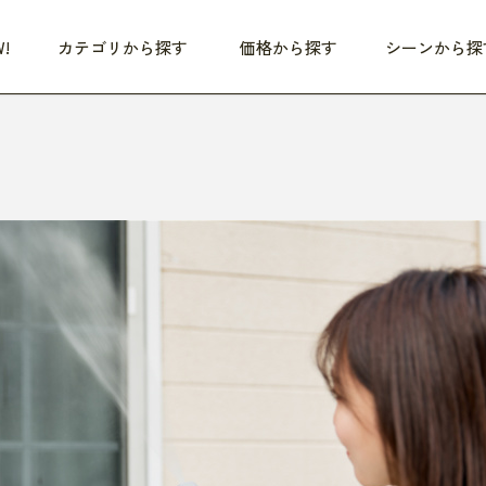
!
カテゴリから探す
価格から探す
シーンから探
つめた〜い夏、どうぞ！
HEALTHY
家電
HOME
ファッション
- 3,000円
3,000円 - 5,000円
5,000円 - 10,000円
OP10
すべて
すべて
すべて
すべて
す
朝までぐっすり
リビング家電
居心地のいい空間
服
ひ
商品 (新着順)
本気で休む
キッチン家電
家事ルンルン
バッグ
ほ
覧
いつも清潔
美容・健康家電
食いしん坊クラブ
靴・靴下
や
じぶんメンテナンス
オーディオ家電
料理と団らん
レイングッズ
仕
め割引
おうちエクササイズ
ファッション／小物
レット
の他
日用品
健康・美容
すべて
すべて