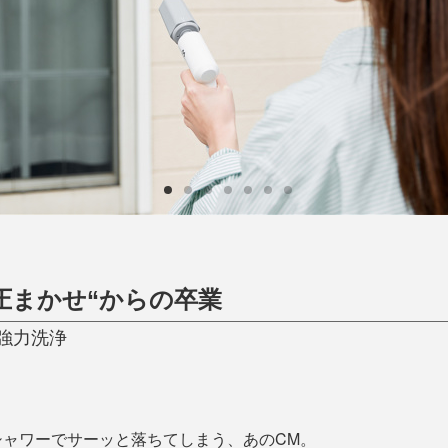
ひんやり今治タオル、生き返る〜
掃除・洗濯
肌・髪ケア
タオル
バスグッズ
スリッパ
ひんやりグッズ
防災用品
あったかグッズ
水筒
健康グッズ
日用品／その他
オーラルケア
圧まかせ“からの卒業
強力洗浄
シャワーでサーッと落ちてしまう、あのCM。