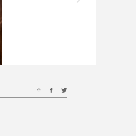
最後のひと口までキンキン
ドリンク
旅行
フード
アウトドア
旅行遊び／その他