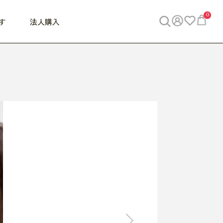
0
す
法人購入
WORK
ビジネス
ENJOY
寝具
10,000円 - 30,000円
30,000円以上
べて
すべて
すべて
すべて
らめきデスク
PC・スマホ関連
お出かけスパイス
敷き寝具
っと一息ふぅ
椅子・クッション
思い出トラベル
掛け寝具
っぱり清潔感
収納
外で過ごすって最高
パジャマ
事へGO
ビジネス／小物
好き・・にどっぷり
枕・小物
食料品
旅行・遊び
すべて
すべて