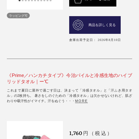
ラッピング可
商品を詳しく見る
倉庫出荷予定日： 2026年8月10日
《Prime／ハンカチタイプ》今治パイルと冷感生地のハイブ
リッドタオル｜ー℃
これまで夏日に屋外で過ごす日は、決まって「冷感タオル」と「汗ふき用タオ
ル」の2枚持ち。 暑さをしのぐための「冷感タオル」は欠かせないけれど、肌ざ
わりや吸汗性がイマイチ。汗をぬぐう・・・
MORE
1,760
円（税込）