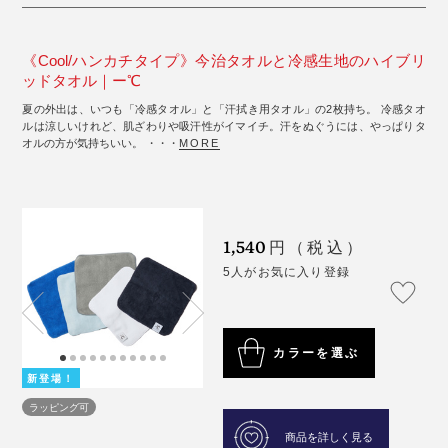
《Cool/ハンカチタイプ》今治タオルと冷感生地のハイブリ
ッドタオル｜ー℃
夏の外出は、いつも「冷感タオル」と「汗拭き用タオル」の2枚持ち。 冷感タオ
ルは涼しいけれど、肌ざわりや吸汗性がイマイチ。汗をぬぐうには、やっぱりタ
オルの方が気持ちいい。 ・・・
MORE
1,540
円（税込）
5人がお気に入り登録
カラーを選ぶ
新登場！
ラッピング可
商品を詳しく見る