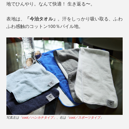
地でひんやり。なんて快適！ 生き返る〜。
表地は、
「今治タオル」
。汗をしっかり吸い取る、ふわ
ふわ感触のコットン100％パイル地。
写真左は「
cool／ハンカチタイプ」
、右は「
cool／スポーツタイプ
」