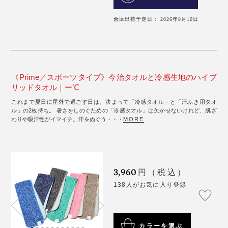
倉庫出荷予定日： 2026年8月10日
《Prime／スポーツタイプ》今治タオルと冷感生地のハイブ
リッドタオル｜ー℃
これまで夏日に屋外で過ごす日は、決まって「冷感タオル」と「汗ふき用タオ
ル」の2枚持ち。 暑さをしのぐための「冷感タオル」は欠かせないけれど、肌ざ
わりや吸汗性がイマイチ。汗をぬぐう・・・
MORE
3,960
円（税込）
138人がお気に入り登録
カラーを選ぶ