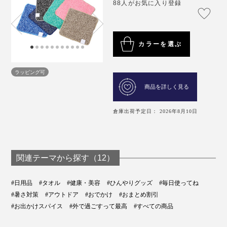
88人がお気に入り登録
カラーを選ぶ
ラッピング可
商品を詳しく見る
倉庫出荷予定日： 2026年8月10日
関連テーマから探す（12）
#日用品
#タオル
#健康・美容
#ひんやりグッズ
#毎日使ってね
#暑さ対策
#アウトドア
#おでかけ
#おまとめ割引
#お出かけスパイス
#外で過ごすって最高
#すべての商品