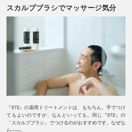
スカルプブラシでマッサージ気分
健康な髪（左）にくらべて、キューティクルが開いた髪（右）は、紫外線や熱に
よるダメージを受けやすいので、ますます傷む
すると、髪の内側から、水分や養分が抜けていって、パ
サついた髪に。ごらんのとおり、ツヤのある、元気な髪
とくらべると、あきらかに不健康そう。
さらに、有効成分のグリチルリチン酸２Kは、漢方の原
料として知られる、甘草（カンゾウ）の根から抽出。髪
『572』の薬用トリートメントは、もちろん、手でつけ
がうるおって、ハリやコシを与えてくれます。
てもよいのですが、なんといっても、同じ『572』の
「スカルプブラシ」でつけるのがおすすめです。なぜな
ら――。