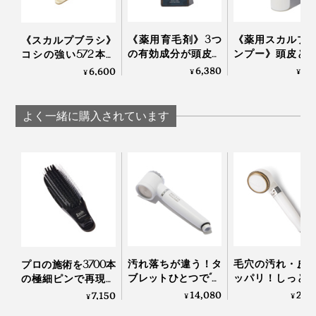
「スカルプブラシ」と、薬用の「シャンプー」「トリー
トメント」「育毛剤」の4点。
《薬用育毛剤》3つ
《薬用スカルプ
《スカルプブラシ》
の有効成分が頭皮の
ンプー》頭皮と
コシの強い572本の
血行を促進、発毛を
「アミノ酸」系
ピンが、皮脂汚れを
6,380
4,
6,600
手の代わりに、「スカルプブラシ」を使うことで、それ
¥
¥
¥
うながす｜572
ら、サッパリ自
かき出す｜572
ぞれの効果を、頭皮に、髪に、すみずみまで行き渡らせ
洗い心地…漢方の
ます。
草」由来の成分
よく一緒に購入されています
しっとりうるお
572
3.
スカルプブラシを持ったら、前髪の生え際から、耳の
周りから、襟足から、それぞれ頭頂部に向かってブラッ
シング。髪を引き上げていく感覚で、片手で、頭皮をな
ぞっていってください。
とくに、髪に長さがある人は、頭頂部まで、一気になぞ
るより、髪を部分的にすくっては、根元からなぞって、
汚れ落ちが違う！タ
毛穴の汚れ・皮
プロの施術を3700本
ブレットひとつで“重
ッパリ！しっと
の極細ピンで再現す
をくり返したほうが、より気持ちいいです。
炭酸湯”が浴びれる｜
カホカ気持ちい
る「トリートメント
14,080
27,
7,150
¥
¥
¥
薬用Hot Bubble PRO
「シャワーヘッ
ブラシ」｜EMIT