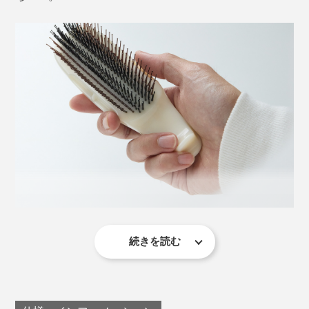
傷んだ髪（左）は、ツヤのある健康な髪（右）にくらべて、不健康な雰囲気に見
える
傷んだ髪は、あなた自身の表情や雰囲気を、暗く見せて
しまいがちです。
『572（ゴーナナニ）』のトリートメントで、髪のケア
を始めてください。
肌の荒れ対策に使われる、漢方の原料「甘草（カンゾウ）」の根
ほかにも、血行を刺激するといわれるワレモコウエキ
ス、ミネラルたっぷりの海藻エキス、ビタミンEが豊富
なアボカドオイルといった、自然由来の成分もたっぷ
続きを読む
私たちの頭皮（=スカルプ）には、なんと約4万個もの毛
り。
穴があるそう。
健康な毛穴は、一つにつき2〜3本の髪が生えているの