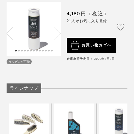
キス・海藻エキス-2・フェノキシエタノール・メント
ール・香料
特許取得の細かいピン構造が、頭皮を隙間なく洗い上げる（右写真は旧デザイン
4,180
円（税込）
版）
21人がお気に入り登録
トリートメントの塗りやすさも、気持ちよさも、手でや
るより、ずっと気持ちいい。
お買い物カゴへ
1.
シャンプー後に、タオルドライ。髪からしずくが垂れ
倉庫出荷予定日： 2026年8月9日
てこないくらい、しっかり水分をとります。
ラッピング可能
2.
トリートメントを約5mlほど手に出して、髪全体にが
あなたの髪のために、これからは、『572』の薬用トリ
なじむように、うすく伸ばしていってください。
『572』は、2018年に誕生した、男性向けの頭皮ケアシ
ートメントを使ってください。
ラインナップ
リーズ。
MONOCOのベストセラー、「Jam Labelスカルプブラ
シ」のメーカーが、15年以上も、頭皮と髪を研究してき
た実績をもとに開発した自信作です。