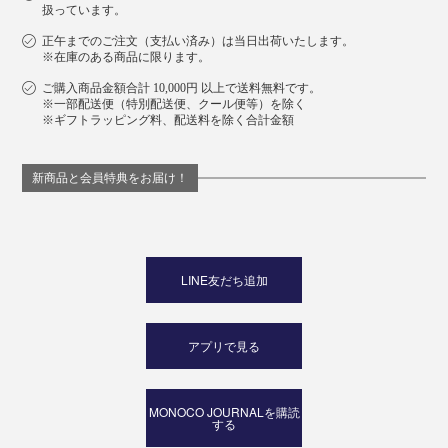
扱っています。
正午までのご注文（支払い済み）は当日出荷いたします。
※在庫のある商品に限ります。
「薬用スカルプトリートメント」は、容量300ml。1回
ご購入商品金額合計 10,000円 以上で送料無料です。
※一部配送便（特別配送便、クール便等）を除く
あたり約5mlを使うとして、約2ヵ月はもつ計算です。
※ギフトラッピング料、配送料を除く合計金額
これからは、毎晩のお風呂や、朝のシャワー時に、
新商品と会員特典をお届け！
『572』シリーズで、ぜひ頭皮ケアの新習慣を。
LINE友だち追加
アプリで見る
MONOCO JOURNALを購読
する