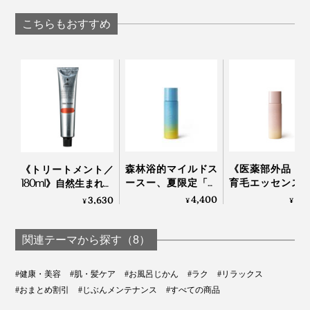
重炭酸湯シャワーヘ
｜エミュール フ
ッド
ンバブルシャワー
こちらもおすすめ
森林浴的マイルドス
《医薬部外品・
《トリートメント／
ースー、夏限定「薬
育毛エッセンス
180ml》自然生まれの
用育毛エッセンス」
効成分を濃縮配
フルボ酸と高山植物
4,400
4,
3,630
¥
¥
¥
｜uruotte｜爽
“ふかふか頭皮”
エキスで、髪と頭皮
てる「ハーバル
環境をしっとり整え
センス優｜uruotte
るノンシリコントリ
関連テーマから探す（8）
ートメント｜
EVEREST
#健康・美容
#肌・髪ケア
#お風呂じかん
#ラク
#リラックス
#おまとめ割引
#じぶんメンテナンス
#すべての商品