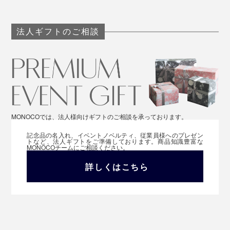
法人ギフトのご相談
毎日続けることで、これからのあなたの髪に、“自信”を
与えてくれるでしょう。
MONOCOでは、法人様向けギフトのご相談を承っております。
シックなデザインのボトルは、プレゼントにもぴった
記念品の名入れ、イベントノベルティ、従業員様へのプレゼン
トなど、法人ギフトをご準備しております。商品知識豊富な
り。家族の誕生日、友人への引越し祝い、「父の日」の
MONOCOチームにご相談ください。
贈り物に、ぜひどうぞ。
詳しくはこちら