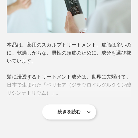
そもそも、髪は、一度生えた分は、そのまんま。肌とち
がって、傷ついても、細胞による自己修復機能がありま
せん。
髪の表面は、キューティクルという保護膜が、うろこ状
本品は、薬用のスカルプトリートメント。皮脂は多いの
に覆っていますが、紫外線、タオルや指の摩擦、熱いお
に、乾燥しがちな、男性の頭皮のために、成分を選び抜
湯、ドライヤーといったダメージではがれていってしま
いています。
います。
髪に浸透するトリートメント成分は、世界に先駆けて、
日本で生まれた「ペリセア（ジラウロイルグルタミン酸
リシンナトリウム）」。
続きを読む
たった1分ほどで、表面のキューティクルを補いなが
ら、髪の深くに浸透して、シャワー後も、流れ落ちにく
いから、髪が内側からしっとり。