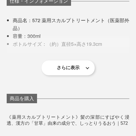
仕様・インフォメーション
で、アタマ全体で、約10万本もの髪が生えている計算に
なります。
商品名：572 薬用スカルプトリートメント（医薬部外
品）
10万本もの髪を、トリートメントで補修するには、10
トリートメントは、髪の“内側”に、水分や栄養分を浸透
容量：300ml
本の指では届きにくい。『572』の名前どおり、572本
させて、傷んだ髪そのものを、補修してくれる効果があ
ボトルサイズ：（約）直径5×高さ19.3cm
ものピンがある「スカルプブラシ」を使いましょう。
ります。
有効成分：グリチルリチン酸２K
ワレモコウ（左写真）や海藻（右写真）といった自然由来成分がたっぷり
その他の成分：水添ナタネ油アルコール・ミリスチ
ちなみに、リンス（コンディショナーとも呼ぶ）は、髪
ルアルコール・アボカド油・イソステアリン酸水添
一方、頭皮や髪への刺激が強い、石油由来の界面活性剤
さらに表示
の“外側”をコーティングして、ダメージを予防してくれ
ヒマシ油・パルミチン酸イソプロピル・エチル硫酸
は不使用。ノンシリコン、ノンパラベン、無着色、無鉱
るもの。
ラノリン脂肪酸アミノプロピルエチルジメチルアン
物油、動物性原料不使用です。
モニウム液-1・DPG・臭化ステアリルトリメチルア
リンスは、若々しくて健康な髪は、指どおりよく、なめ
ンモニウム・イソプロパノール・塩化ジココイルジ
商品を購入
らかに整えてくれますが、傷んだ髪や、根元から弱った
メチルアンモニウム・精製水・塩化トリメチルアン
髪は、補修しにくいので、トリートメントがおすすめで
モニオヒドロキシプロピルヒドロキシエチルセルロ
《薬用スカルプトリートメント》髪の深部にすばやく浸
す。
ース・乳酸・アルギニン・ジラウロイルグルタミン
透、漢方の「甘草」由来の成分で、しっとりうるおう｜572
酸リシンナトリウム液・海水乾燥物・ワレモコウエ