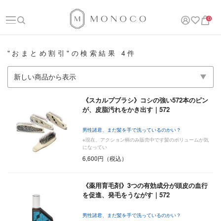
0
"おまとめ割引"の検索結果 4件
《スカルプブラシ》コシの強い572本のピン
が、皮脂汚れをかき出す｜572
男性諸君、まだ髪を手で洗っているのかい？
※現在、アクション柄のみ販売中です髪のボリュームが気
になってい
6,600円（税込）
《薬用育毛剤》3つの有効成分が頭皮の血行
を促進、発毛をうながす｜572
男性諸君、まだ髪を手で洗っているのかい？