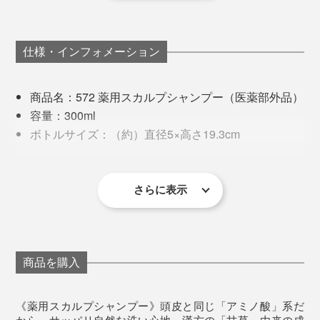
穴があるそう。健康な毛穴は、一つにつき2〜3本の髪が
生えています。
仕様・インフォメーション
ワレモコウ（左写真）や海藻（右写真）といった自然由来成分がたっぷり
その毛穴に、皮脂や整髪料の汚れが溜まり続けると、髪
が弱ったり、生えにくくなったり……イキイキした髪づ
一方、頭皮や髪への刺激が強い、石油由来の界面活性剤
商品名：572 薬用スカルプシャンプー（医薬部外品）
くりには、土台の「頭皮ケア」がいちばん。
は不使用。ノンシリコン、ノンパラベン、無着色、無鉱
容量：300ml
物油、動物性原料不使用です。
ボトルサイズ：（約）直径5×高さ19.3cm
4万個もの微細な毛穴を洗うには、10本の指では届きに
有効成分：グリチルリチン酸２K
くい。『572』の名前どおり、572本ものピンがある
その他の成分：塩化トリメチルアンモニオヒドロキ
「スカルプブラシ」で、洗いましょう。
シプロピルヒドロキシエチルセルロース・ジエチレ
さらに表示
ントリアミン5酢酸5Na液・濃グリセリン・1,2ーペン
タンジオール・ジグリセリン・ラウリン酸アミドプ
ロピルベタイン液・ラウロイルメチル-β-アラニンNa
液・ラウロイルアスパラギン酸Na液・ヤシ油脂肪酸
商品を購入
ジエタノールアミド・ステアリン酸ジメチルアミノ
プロピルアミド・ジステアリン酸グリコール・無水
《薬用スカルプシャンプー》頭皮と同じ「アミノ酸」系だ
クエン酸・海藻エキス-2・ワレモコウエキス・塩化