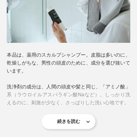
だから、市販の男性向けシャンプーは、皮脂がごっそり
本品は、薬用のスカルプシャンプー。皮脂は多いのに、
とれる、爽快感が強いものが多いです。
乾燥しがちな、男性の頭皮のために、成分を選び抜いて
います。
ところが、皮脂をとり過ぎてしまうと、頭皮が乾燥しや
すくなって、フケが出る原因にも……大人の男性のシャ
洗浄剤の成分は、人間の頭皮や髪と同じ、「アミノ酸」
ンプー選びは、むずかしい。
系（ラウロイルアスパラギン酸Naなど）。しっかり洗
えるのに、刺激が少なく、さっぱりした洗い心地です。
『572（ゴーナナニ）』で、頭皮ケアを始めてくださ
い。
続きを読む