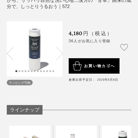
から、サッパリ自然な洗い心地…漢方の「甘草」由来の成
分で、しっとりうるおう｜572
Na・海水乾燥物・フェノキシエタノール・メントー
ル・香料・精製水
4,180
円（税込）
特許取得の細かいピン構造が、頭皮を隙間なく洗い上げる（右写真は旧デザイン
36人がお気に入り登録
版）
あなたの髪のために、これからは、『572』の薬用シャ
汚れ落ちも、気持ちよさも、まるで違うのに、手で洗う
ンプーで洗ってください。
お買い物カゴへ
より、ずっとラク。
倉庫出荷予定日： 2026年8月8日
ラッピング可能
1.
まずは、シャンプー前に、軽くブラッシング。余分な
ホコリや汚れをとり除きます。
2.
髪全体を濡らして、汚れを洗い流したら、髪のすみず
ラインナップ
みまでシャンプーがなじむように、手で軽くシャンプー
してください。