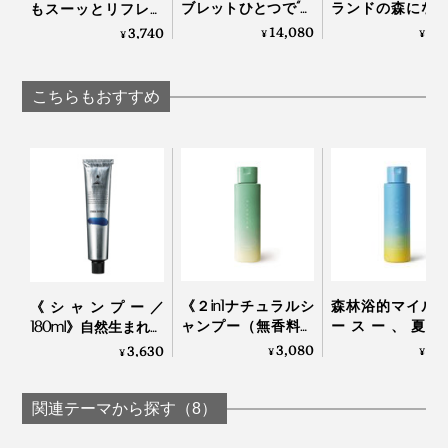
ブレットひとつで“重
ランドの森にな
もスーッとリフレッ
炭酸湯”が浴びれる｜
「白樺の若葉」
シュする「バイタラ
14,080
4,
3,740
¥
¥
¥
薬用Hot Bubble PRO
「森の土」の香
イズゲル」｜VENEX
重炭酸湯シャワーヘ
ボディーソープ
ッド
OSMIA
こちらもおすすめ
シャンプーは、自然なハーブの香り。爽やかな香りのな
かで、ブラッシングをくり返すたびに、あぁ、気持ちい
い。
毛穴に詰まった皮脂や、髪に絡んだホコリを、しっかり
かき出しながら、頭皮をマッサージしてくれます。
《２in1ナチュラルシ
森林浴的マイル
《シャンプー／
ャンプー（無香料）
ースー、夏限
180ml》自然生まれの
250ml 》「茶の実と
「2in1ナチュラ
フルボ酸と高山植物
3,080
3,
3,630
¥
¥
¥
茶葉」で和らぐ、
ャンプー」| uruott
エキスで、髪と頭皮
99％植物由来のアミ
ミント＆シトラス
環境をしっとり整え
ノ酸系シャンプー｜
るノンシリコンシャ
関連テーマから探す（8）
uruotte
ンプー｜EVEREST