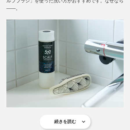
ルプブラシ」を使った洗い方がおすすめです。なぜなら
「スカルプブラシ」と、薬用の「シャンプー」「トリー
――。
トメント」「育毛剤」の4点。
手の代わりに、「スカルプブラシ」を使うことで、それ
ぞれの効果を、頭皮に、髪に、すみずみまで行き渡らせ
ます。
肌の荒れ対策に使われる、漢方の原料「甘草（カンゾウ）」の根
ほかにも、血行を刺激するといわれるワレモコウエキ
ス、ミネラルたっぷりの海藻エキスといった、自然由来
の成分もたっぷり。
続きを読む
私たちの頭皮（=スカルプ）には、なんと約4万個もの毛