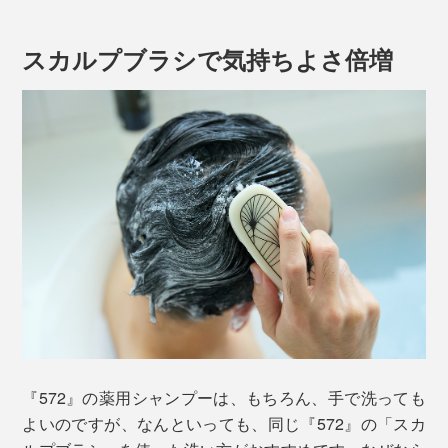
スカルプブラシで気持ちよさ倍増
有効成分のグリチルリチン酸２Kは、漢方の原料として
『572』は、2018年に誕生した、男性向けの頭皮ケアシ
知られる、甘草（カンゾウ）の根から抽出。洗った後の
リーズ。
髪と頭皮に、うるおいを与えてくれます。
MONOCOのベストセラー、「Jam Labelスカルプブラ
シ」のメーカーが、15年以上も、頭皮と髪を研究してき
『572』の薬用シャンプーは、もちろん、手で洗っても
た実績をもとに開発した自信作です。
よいのですが、なんといっても、同じ『572』の「スカ