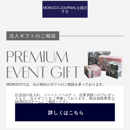
MONOCO JOURNALを購読
する
毎日続けることで、これからのあなたの髪に、“自信”を
与えてくれるでしょう。
シックなデザインのボトルは、プレゼントにもぴった
法人ギフトのご相談
り。家族の誕生日、友人への引越し祝い、「父の日」の
贈り物に、ぜひどうぞ。
MONOCOでは、法人様向けギフトのご相談を承っております。
記念品の名入れ、イベントノベルティ、従業員様へのプレゼン
トなど、法人ギフトをご準備しております。商品知識豊富な
MONOCOチームにご相談ください。
詳しくはこちら