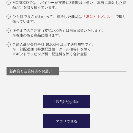
MONOCOでは、バイヤーが実際に3週間以上使い、本当に満足した商
これからは、毎晩のお風呂や、朝のシャワー時に、
品だけを取り扱っています。
『572』シリーズで、ぜひ頭皮ケアの新習慣を。
ひと目で良さがわかって、即決した商品は「
君にヒトメボレ
」で取り
扱っています。
正午までのご注文（支払い済み）は当日出荷いたします。
※在庫のある商品に限ります。
ご購入商品金額合計 10,000円 以上で送料無料です。
※一部配送便（特別配送便、クール便等）を除く
※ギフトラッピング料、配送料を除く合計金額
新商品と会員特典をお届け！
LINE友だち追加
アプリで見る