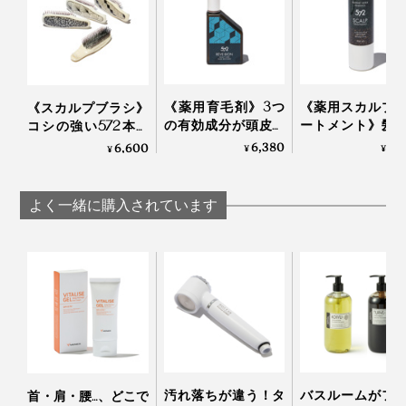
3.
スカルプブラシを持ったら、前髪の生え際から、耳の
周りから、襟足から、それぞれ頭頂部に向かってブラッ
シング。髪を引き上げていく感覚で、片手で、頭皮をな
ぞっていってください。
《薬用育毛剤》3つ
《薬用スカルプ
《スカルプブラシ》
の有効成分が頭皮の
ートメント》髪
とくに、髪に長さがある人は、頭頂部まで、一気になぞ
コシの強い572本の
血行を促進、発毛を
部にすばやく浸
ピンが、皮脂汚れを
6,380
4,
6,600
¥
¥
るより、髪を部分的にすくっては、根元からなぞって、
¥
うながす｜572
漢方の「甘草」
かき出す｜572
をくり返したほうが、より気持ちいいです。
の成分で、しっ
うるおう｜572
よく一緒に購入されています
汚れ落ちが違う！タ
バスルームがフ
首・肩・腰…、どこで