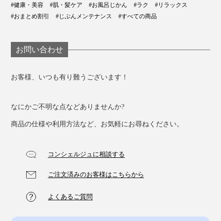
#健康・美容
#肌・髪ケア
#お風呂じかん
#ラク
#リラックス
#おまとめ割引
#じぶんメンテナンス
#すべての商品
シャンプーを流し終わった後は、アタマ全体がじんわり
お問い合わせ
暖まって、スッキリ軽く感じるはずです。
お客様、いつも有り難うございます！
なにかご不明な点などありませんか?
商品の仕様や利用方法など、お気軽にお尋ねください。
コンシェルジュに相談する
ご注文済みのお客様はこちらから
よくあるご質問