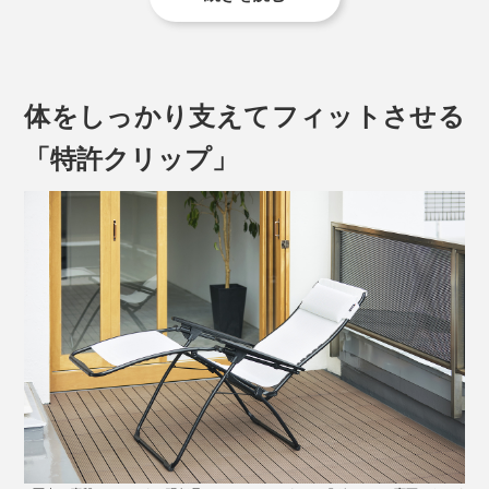
体をしっかり支えてフィットさせる
「特許クリップ」
※写真は廃盤カラーです。現行品のフレームは、すべて「グレー」に変更となりま
す。
股関節の角度は127〜128 度。膝裏の角度は133 度。心
臓と膝の位置は平行に、足元はやや高く。