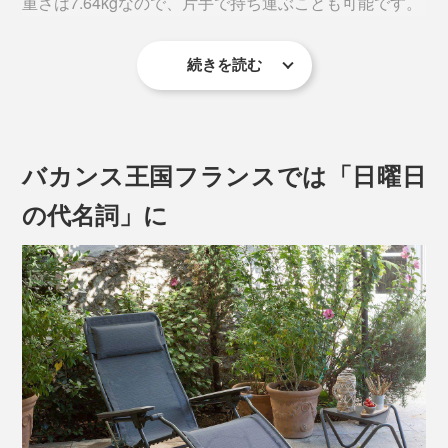
重さは7.64kgなので、片手で持ち運ぶことも可能です。
続きを読む
一般的な折り畳みチェアと比べるとかさ張りますが、部
※写真は廃盤カラーです。現行品のフレームは、すべて「グレー」に変更となりま
屋の隅やデッドスペースなどに立て掛けておけます。
す。
バカンス王国フランスでは「日曜日
この体勢が妊婦やお産後の母体にも負担をかけないこと
の代名詞」に
から、フランスの産婦人科でも『Lafuma』のリクライ
ニングチェアが利用されています。
ヘッドレストは取り外しも可能です。※写真は廃盤カラーです。
シートにはUVカット加工も施されているので、ベラン
一度背もたれを倒したら、起き上がりたくなくなる気持
ダやバルコニー、屋上などの、屋外使用にはうってつけ
ちよさ。
のモデルです。