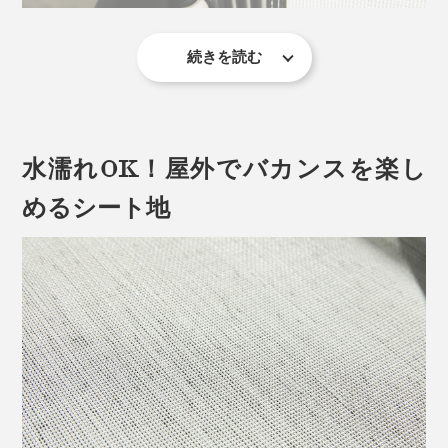
続きを読む
金属のハトメにゴム紐で接続するタイプは劣化が付きも
その無重力ポジションを応用したのが『Lafuma』のリ
のですが、『Lafuma』はゴムに樹脂を配合した、強靭
クライニングチェア。
でしなりの利くクリップを採用。
水濡れOK！屋外でバカンスを楽し
はじまりは、なんと1962年。いまから60年も前にその
劣化しにいのはもちろんのこと、体重をバランスよく分
めるシート地
原型である「RELAX Translude」を発明したのです。
散し、背面をしっかりと支えて体にフィットします。