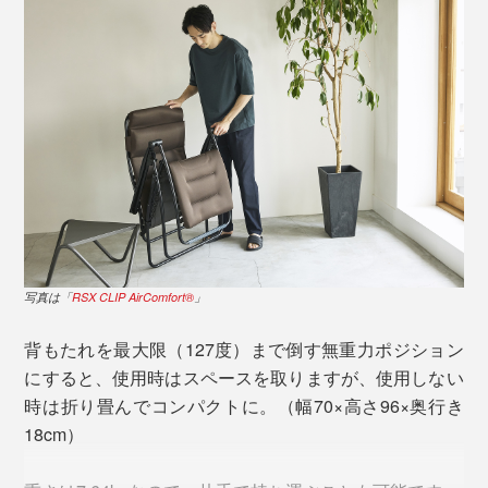
※写真は廃盤カラーです。現行品のフレームは、すべて「グレー」に変更となりま
す。
クリップはフレームの穴に差し込んで固定するだけなの
写真手前は「
RSX CLIP AirComfort®
」
で、シートの着脱も簡単。お手入れやシートの交換も手
写真右は「
RSX CLIP AirComfort®
」
軽にできます。
横糸2本、縦糸1本で織り込んだ強化織りだから、しっか
（※2）
りと体を支えてくれて、破損もしにくく耐久性に自信が
さらに、ふくらはぎが心臓よりも少しだけ高い位置にく
（※2）シートの交換については、カスタマーサービスまでお問い合わせくださ
あります。
ることで血流をサポート。寛ぎながら足のむくみや疲れ
い。
のケアもできるから、リラックスタイムの定位置になる
寝転んだ状態での通気性も抜群だから、汗ばむ季節も快
はずです。
適！
写真は「
RSX CLIP AirComfort®
」
背もたれを最大限（127度）まで倒す無重力ポジション
自分の首位置へ自在に動かせるフカフカのヘッドレスト
にすると、使用時はスペースを取りますが、使用しない
は、首のカーブにちょうどフィットしてくれて、なんと
時は折り畳んでコンパクトに。（幅70×高さ96×奥行き
も気持ちいい！
18cm）