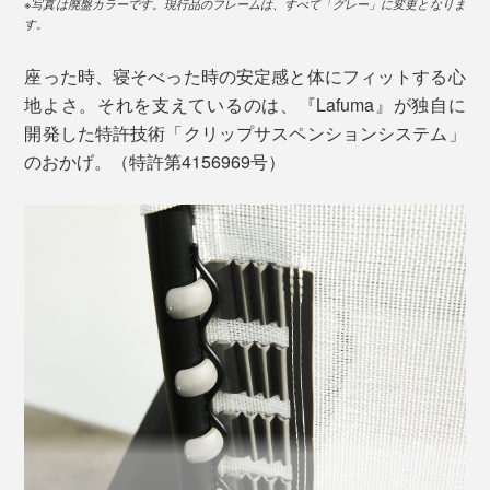
※写真は廃盤カラーです。現行品のフレームは、すべて「グレー」に変更となりま
す。
1990 年代にNASA の研究によって立証された“ゼログラ
ヴィティ（無重力）”姿勢理論は、人が無重力空間に浮
座った時、寝そべった時の安定感と体にフィットする心
かんでいる時に自然にとるポジションです。
地よさ。それを支えているのは、『Lafuma』が独自に
（※1）
開発した特許技術「クリップサスペンションシステム」
背中から腰にかけて負担がかかりにくく、人が最も心地
のおかげ。（特許第4156969号）
よさを感じる体勢とされています。