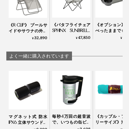
※写真は廃盤カラーです。現行品のフレームは、すべて「グレー」に変更となりま
ベランダで夜風に吹かれながら、星を眺めてプカプカ浮
す。
遊する気持ちよさ。最高ですね！
《バタフライチェア
《オプション》
《R CLIP》 プールサ
社内や第三者機関による引張・疲労・耐紫外線試験など
SPHINX SUNBRELLA
べったままでも
イドやサウナの外気
を行いながら高い品質を維持し、2020年にはEPV（無
LFM2859》ハンモッ
届く、『Lafuma
浴にも！宇宙飛行士
47,850
2,
32,890
¥
¥
写真は「
RSX CLIP AirComfort®
¥
」
形文化財企業）ラベルを国から授与されています。
クのように体をやさ
リクライニング
の寝姿勢から生まれ
（※3）
しく包み込み、ゆっ
ア専用「ドリン
た「バカンスチェ
グランピングにもおすすめですが、キャンプ場へ持ち込
たりとくつろげる
ルダー」｜Lafuma
ア」｜Lafuma
よく一緒に購入されています
その証として、構造部には5年間もの保証付き。技術と
む場合は車へ積めるサイズかあらかじめご確認くださ
「折りたたみチェ
構造に自信があるからこその保証です。
ア」|Lafuma
い。
家の中でも、ベランダでも、バカンス気分に浸れる
『Lafuma』のリクライニングチェアで、ふわ〜っと脱
力する気持ちよさを体験してください。
（※3）EPV（無形文化財企業）ラベルは、フランスの優れた伝統工芸技術と産業
ノウハウを持つ1500の企業にのみ授与。
毎秒4万回の超音波
《カップル・フ
マグネット式 防水
で、いつもの缶ビー
リーサイズ》海
IPX6 立体サウンドの
ルからクリーミーな
人にも“優しい” - 
Bluetooth デュアル ス