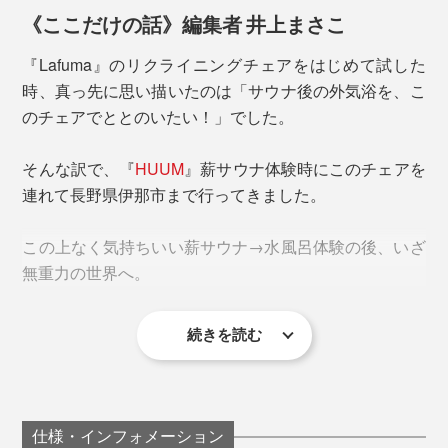
まりました。
《ここだけの話》編集者 井上まさこ
『Lafuma』のリクライニングチェアをはじめて試した
時、真っ先に思い描いたのは「サウナ後の外気浴を、こ
のチェアでととのいたい！」でした。
写真は「
RSX CLIP AirComfort®
」
そんな訳で、『
HUUM
』薪サウナ体験時にこのチェアを
連れて長野県伊那市まで行ってきました。
【チェアの広げ方・使い方】
この上なく気持ちいい薪サウナ→水風呂体験の後、いざ
1. 背もたれ側を片手で押さえ、もう一方の手は肘掛けに
無重力の世界へ。
なんと、エベレストへ初めて登頂した人物が背負ってい
添える。この時、背もたれ側の脚（フレーム）を足で押
たのが、『Lafuma』のバックパック。歴史的瞬間をと
さえて固定しておく。
もにするほど、その品質と機能性に高い信頼を得ていた
続きを読む
ブランドだったことがわかります。
2. 肘掛けを斜め下方向へ押し広げる。（背もたれは一旦
倒した方が広げやすいです。）
その後、休暇先進国であるフランスで「バカンス法」が
導入された背景もあり、1954年より持ち運び可能な屋
3. 必ず背もたれを起こした状態から、深く座る。
仕様・インフォメーション