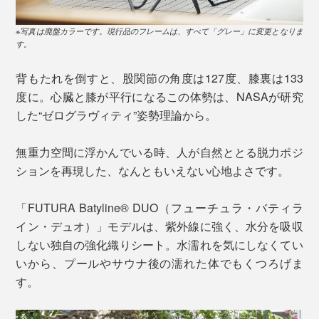
※写真は廃盤カラーです。現行品のフレームは、すべて「グレー」に変更となりま
す。
背もたれを倒すと、股関節の角度は127度、膝裏は133
度に。心臓と膝が平行になるこの体勢は、NASAが研究
した“ゼログラヴィティ”姿勢理論から。
無重力空間に浮かんでいる時、人が自然ととる脱力ポジ
ションを再現した、なんともいえない心地よさです。
「FUTURA Batyline® DUO（フューチュラ・バティラ
イン・デュオ）」モデルは、紫外線に強く、水分を吸収
しない独自の強化織りシート。水濡れを気にしなくてい
いから、プールやサウナ後の濡れた体でもくつろげま
す。