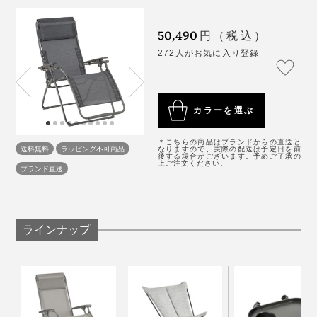
れるブランドとなったのです。
ほしい！」と大人気でした。
れを起こす。
50,490
円（税込）
劣化による使い捨てが生まれないものづくりも、時代を
2. 背もたれ側を片手で押さえ、肘掛けを背もたれ側に引
272人がお気に入り登録
越えてファンを虜にしてきた理由。
き寄せ、グッと下におろす。この時、背もたれ側の脚
（フレーム）を足で押さえて固定すると畳みやすいで
フレームは高張力鋼を用い、ポリエステル100％の粉体
す。
塗料で塗装し、耐久性・耐食性に優れた骨組に。
カラーを選ぶ
持ち運ぶ際は、横に倒して真ん中のフレームを持つと安
＊こちらの商品はブランドからの直送と
送料無料
ラッピング不可商品
なりますので、実際の配送は予定日を前
後する場合がございます。予めご了承の
定感があります。
上ご注文ください。
ブランド直送
ラインナップ
写真は「
RSX CLIP AirComfort®
」
社員さんの何人かは夜サウナの外気浴時に、星空の下で
チェアに寝そべったそうなのですが、「浮いているみた
いだった！」と感激されていました。