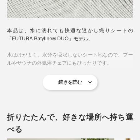
写真は1962年に発明した「RELAX Translude」
本品は、水に濡れても快適な透かし織りシートの
「FUTURA Batyline® DUO」モデル。
安定感のある絶妙な硬さがあり、長時間座っていても、
重力から体を支え、体幹の支柱となる脊柱（せきちゅ
寝てしまっても疲れにくいのが特徴です。
う）が自然な湾曲を維持できるので、筋肉を緊張させず
水はけがよく、水分を吸収しないシート地なので、プー
椎間板（ついかんばん）に過度な圧力がかかりません。
ルやサウナの外気浴チェアにもぴったりです。
だから、長時間座っていても、寝落ちしても、背中や腰
がラク！
続きを読む
折りたたんで、好きな場所へ持ち運
べる