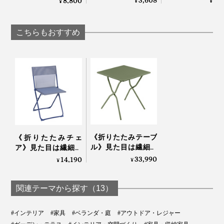
3,608
6,
8,800
¥
¥
¥
感動泡｜トロ泡サー
つかないビーチ
ピーカー｜MaGdget
バー
ンケット | BEAC
Dual Speaker
FRIENDLY BEA
こちらもおすすめ
BLANKET / LARGE
《折りたたみテーブ
《折りたたみチェ
ル》見た目は繊細な
ア》見た目は繊細な
のに、水や紫外線に
のに、水や紫外線に
33,990
14,190
¥
¥
強い「バルコニーテ
強い「バルコニーチ
ーブル」｜Lafuma
ェア」｜Lafuma
関連テーマから探す（13）
#インテリア
#家具
#ベランダ・庭
#アウトドア・レジャー