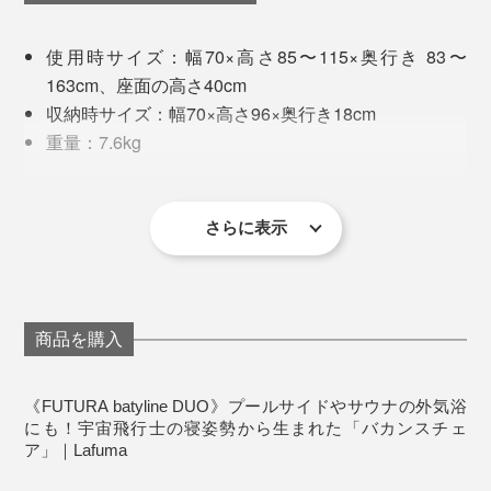
外家具のファーストラインを製作。
4. 肘掛けを両手で押しながら、背もたれに体重を預け、
使用時サイズ：幅70×高さ85〜115×奥行き 83〜
好みの角度に倒す。
163cm、座面の高さ40cm
収納時サイズ：幅70×高さ96×奥行き18cm
重量：7.6kg
材質：［フレーム］高張力鋼、［シート］ポリエス
※写真は廃盤カラーです。現行品のフレームは、すべて「グレー」に変更となりま
テル、［クリップ］ゴム、樹脂
す。
生産国：フランス
さらに表示
背もたれを127度まで倒した瞬間、自分のカラダの重み
製品保証期間：お買い上げより5年間（フレーム部）
から解放されていく心地よさ……フワフワと宙に舞い上
写真左は『Lafuma』誕生のきっかけとなったバックパック、写真右は1954年には
じめて作った「折りたたみイス」
がって浮遊しているかのような軽やかさ。
※2023年8月15日より、すべてのフレームカラーが「グ
レー」に変更となりました。変更後のフレームカラーは
商品を購入
下記のお写真をご参考ください。
メタルとコットンキャンバスを使用した、シンプルモダ
例えようのない快感に「ここは天国ですか……？」と思
ンな実用的折りたたみ家具は、すぐに週末やバカンスの
わず問いかけてしまったほど（笑）
《FUTURA batyline DUO》プールサイドやサウナの外気浴
理想的なお供として人気に。
【チェアの起こし方・たたみ方】
にも！宇宙飛行士の寝姿勢から生まれた「バカンスチェ
ア」｜Lafuma
薪サウナを扱う会社の社員さんも、『Lafuma』のチェ
ヨーロッパでは「日曜日の代名詞」と言われるほど愛さ
アに興味津々。「座ってみてもいいですか？」「これ、
1. 肘掛けを両手でぐっと掴んで引き寄せるように背もた