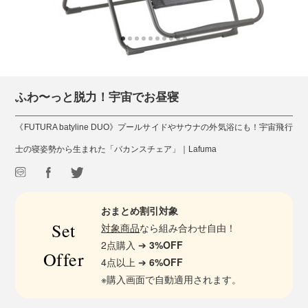
ふわ〜っと脱力！宇宙でお昼寝
《FUTURA batyline DUO》プールサイドやサウナの外気浴にも！宇宙飛行
士の寝姿勢から生まれた「バカンスチェア」｜Lafuma
おまとめ割引対象
Set
対象商品
なら組み合わせ自由！
2点購入 ➔
3%OFF
Offer
4点以上 ➔
6%OFF
※購入画面で自動適用されます。