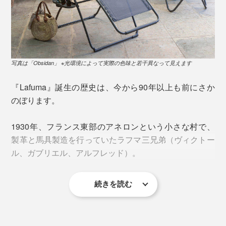
※写真は廃盤カラーです。現行品のフレームは、すべて「グレー」に変更となりま
す。
リビング、サンルーム、書斎、ベランダ、屋上など、く
つろぎたい場所へ持ち運べるのは折り畳み式のいいとこ
ろ。
写真は「Obsidan」 ※光環境によって実際の色味と若干異なって見えます
リクライニングチェアの広げ方、畳み方はコツを掴めば
『Lafuma』誕生の歴史は、今から90年以上も前にさか
※写真は廃盤カラーです。現行品のフレームは、すべて「グレー」に変更となりま
簡単です。
のぼります。
す。
1930年、フランス東部のアネロンという小さな村で、
日頃のストレスや疲れ、緊張感から一気にほわ〜っと解
製革と馬具製造を行っていたラフマ三兄弟（ヴィクトー
放される快感を味わえるバカンスチェアです。
ル、ガブリエル、アルフレッド）。
（※1）NASA：Man-Systems Integration Standards「Figure 3.3.4.3-1 Neutral Body
Posture」
続きを読む
その技術を駆使して、世界初のメタルフレームを使った
画期的なバックパックの発明から、『Lafuma』ははじ