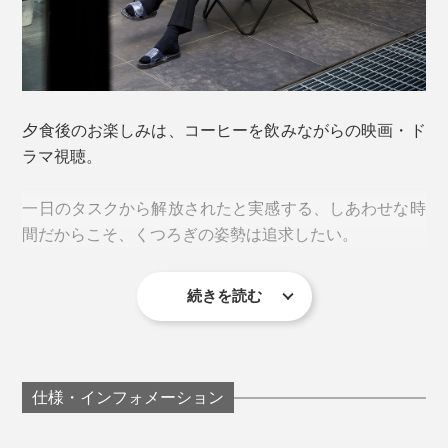
夕食後のお楽しみは、コーヒーを飲みながらの映画・ド
ラマ視聴。
しなやかな中材には、通気性・透湿性に優れたポリエス
組み立ては、至ってシンプル。
テル製パッドを採用しており、汗ばむ季節も快適です。
一日のタスクから解放されたと実感する、しあわせな時
間だからこそ、くつろぎの姿勢は追求したい。
1. フレームを広げる
続きを読む
いいソファを買いたいけど、スペースの問題でここ何年
も“検討中”状態。
『Lafuma』の
リクライニングチェア
を置きたかったけ
仕様・インフォメーション
れど、どうやらそのスペースもない……。