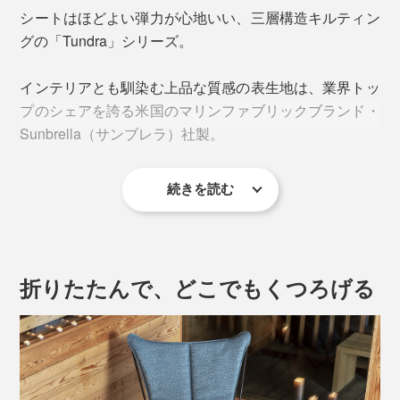
シートはほどよい弾力が心地いい、三層構造キルティン
グの「Tundra」シリーズ。
インテリアとも馴染む上品な質感の表生地は、業界トッ
プのシェアを誇る米国のマリンファブリックブランド・
Sunbrella（サンブレラ）社製。
続きを読む
“無重力”な寝心地の
リクライニングチェア
で、世界中に
熱烈なファンを生んだ『Lafuma』。
フランスの老舗アウトドアファニチャーブランドがつく
折りたたんで、どこでもくつろげる
る折りたたみ式「SPHINXアームチェア」は、くつろぎ
の質が違います。
本を読む、スマホを操作する際に、ちょうど肘を掛けら
れる背もたれの広さ。左右どちらかへ身を傾ければ頭ま