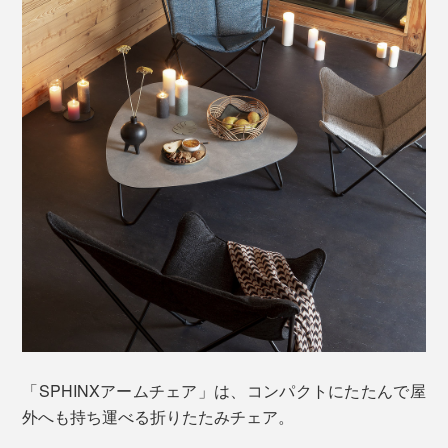
でラクに預けられる包容力。
美しい見た目と触り心地だけでなく、屋外使用にも耐え
うる機能性を兼ね備えています。
野外耐久性に優れたSunbrella®生地は、紫外線や雨、海
水、潮風などの自然環境にも強く、色あせやカビが発生
しにくいのが特徴です。
座面左右の角には、膝を掛けたり、足を乗せたり……ひ
とりひとりの体型によって、心地いいフォームはそれぞ
「SPHINXアームチェア」は、コンパクトにたたんで屋
れ。
外へも持ち運べる折りたたみチェア。