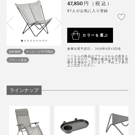
47,850
円（税込）
身長150cmの小柄体型な私のベスト姿勢は「あぐら」。
97人がお気に入り登録
3. 内側のマジックテープで固定する
カラーを選ぶ
倉庫出荷予定日： 2026年8月13日頃
送料無料
ラッピング不可商品
＊こちらの商品はブランドからの直送と
なりますので、実際の配送は予定日を前
ブランド直送
後する場合がございます。予めご了承の
上ご注文ください。
ラインナップ
座面の両端が、ちょうど膝を置ける広さで、スポッとは
まる感じが妙に落ち着く。
背もたれに肘を預けられるから、スマホ操作や雑誌も読