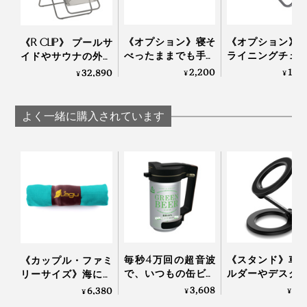
みやすい。
4. シート座面部分の角も同様にフレームに引っ掛けて完
成！
《オプション》寝そ
《オプション》
《R CLIP》 プールサ
テレビを観る時は、オットマンなどを置いて、足を預け
べったままでも手が
ライニングチェ
イドやサウナの外気
た方がラクチンです。
届く、『Lafuma』の
座ったまま手が
浴にも！宇宙飛行士
2,200
15,
32,890
¥
¥
¥
リクライニングチェ
三角形の「サイ
の寝姿勢から生まれ
ア専用「ドリンクホ
ーブル」｜Lafuma
た「バカンスチェ
高級ソファのような質感なのに水を弾くから、うっかり
ルダー」｜Lafuma
ア」｜Lafuma
よく一緒に購入されています
飲み物をこぼしちゃってもすぐに拭き取れるところも気
に入ってます。
スペースに余裕がある方、連続ドラマを長時間かけてイ
ッキ見したい派は、背もたれの角度や姿勢を変えられる
リクライニングチェア
の方をどうぞ！
フレームを持ち運ぶ際は、付属のフックを装着すればき
毎秒4万回の超音波
《スタンド》車
《カップル・ファミ
ゅっとコンパクトに。女性が片手でカンタンに持ち運べ
で、いつもの缶ビー
ルダーやデスク
リーサイズ》海にも
ルからクリーミーな
ンドに安定感バ
人にも“優しい” - 砂が
3,608
3,
6,380
る軽さです。
¥
¥
¥
感動泡｜トロ泡サー
ン！MagSafe対
つかないビーチブラ