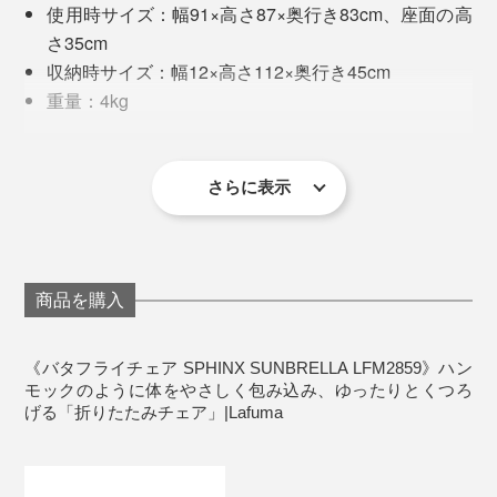
使用時サイズ：幅91×高さ87×奥行き83cm、座面の高
「SPHINXアームチェア」は、そんなわが家のサイズ感
さ35cm
にぴったりでした。
収納時サイズ：幅12×高さ112×奥行き45cm
重量：4kg
材質：［フレーム］高張力鋼（HLEスチール）、
2. 背もたれ部分から、シートの角をフレームに引っ掛け
［シート］ポリエステル（キルティング：Textile
る
Tundra Sunbrella）、［ジョイント］エラストマー
さらに表示
生産国：フランス
製品保証期間：お買い上げより5年間（フレームの
み）
商品を購入
《バタフライチェア SPHINX SUNBRELLA LFM2859》ハン
モックのように体をやさしく包み込み、ゆったりとくつろ
げる「折りたたみチェア」|Lafuma
折りたたみチェアだから快適度合いも落ちるものと思い
きや、ハンモックのような包まれ具合が心地いい！