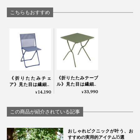
バー
強い磁力でカン
ンケット | BEACH-
設置できる「折
FRIENDLY BEACH
こちらもおすすめ
たみ式スマホス
BLANKET / LARGE
ド」｜MaGdget
写真は、リクライニングチェア「
RSX CLIP AirComfort
」
普段はリビングを定位置にして、夕涼みしたい時だけベ
ランダへ。休日はお庭やバルコニー、車に積んでキャン
《折りたたみテーブ
《折りたたみチェ
プ場へ。
ル》見た目は繊細な
ア》見た目は繊細な
のに、水や紫外線に
のに、水や紫外線に
33,990
14,190
¥
¥
強い「バルコニーテ
強い「バルコニーチ
ーブル」｜Lafuma
ェア」｜Lafuma
この商品が紹介されている記事
おしゃれピクニックが叶う、お
すすめの実用的アイテム15選