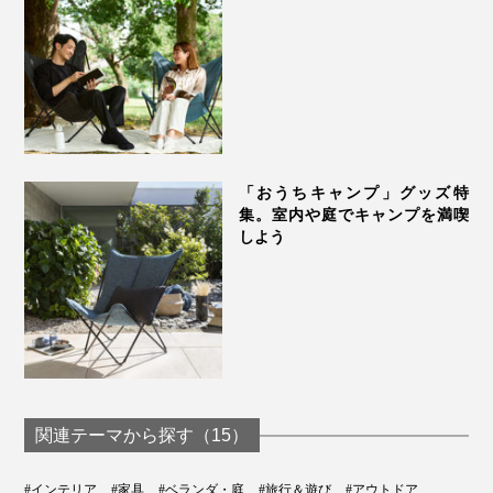
フレームは、リクライニングチェアと同様の高張力鋼を
「おうちキャンプ」グッズ特
用い、ポリエステル100％の粉体塗料で塗装し、耐久
集。室内や庭でキャンプを満喫
性・耐食性に優れた骨組に。
しよう
しなやかなエストラマー素材（ゴム）による特許構造の
ジョイント部分により、フローリングを傷つけず、座っ
た時の安定感も抜群です。
関連テーマから探す（15）
#インテリア
#家具
#ベランダ・庭
#旅行＆遊び
#アウトドア