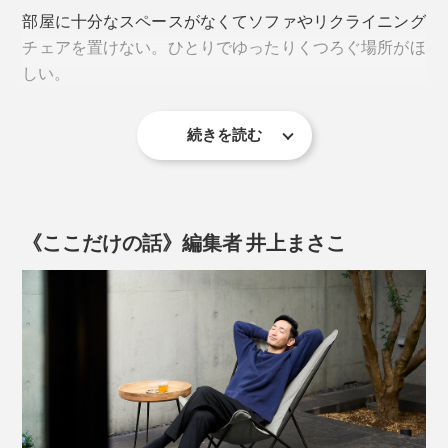
いろんな姿勢をとるうちにベストポジションが見つかる
部屋に十分なスペースがなくてソファやリクライニング
はずです。
チェアを置けない。ひとりでゆったりくつろぐ場所がほ
しい。
さらに、フッ素による撥水加工が施されているため、多
少濡れてもすぐに拭き取れてすぐ乾き、汚れもつきにく
続きを読む
そんな方にも気軽に迎え入れていただけます。
いという頼もしさ。
使わない時は、シートを外してフレームを畳めばコンパ
万が一汚れてしまっても、水を含ませた布でふき取る
クトに収納も可能です。
か、水で薄めた中性洗剤を使って手洗いもOKだから、
《ここだけの話》編集者 井上まさこ
お手入れも手軽です。
お手持ちのオットマンと組み合わせれば、快適さも一層
増しますよ。