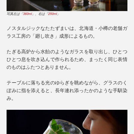
写真左は「
360ml
」、右は「
250ml
」
ノスタルジックなたたずまいは、北海道・小樽の老舗ガ
ラス工房の「廻し吹き」成形によるもの。
たぎる高炉から水飴のようなガラスを取り出し、ひとつ
ひとつ息を吹き込んで作られるため、まったく同じ表情
のものはふたつとありません。
テーブルに落ちる光のゆらぎを眺めながら、グラスのく
ぼみに指を添えると、長年連れ添ったかのような手馴染
み。