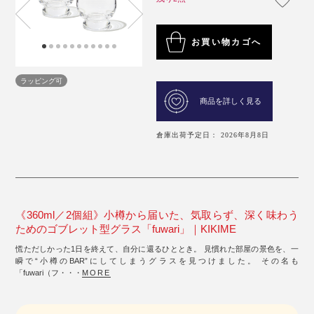
お買い物カゴへ
ラッピング可
商品を詳しく見る
倉庫出荷予定日： 2026年8月8日
《360ml／2個組》小樽から届いた、気取らず、深く味わう
ためのゴブレット型グラス「fuwari」｜KIKIME
慌ただしかった1日を終えて、自分に還るひととき。 見慣れた部屋の景色を、一
瞬で“小樽のBAR”にしてしまうグラスを見つけました。 その名も
「fuwari（フ・・・
MORE