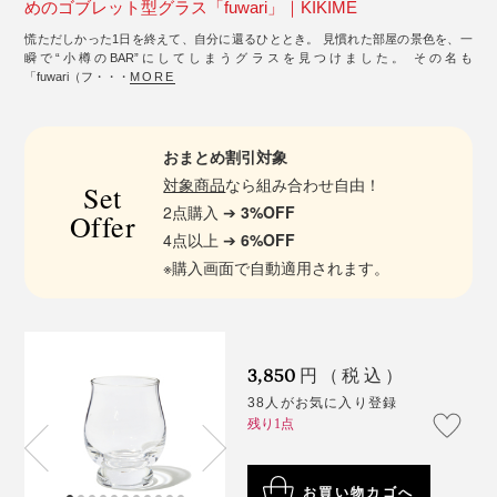
めのゴブレット型グラス「fuwari」｜KIKIME
慌ただしかった1日を終えて、自分に還るひととき。 見慣れた部屋の景色を、一
瞬で“小樽のBAR”にしてしまうグラスを見つけました。 その名も
「fuwari（フ・・・
MORE
おまとめ割引対象
対象商品
なら組み合わせ自由！
Set
2点購入 ➔
3%OFF
Offer
4点以上 ➔
6%OFF
※購入画面で自動適用されます。
3,850
円（税込）
38人がお気に入り登録
残り1点
お買い物カゴへ