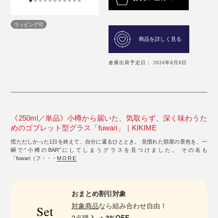
ラッピング可
商品を詳しく見る
倉庫出荷予定日： 2026年8月8日
《250ml／単品》小樽から届いた、気取らず、深く味わうた
めのゴブレット型グラス「fuwari」｜KIKIME
慌ただしかった1日を終えて、自分に還るひととき。 見慣れた部屋の景色を、一
瞬で“小樽のBAR”にしてしまうグラスを見つけました。 その名も
「fuwari（フ・・・
MORE
おまとめ割引対象
対象商品
なら組み合わせ自由！
Set
2点購入 ➔
3%OFF