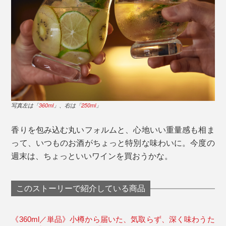
写真左は「
360ml
」、右は「
250ml
」
香りを包み込む丸いフォルムと、心地いい重量感も相ま
って、いつものお酒がちょっと特別な味わいに。今度の
週末は、ちょっといいワインを買おうかな。
このストーリーで紹介している商品
《360ml／単品》小樽から届いた、気取らず、深く味わうた