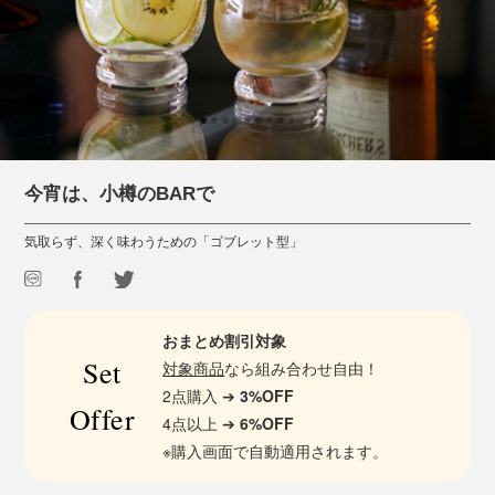
今宵は、小樽のBARで
気取らず、深く味わうための「ゴブレット型」
おまとめ割引対象
Set
対象商品
なら組み合わせ自由！
2点購入 ➔
3%OFF
Offer
4点以上 ➔
6%OFF
※購入画面で自動適用されます。