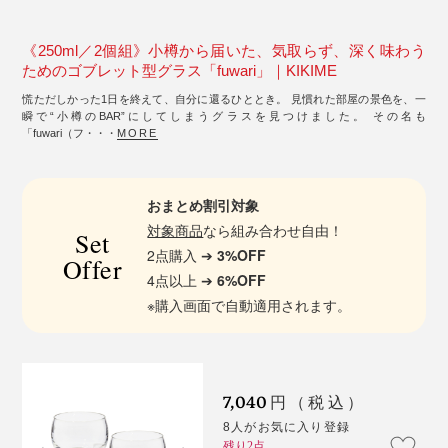
《250ml／2個組》小樽から届いた、気取らず、深く味わう
ためのゴブレット型グラス「fuwari」｜KIKIME
慌ただしかった1日を終えて、自分に還るひととき。 見慣れた部屋の景色を、一
瞬で“小樽のBAR”にしてしまうグラスを見つけました。 その名も
「fuwari（フ・・・
MORE
おまとめ割引対象
対象商品
なら組み合わせ自由！
Set
2点購入 ➔
3%OFF
Offer
4点以上 ➔
6%OFF
※購入画面で自動適用されます。
7,040
円（税込）
8人がお気に入り登録
残り2点