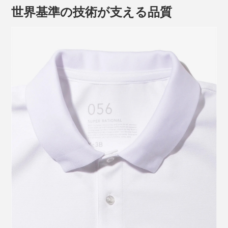
世界基準の技術が支える品質
ともありません。
『K-3B』の和紙糸は、自社で独自開発したオリジナル素
材。
ポリエステルの芯糸に極細の紙のテープを被せ、さらに
外側にポリエステル糸を巻きつけています。
胸のダーツや脇の立体パターンで、ボディラインをきれ
いに見せてくれるので、ポロシャツとはいえ、きちんと
感があります。