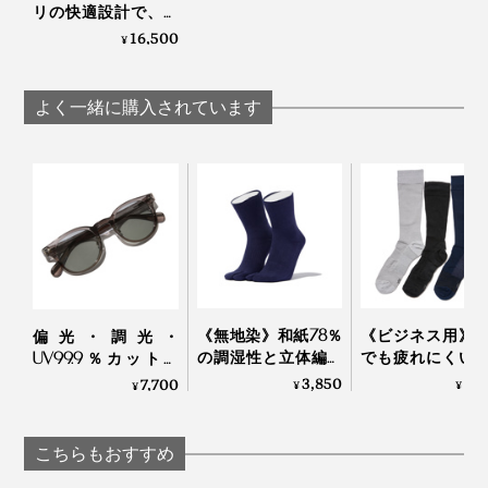
リの快適設計で、湿
気を吸って逃す、
16,500
¥
「和紙糸ラバープリ
ントクルーネックT
シャツ」｜K-3B
よく一緒に購入されています
《無地染》和紙78％
《ビジネス用》
ポロシャツのラクさと、ワイシャツのきちんと感を両立
偏光・調光・
の調湿性と立体編み
でも疲れにくい
UV99.9％カットの
する一枚。普段着としてはもちろん、出張、会議、ゴル
のフィット感で、長
り落ちにくい「
「おしゃれグラス」
3,850
2,
7,700
¥
¥
¥
フ、そして夜の会食まで１着でこなせる万能ポロです。
時間でもサラッと快
パーデキる男の
｜東海光学
適な「足袋型ソック
下」｜エコノレッ
ス」｜WASI WASI
こちらもおすすめ