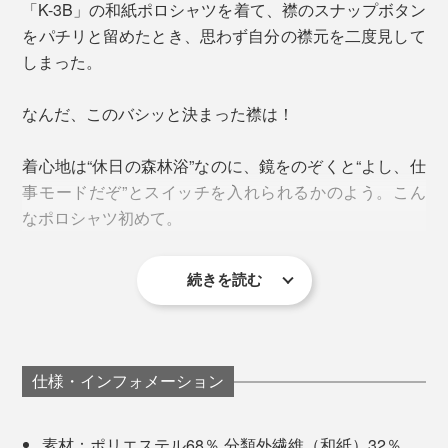
「K-3B」の和紙ポロシャツを着て、襟のスナップボタン
をパチリと留めたとき、思わず自分の襟元を二度見して
しまった。
なんだ、このバシッと決まった襟は！
表からは見えませんが、襟先には、
隠しスナップボタン
付き
。
着心地は“休日の森林浴”なのに、鏡をのぞくと“よし、仕
事モードだぞ”とスイッチを入れられるかのよう。こん
襟先が外側に跳ねたり、横にペタッと潰れたりすること
なポロシャツ初めて。
なく、ピシッとした状態をキープ。だらしなさがなく、
清潔感を保てます。
続きを読む
仕様・インフォメーション
素材：ポリエステル68％ 分類外繊維（和紙）32％