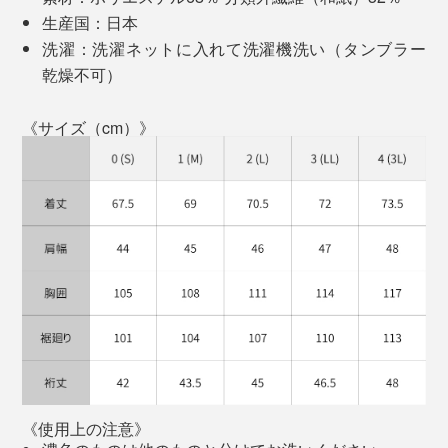
「
世界のビッグメゾンがこぞって使うテキスタイルが、
生産国：日本
実はカジナイロン製
であることを、日本人が知らないな
洗濯：洗濯ネットに入れて洗濯機洗い（タンブラー
んてもったいない。
乾燥不可）
海外ブランド経由ではなく日本ブランドとして、世界へ
《サイズ（cm）》
直接発信し、北陸を盛り上げることが使命です」
酷暑の中を歩き回り、冷房の効いたオフィスに飛び込
ジャケットを羽織っても収まりが良く、ノーネクタイで
む。そんな過酷な日常でも、この生地はくたびれた様子
も「Vゾーン」が立体的に。顔立ちをスッキリ引き締め
そんな想いから生まれました。
を見せず、肌をドライに保ち続ける。まったく別次元の
て見せてくれます。
ポロシャツ。縁の下の快適番長！
干場さんのインタビュー記事に、「『K-3B』は、忙しい
現代人が、最も少ない努力で、最も美しく、最も快適に
過ごせるための『道具』としての服」と書かれていまし
たが、まさしく！
そして、それを具現化する、「カジナイロン」の技術力
の高さにも敬服。石川発のブランドとして、世界に羽ば
《使用上の注意》