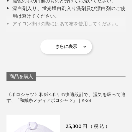
濃色のものは他のものと分けてお洗いください。
たいてほしいです。
漂白剤入り、蛍光増白剤入り洗剤及び漂白剤のご使
用は避けてください。
アイロン掛けの際にはあて布を使用してください。
プリント部分のアイロンは避けてください。
形を整えてから干して下さい。
カラーは、ブラックとホワイトの２色。サイズは、S〜
さらに表示
3Lの5サイズ展開。
177cmの男性モデルがMとLを試着したところ、Mだとフ
ファッションディレクターで、『K-3B』クリエイティブディレクターの干場義雅
氏
ィット感が出てジャケットインに向いている見た目に。
商品を購入
Lはゆったり感が出て、１枚着としてはLが調度良さそう
「現代スーツに“超”のつく合理性を」というコンセプト
でした。
のもと、機能性と高級感を両立。
《ポロシャツ》和紙×ポリの快適設計で、湿気を吸って逃
す、「和紙糸メディアポロシャツ」｜K-3B
洗える、すぐ乾く、シワになりにくい。
それでいて、きちんと見える。
25,300
円（税込）
“効率よく、好印象をつくる”ための服づくりの哲学は、