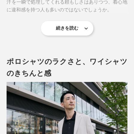
汗を一瞬で処理してくれる頼もしさはありつつ、着心地
に違和感を持つ人も多いのではないでしょうか。
続きを読む
冷房の効いたオフィスの入った途端「あれ、ちょっと寒
い？」。夏なのに、気づけば肌がカサカサ。洗ってもニ
オイが気になる。
ポロシャツのラクさと、ワイシャツ
『K−３B』の和紙ポロシャツなら、上質な麻を思わせる
サラッとした肌ざわり。自然なひんやり感で、気持ちい
のきちんと感
い！