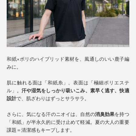
和紙×ポリのハイブリッド素材を、風通しのいい鹿子編
みに。
肌に触れる面は「和紙糸」、表面は「極細ポリエステ
ル」。
汗や湿気をしっかり吸いこみ、素早く逃す、快適
設計
で、肌ざわりはずっとサラサラ。
さらに、気になる汗のニオイは、自然の
消臭効果
を持つ
「和紙」が半永久的に受け止めて軽減。夏の大人の重要
課題＝清潔感もキープします。