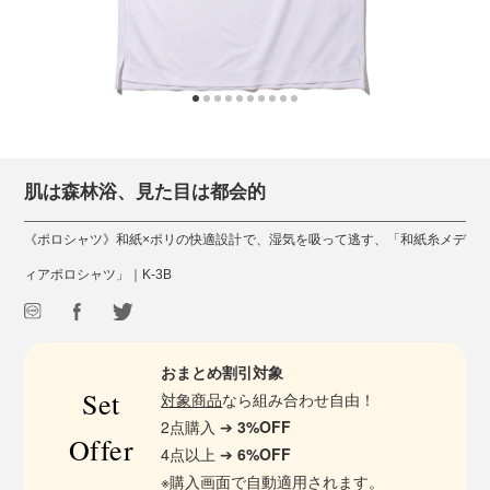
肌は森林浴、見た目は都会的
《ポロシャツ》和紙×ポリの快適設計で、湿気を吸って逃す、「和紙糸メデ
ィアポロシャツ」｜K-3B
おまとめ割引対象
Set
対象商品
なら組み合わせ自由！
2点購入 ➔
3%OFF
Offer
4点以上 ➔
6%OFF
※購入画面で自動適用されます。