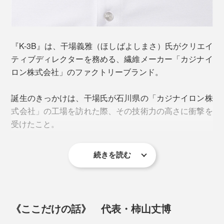
『K-3B』は、干場義雅（ほしばよしまさ）氏がクリエイ
ふわっと空気を含んだ和紙の性質を活かしつつ、ポリエ
ティブディレクターを務める、繊維メーカー「カジナイ
ステルで中と外から優しくカバーし、繊細に撚りをかけ
ロン株式会社」のファクトリーブランド。
る。
襟と袖口は、目の詰まった厚手の総針編み。洗濯を重ね
誕生のきっかけは、干場氏が石川県の「カジナイロン株
ても、ヨレヨレになりにくく、端が丸まりにくい仕立
このバランスこそ、『K-3B』の和紙糸が強くしなやかな
式会社」の工場を訪れた際、その技術力の高さに衝撃を
て。
理由。
受けたこと。
和紙×ポリエステルの調湿機能によって、肌の水分を奪
続きを読む
いすぎたり、
汗冷えを招くことなく、ベタつきを抑える
_________“呼吸するような心地よさ”を体感してくださ
い。
《ここだけの話》 代表・柿山丈博