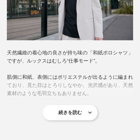
写真は、薄く漉いた和紙糸の元
天然繊維の着心地の良さが持ち味の「和紙ポロシャツ」
ポイントは、和紙由来の繊維とポリエステルのハイブリ
ですが、ルックスはむしろ“仕事モード”。
ッド素材。
肌側に和紙、表側にはポリエステルが出るように編まれ
和紙が、汗だけでなく
“汗になる前の湿気”も吸い込み
、
ており、見た目はとろりしなやか。光沢感があり、天然
極細ポリエステルのスキマに引き込んで拡散。
素材のような毛羽立ちもありません。
ベタつく前に処理されるので、冷房下でも冷えすぎず、
続きを読む
肌の湿度をいい塩梅にキープします。
汗をかいても、わずかに凹凸のある生地が肌へのハリ付
きを防ぎ、風の通り道を常に確保。ニオイをため込むこ