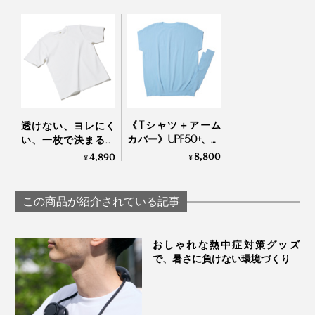
《Tシャツ＋アーム
透けない、ヨレにく
カバー》UPF50+、縫
い、一枚で決まるシ
い目なしで動きやす
ルエット。大人がた
8,800
4,890
¥
¥
い「サラリ T」｜
どり着いた「白Tシ
Salari
ャツ」｜TARROW
TOKYO
この商品が紹介されている記事
商品は、ジッパー付きの袋に密閉された状態でお届けし
ます。
おしゃれな熱中症対策グッズ
で、暑さに負けない環境づくり