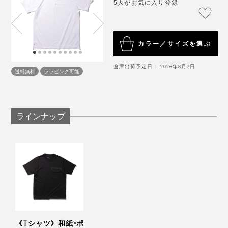
5人がお気に入り登録
この「和紙糸メディアポロシャツ」にも貫かれていま
す。
カラー／サイズを選ぶ
倉庫出荷予定日： 2026年8月7日
送料無料
ラッピング可能
デザインはユニセックスなので、女性にも。身長160cm
ラインナップ
の女性モデルは、Sサイズでゆったり着られるサイズ感
です。
《Tシャツ》和紙×ポ