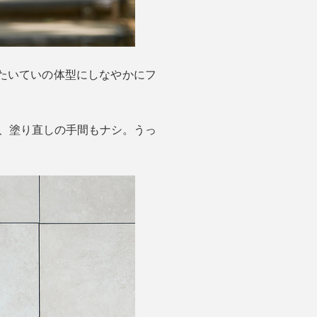
たいていの体型にしなやかにフ
て、塗り直しの手間もナシ。うっ