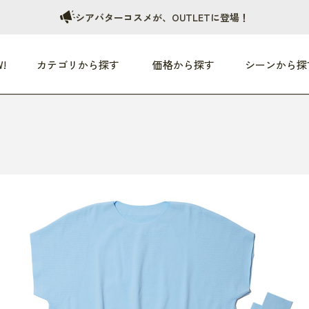
シアバターコスメが、OUTLETに登場！
!
カテゴリから探す
価格から探す
シーンから探
つめた〜い夏、どうぞ！
HEALTHY
家電
HOME
ファッション
- 3,000円
3,000円 - 5,000円
5,000円 - 10,000円
OP10
すべて
すべて
すべて
すべて
す
朝までぐっすり
リビング家電
居心地のいい空間
服
ひ
商品 (新着順)
本気で休む
キッチン家電
家事ルンルン
バッグ
ほ
覧
いつも清潔
美容・健康家電
食いしん坊クラブ
靴・靴下
や
じぶんメンテナンス
オーディオ家電
料理と団らん
レイングッズ
仕
め割引
おうちエクササイズ
ファッション／小物
レット
の他