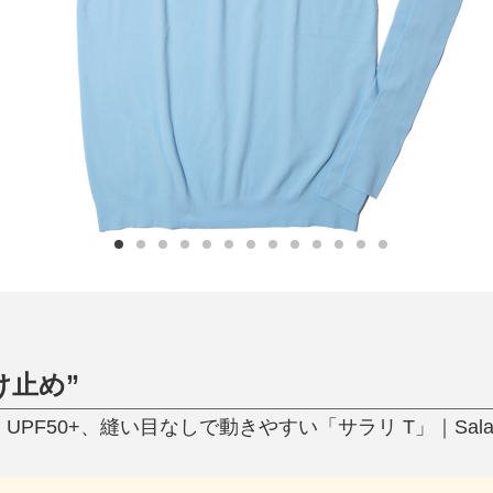
日用品
健康・美容
すべて
すべて
ひんやり今治タオル、生き返る〜
掃除・洗濯
肌・髪ケア
タオル
バスグッズ
スリッパ
ひんやりグッズ
防災用品
あったかグッズ
水筒
健康グッズ
日用品／その他
オーラルケア
け止め”
PF50+、縫い目なしで動きやすい「サラリ T」｜Salar