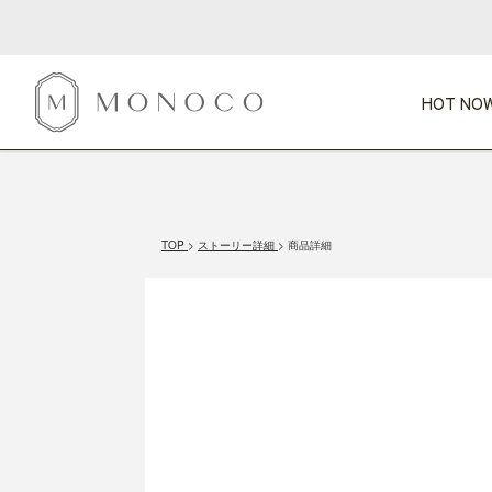
HOT NOW
新商品
CATEGORY
PRICE
SCENE
HOT NOW!
GIFTS
インテリア
1,000円未満
1,000円 
TOP
ストーリー詳細
商品詳細
今週のT
カテゴリから探す
価格から探す
シーンから探す
すべて
すべて
特別な贈りもの
家具
すべての
会話が弾む
収納
特集一
気のきく手土産
照明
毎日使ってね
インテリア雑貨
おまと
ベランダ・庭
アウト
インテリア／そ