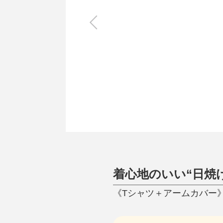
キッチン
すべて
調理家電
調理器具
食器
タオル・ふきん
キッチン雑貨
着心地のいい“日焼
《Tシャツ＋アームカバー》U