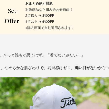
おまとめ割引対象
Set
対象商品
なら組み合わせ自由！
2点購入 ➔
3%OFF
Offer
4点以上 ➔
6%OFF
※購入画面で自動適用されます。
間、きっと誰もが思うはず。「着てないみたい！」
さ。なめらかな肌ざわりで、窮屈感はゼロ。
縫い目がない
から