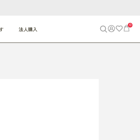
0
す
法人購入
WORK
ビジネス
ENJOY
寝具
10,000円 - 30,000円
30,000円以上
べて
すべて
すべて
すべて
らめきデスク
PC・スマホ関連
お出かけスパイス
敷き寝具
っと一息ふぅ
椅子・クッション
思い出トラベル
掛け寝具
っぱり清潔感
収納
外で過ごすって最高
パジャマ
事へGO
ビジネス／小物
好き・・にどっぷり
枕・小物