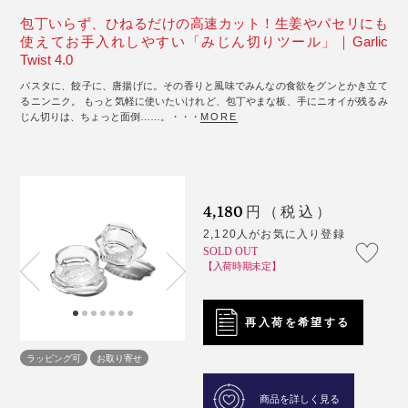
包丁いらず、ひねるだけの高速カット！生姜やパセリにも
使えてお手入れしやすい「みじん切りツール」｜Garlic
Twist 4.0
パスタに、餃子に、唐揚げに。その香りと風味でみんなの食欲をグンとかき立て
るニンニク。 もっと気軽に使いたいけれど、包丁やまな板、手にニオイが残るみ
じん切りは、ちょっと面倒……。・・・
MORE
4,180
円（税込）
2,120人がお気に入り登録
SOLD OUT
【入荷時期未定】
再入荷を希望する
ラッピング可
お取り寄せ
商品を詳しく見る