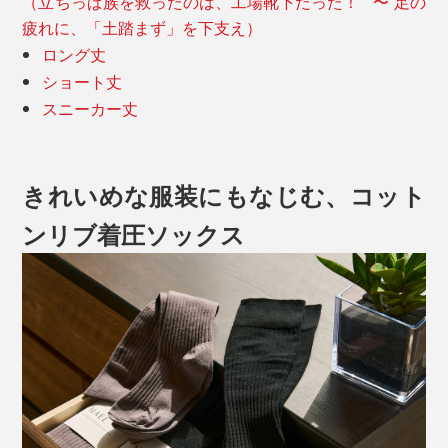
（立ちっぱ族を救ったのは、工場靴下だった！ 〜 足の
疲れに、「土踏まず」を下支え）
ロング丈
ショート丈
スニーカー丈
きれいめな服装にもなじむ、コット
ンリブ着圧ソックス