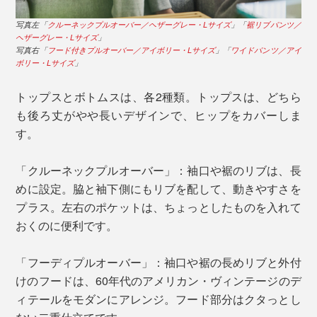
写真左「
クルーネックプルオーバー／ヘザーグレー・Lサイズ
」「
裾リブパンツ／
ヘザーグレー・Lサイズ
」
写真右「
フード付きプルオーバー／アイボリー・Lサイズ
」「
ワイドパンツ／アイ
ボリー・Lサイズ
」
トップスとボトムスは、各2種類。トップスは、どちら
も後ろ丈がやや長いデザインで、ヒップをカバーしま
す。
「クルーネックプルオーバー」：袖口や裾のリブは、長
めに設定。脇と袖下側にもリブを配して、動きやすさを
プラス。左右のポケットは、ちょっとしたものを入れて
おくのに便利です。
「フーディプルオーバー」：袖口や裾の長めリブと外付
けのフードは、60年代のアメリカン・ヴィンテージのデ
ィテールをモダンにアレンジ。フード部分はクタっとし