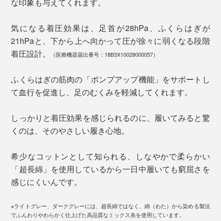
な印象も与えてくれます。
気になる着圧効果は、足首が28hPa、ふくらはぎが
21hPaと、下から上へ向かって圧が徐々に弱くなる段階
着圧設計。
（医療機器届出番号：18B3X10028000057）
ふくらはぎの筋肉の「ポンプアップ機能」をサポートし
て血行を促進し、足のむくみを軽減してくれます。
しっかりと着圧効果を感じられるのに、履いてみると驚
くのは、そのやさしい履き心地。
希少なコットンとして知られる、しなやかで柔らかい
「超長綿」を使用しているから一日中履いても窮屈さを
感じにくいんです。
※ライトグレー、ダークグレーには、超長綿ではなく、綿（わた）から染める製法
でふんわりやわらかく仕上げた高品質なミックス糸を使用しています。