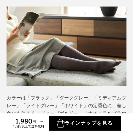
カラーは「ブラック」「ダークグレー」「ミディアムグ
レー」「ライトグレー」「ホワイト」の定番色に、差し
色にも使える「ディープボルドー」「ナチュラルブラウ
1,980
ン」を加えた全７色。
円 〜
ラインナップを見る
1万円以上で送料無料