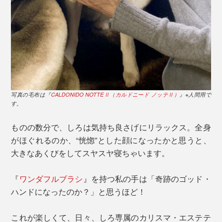
写真の毛布は『
CALDONIDO NOTTEⅡ（カルドニード ノッテⅡ）
』※人間用で
す。
ものの数分で、しろは気持ち良さげにリラックス。全身
がほぐれるのか、“恍惚”とした顔になったかと思うと、
大きなあくびをしてスヤスヤ寝ちゃいます。
『
ワンダフルブラシ
』を持つ私の手は「奇跡のゴッド・
ハンドになったのか？」と思うほど！
これが楽しくて、日々、しろ専属のカリスマ・エステテ