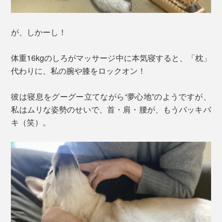
が、しかーし！
体重16kgのしろがマッサージ中に本気寝すると、「枕」
代わりに、私の腕や膝をロックオン！
彼は寝息をグーグー立てながら“夢心地”のようですが、
私はムリな姿勢のせいで、首・肩・腰が、もうバッキバ
キ（笑）。