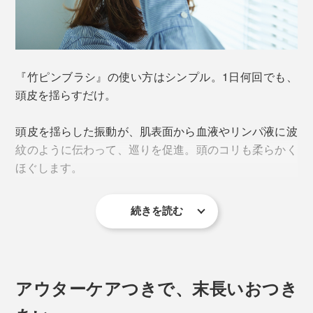
『竹ピンブラシ』の使い方はシンプル。1日何回でも、
頭皮を揺らすだけ。
地肌に優しい、先を丸くした竹ピンが90本。天然木の柄
頭皮を揺らした振動が、肌表面から血液やリンパ液に波
のカーブが、手のひらになじみます。
紋のように伝わって、巡りを促進。頭のコリも柔らかく
ほぐします。
ピンやブラシの形状は、美容師やユーザーの声を取り入
れ、改良重ねてたどり着いた形。ピン同士の間隔が広め
続きを読む
で、髪が絡まりにくく、互いの動きを邪魔しないよう計
また、竹は、プラスティックはもとより、他の天然素材
算されています。
と比べても静電気が起きにくく（※）、髪をとかすのに
最適。熱にも強いので、ドライヤーを使ってのブローも
ゴムの台座には、空気穴が１つ。台座の中の空気がクッ
OKです。
アウターケアつきで、末長いおつき
ションとなっています。
※
東京都立産業技術研究所 試験結果より