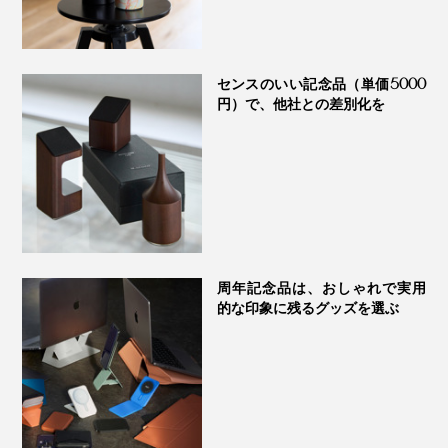
センスのいい記念品（単価5000
円）で、他社との差別化を
耳の後ろから首のつけ根まで、力を入れず、なで下ろす
ように竹ピンを滑らせます。特に凝っている部分には、
竹ピンを押し当てて。
じんわりぽかぽかしてきたら、巡りが良くなってきた合
周年記念品は、おしゃれで実用
図です。
的な印象に残るグッズを選ぶ