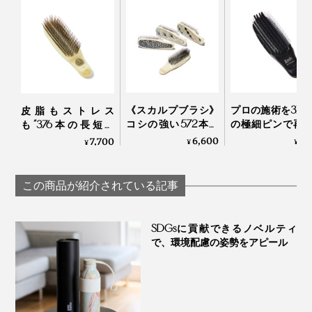
目の脇に竹ピンをじんわり押し当てます。血行が刺激さ
《スカルプブラシ》
プロの施術を370
皮脂もストレス
れ、目の疲れがスッキリ。
コシの強い572本の
の極細ピンで再
も“376本の長短ピ
ピンが、皮脂汚れを
る「トリートメ
ン”が洗い流してくれ
6,600
7,
7,700
¥
¥
¥
かき出す｜572
ブラシ」｜EMIT
る「スカルプブラ
シ」｜Jam Labelスカ
首をマッサージ
ルプブラシ
この商品が紹介されている記事
SDGsに貢献できるノベルティ
で、環境配慮の姿勢をアピール