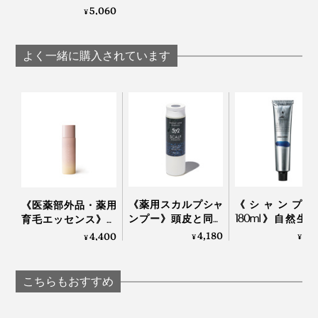
「しなり」で、心地
5,060
¥
よく体をほぐす、マ
ッサージブラシ｜サ
ンエア｜スーパータ
よく一緒に購入されています
ントン
ブラシを頭皮に対して直角に当て、生え際から頭頂に向
かって頭皮を持ち上げるイメージでマッサージ。
目の脇に押し当てる
《薬用スカルプシャ
《シャンプー
《医薬部外品・薬用
ンプー》頭皮と同じ
180ml》自然生
育毛エッセンス》有
「アミノ酸」系だか
のフルボ酸と高
効成分を濃縮配合、
4,180
3,
4,400
¥
¥
¥
ら、サッパリ自然な
物エキスで、髪
“ふかふか頭皮”を育て
洗い心地…漢方の「甘
皮環境をしっと
る「ハーバルエッセ
草」由来の成分で、
えるノンシリコ
ンス優｜uruotte
こちらもおすすめ
しっとりうるおう｜
ャンプー｜EVERES
572