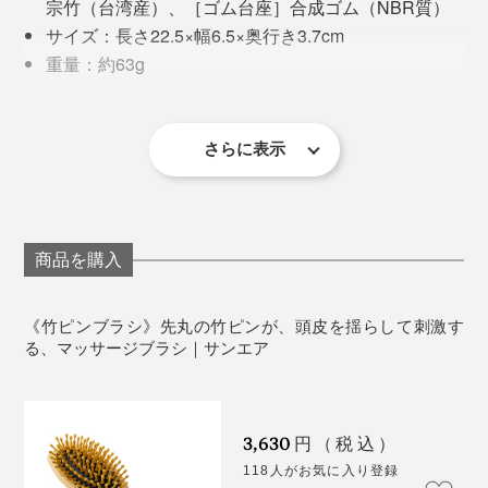
宗竹（台湾産）、［ゴム台座］合成ゴム（NBR質）
サイズ：長さ22.5×幅6.5×奥行き3.7cm
重量：約63g
頭頂部に竹ピンをじんわり押し当てれば、自律神経を整
生産国：台湾（企画・検品は日本）
※ブラシヘッド部分に空気穴1つ
えるとされる「百会のツボ」を刺激できます。
※ゴム台座の材質NBRは、耐油性、耐久性に優れていますが、使用環境(ベ
いくらズボラな私でも、髪をとかさない日はない。『竹
トベト油、パッテング過ぎなど)に影響され、劣化が早まります。
さらに表示
感激のお手紙が届くことも多々。中には、「亡くなった
ピンブラシ』があれば、髪をとかすついでに頭皮ケアも
《お手入れ方法》
母のお棺に入れました」や「帰ってきたブラシに、思わ
できるから、意志がひ弱でも使い続けられる！
髪をとかす
ずおかえりと言いました」といったものも。
ピンの根元についた汚れは、指先や柔らかい布などでこ
まめに取り除いて下さい。
使ってみて気づいたのですが、私の場合、一日中PC仕
商品を購入
深い愛情の連鎖が伝わるエピソードです。
事をした後は、頭頂部の右後ろあたりが特に硬くなって
いる。調べると、目の疲れに関係するらしい。あまり自
《竹ピンブラシ》先丸の竹ピンが、頭皮を揺らして刺激す
覚がなくても、身体はサインを出しているんだなと実感
る、マッサージブラシ｜サンエア
しました。
竹ピンブラシで、凝った部分を軽くゴシゴシしたり、ト
3,630
円（税込）
ントンたたくと、“イタ気持ちいい”から、“すごく気持ち
118人がお気に入り登録
いい”へ変化。