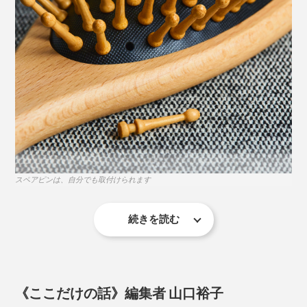
てくれるはずです。
ブラシを頭皮に対し直角に当て、少し圧をかけながら細
かく揺らします。ブラシを頭皮から離さず、頭皮を動か
す感覚で。
頭皮をパッティング
スペアピンは、自分でも取付けられます
続きを読む
「いいものを大切に使い続けることは、ものに優しく接
するこころを育てる」が、マッサージブラシ一筋50年以
上、「サンエア」津村社長の信念。
《ここだけの話》編集者 山口裕子