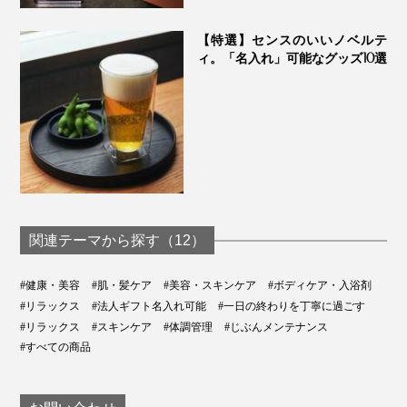
【特選】センスのいいノベルテ
ィ。「名入れ」可能なグッズ10選
朝、髪を整えるついでに、仕事の合間に、寝る前に、い
関連テーマから探す（12）
つでもOK。特にお風呂上がりは、おすすめのブラッシ
ングタイムです。
#健康・美容
#肌・髪ケア
#美容・スキンケア
#ボディケア・入浴剤
#リラックス
#法人ギフト名入れ可能
#一日の終わりを丁寧に過ごす
毎日続けて、頭皮に向き合えば、場所によって硬さが違
#リラックス
#スキンケア
#体調管理
#じぶんメンテナンス
#すべての商品
ったり、体調による感触の変化にも気づくはず。
その原因を考えることが、自分をいたわることにつなが