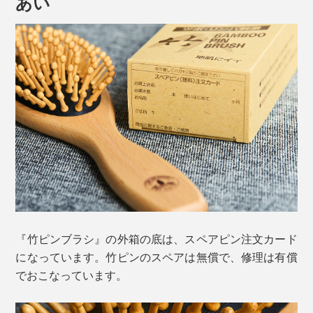
あい
頭皮に触れると痛いニキビやできものがある場合は、そ
の部分を避けてくださいね。
頭皮を細かく揺らす
電動式のマッサージ器具は、やり方を間違うと、返って
頭皮を痛めることがありますが、『竹ピンブラシ』なら
『竹ピンブラシ』の外箱の底は、スペアピン注文カード
大丈夫。老若男女、誰が使っても、自然と心地いい力加
になっています。竹ピンのスペアは無償で、修理は有償
減。
でおこなっています。
使いやすい道具は、頭皮マッサージの習慣化を後押しし