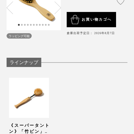
お買い物カゴへ
髪が長い場合は、絡んだ毛先からとかし、その後根本か
倉庫出荷予定日： 2026年8月7日
ら毛先に滑らすようにとかします。
ラッピング可能
あなたも、『竹ピンブラシ』と末長いおつきあいを。
リフトアップ
ラインナップ
未来の美髪のためだけでなく、今この瞬間のコリも心地
よくほぐせるって、最高です。
《スーパータント
ン》「竹ピン」と