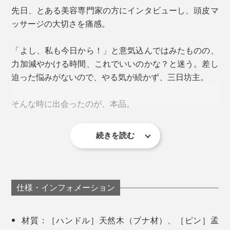
全国から送られてくるブラシの修理を、80歳を超えた社
先日、とある美容専門家の方にインタビューし、頭皮マ
長が、ひとりでこなしているというから驚きです。
ッサージの大切さを痛感。
ブラシの柄を軽く持ち、頭皮をリズミカルにトントン。
真っ黒になったブラシ、ペットにかじられたブラシ、家
頭頂部や首筋など、頭皮全体をまんべんなく。
「よし、私も今日から！」と意気込んではみたものの、
族の形見のブラシ…、いろいろなブラシが社長の元に送
力加減やかける時間、これでいいのかな？と迷う。差し
られてくるそう。
迫った悩みがないので、やる気が続かず、三日坊主。
頭頂部に押し当てる
それらの汚れをキレイにし、台座を替え、ピンを植え替
そんな時に出会ったのが、本品。
え、時にはキズを思い出として残し、直筆メッセージと
ともに持ち主の元へ。
続きを読む
仕様・インフォメーション
材質：［ハンドル］天然木（ブナ材）、［ピン］孟