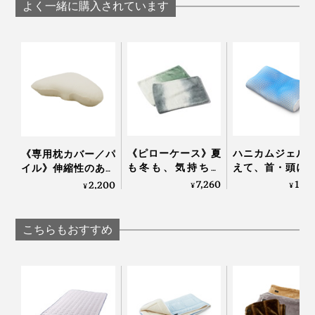
パイルケット」｜
ーパイルケット
ーパイルケット」｜
よく一緒に購入されています
ZEPPINパイル
ZEPPINパイル
ZEPPINパイル
敷パッドの四隅には、取りつけ用のゴムつき
ループの目が細かいので、ふんわり柔らかい肌触り。シ
ンカーという丸編み機で編んでいるので、伸縮性もあっ
て、ますます柔らかい。
《ピローケース》夏
ハニカムジェル
《専用枕カバー／パ
も冬も、気持ちい
えて、首・頭に
イル》伸縮性のある
『ZEPPINパイル』はケバ落ちが少ないから、ヘタリにくく、ふんわり感が長持ち
い！綿毛布の自然な
ゅフィットする
シンカーパイル使
7,260
13,
2,200
する
¥
¥
¥
柔らかさ｜FLOOD
んやり枕（専用
用、肌に触れる部分
OF LIGHT（LOOM＆
ー付き）」｜LUP
コットン100％の枕カ
まるで、雲に寝転んだような、フッカフカの寝心地と、
SPOOL）
バー｜YOKONEGU
こちらもおすすめ
おだやかな春のような暖かさを実現した『ZEPPINパイ
Premium
ル』。新感覚の心地よさで、よい夢を。