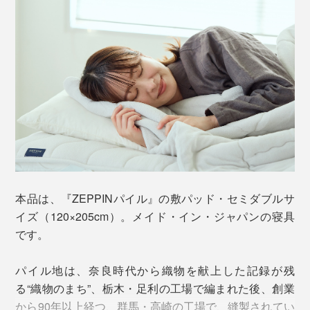
毎晩布団に入るたびに、新鮮なふっくら感に驚いていま
す。
本品は、『ZEPPINパイル』の敷パッド・セミダブルサ
イズ（120×205cm）。メイド・イン・ジャパンの寝具
です。
パイル地は、奈良時代から織物を献上した記録が残
汗をかいたり汚れたりしたら、洗濯機で丸洗いOK。た
る“織物のまち”、栃木・足利の工場で編まれた後、創業
たんだ『ZEPPINパイル』をネットに入れて、そのまま
しかも、洗ってもフッカフカの寝心地が続く……この柔
から90年以上経つ、群馬・高崎の工場で、縫製されてい
洗濯機へ。