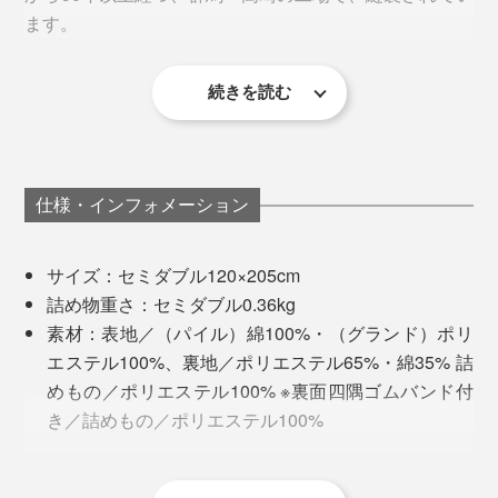
らかさ、どうして？
ます。
洗うたびに『スーパーZERO』の糸がふくらむので、使
『ZEPPINパイル』は、表側のパイル地に、“ふくらむ
い始めよりふっくら柔らかい感触に育ちます。
続きを読む
糸”と呼ばれる『スーパーZERO』を採用しているから。
仕様・インフォメーション
サイズ：セミダブル120×205cm
詰め物重さ：セミダブル0.36kg
素材：表地／（パイル）綿100%・（グランド）ポリ
エステル100%、裏地／ポリエステル65%・綿35% 詰
めもの／ポリエステル100% ※裏面四隅ゴムバンド付
き／詰めもの／ポリエステル100%
製造国：日本
※洗濯機可（ネット使用）・酸素系漂白可（塩素系漂白は不可）・タンブル
乾燥不可・自然乾燥（日陰干し）・アイロン不可・石油系による弱いドラ
『スーパーZERO』は、吸水力の高いタオルづくりで知
MONOCOで人気を誇る、夏用の8重ガーゼケット
イクリーニング可