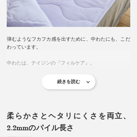
弾むようなフカフカ感を出すために、中わたにも、こだ
わっています。
従来のパイル地のケットといえば、いわゆるタオルのよ
中わたは、テイジンの『フィルケア』。
うに、表地をひと目ひと目、ループ状に織った薄手のタ
オルケットが一般的です。
続きを読む
「3孔中空構造」の繊維を、らせん状に仕立てた糸でつ
使っているうちに、パイルが寝てしまったり、固まって
くった中わたは、軽くて暖か、ふっくらとしたボリュー
ゴワゴワしたりしがちでした。
ム感が特長です。しかも、抗菌防臭・洗濯耐久性にすぐ
れています。
柔らかさとヘタリにくさを両立、
『ZEPPINパイル』は違います。
2.2mmのパイル長さ
もうひと月以上、『ZEPPINパイル』で寝ていますが、