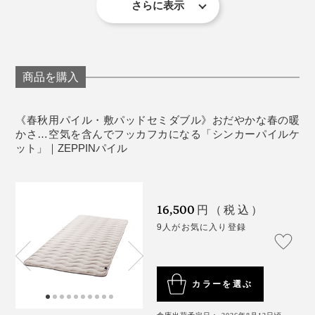
さらに表示
られる、岐阜・浅野撚糸の特許技術。
『
ZEPPINハグエアー
』、冬用の発熱くしゅくしゅ毛布
《ZEPPINシリーズ比較》
『
ZEPPINハグウォーム
』に続く、春秋用の絶品ケット
※『ZEPPINハグエアー』は
こちら
、『ZEPPINハグウォーム』は
こちら
か
撚りをかけた綿糸を、反対方向にひねって、水溶性の糸
ら、それぞれ商品ページをご覧いただけます。
として、『ZEPPINパイル』は生まれました。
を撚り合せたら、熱湯に入れます。すると、糸が溶け
商品を購入
て“すき間”ができた分、撚りを戻そうとする糸がふくら
『ZEPPIN』シリーズのメーカーである、ディーブレス
んでいく……。
の社長、今井徳英氏は、実家が毛布工場という、寝具の
《春秋用パイル・敷パッドセミダブル》おだやかな春の暖
プロ。
かさ…空気を含んでフッカフカになる「シンカーパイルケ
ット」｜ZEPPINパイル
伸縮性があって柔らかい「シンカーパイル編み」の風合
いが好きで、『スーパーZERO』の糸と出会ったことか
ら、理想のシンカーパイルケットを求めて、『ZEPPIN
16,500
円（税込）
パイル』を開発したそうです。
9人がお気に入り登録
カラーを選ぶ