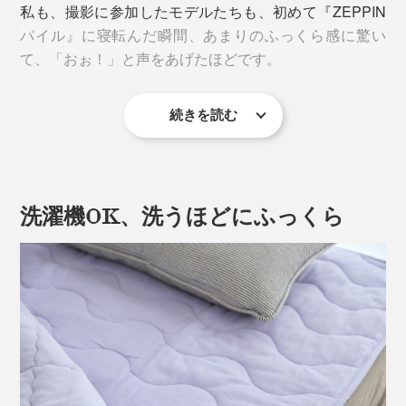
私も、撮影に参加したモデルたちも、初めて『ZEPPIN
パイル』に寝転んだ瞬間、あまりのふっくら感に驚い
て、「おぉ！」と声をあげたほどです。
続きを読む
しかも、“おだやかな春”のように、心地よい暖かさ。暖
かい日と、冷え込む日が交互に続いた3月も、
『ZEPPINパイル』のケットと敷パッドに挟まれて、気
持ちよく過ごせました。
洗濯機OK、洗うほどにふっくら
フッカフカの柔らかさと、心地よい暖かさにこだわった
『ZEPPINパイル』。