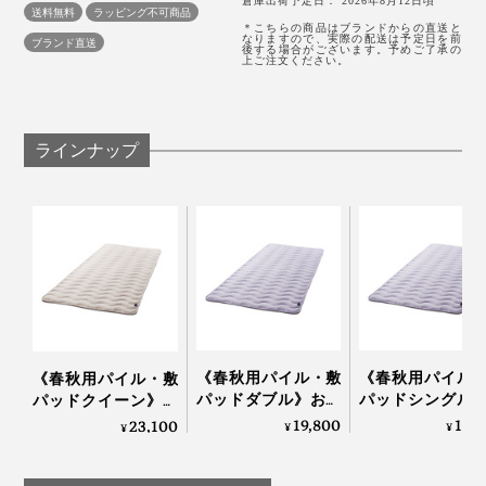
倉庫出荷予定日： 2026年8月12日頃
送料無料
ラッピング不可商品
水溶性の繊維が溶けて、すき間ができた分、“ふくらむ糸”『スーパーZERO』
＊こちらの商品はブランドからの直送と
なりますので、実際の配送は予定日を前
ブランド直送
後する場合がございます。予めご了承の
上ご注文ください。
空気をたっぷり含んだ『スーパーZERO』で、「シンカ
ーパイル編み」をしています。
タオルのような、両面パイル生地と違って、表面だけに
ラインナップ
ループがあって、裏面は平らな編地です。
『ZEPPINパイル』は、フッカフカの柔らかさととも
に、ケバ落ちが少ない耐久性との両立をめざして、試作
をくり返し、パイル地のループ長さを2.2mmでつくりま
した。
ループが短いと、ふんわり感が物足りない。長いと、ケ
《春秋用パイル・敷
《春秋用パイル
《春秋用パイル・敷
バ落ちが増えて、ヘタリやすくなることから、2.2mmと
パッドダブル》おだ
パッドシングル
パッドクイーン》お
やかな春の暖かさ…空
だやかな春の暖か
いうパイル長さを極めた逸品です。
だやかな春の暖かさ…
19,800
13,
23,100
¥
¥
¥
気を含んでフッカフ
空気を含んでフ
空気を含んでフッカ
カになる「シンカー
フカになる「シ
フカになる「シンカ