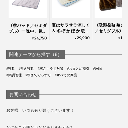
『スーパーZERO』で編むことで、糸と糸の間に、パイ
ル地のループの間に、伸縮生地の間に、それぞれたっぷ
り空気を含んで、「ふっくら立ち上がるパイル」を実現
夏はサラサラ涼しく
《吸湿発熱 敷き
《敷パッド／セミダ
＆冬ぽかぽか暖か
／セミダブル》1
しました。
ブル》一晩中、気持
い、敷くだけ「体圧
5℃アップ！ 軽
ちいいヒンヤリ感が
29,900
12,
24,750
¥
¥
¥
分散オールシーズン
なめらかさが格
続く、宇宙服素材を
敷きパッド」｜すば
「毛布」｜CAL
応用した「冷たい布
らしきしんぐ™
NIDO notteⅢ
団」｜The ICE 27
関連テーマから探す（8）
#寝具
#敷き寝具
#寒さ・冷え対策
#おまとめ割引
#睡眠
#体調管理
#朝までぐっすり
#すべての商品
お問い合わせ
お客様、いつも有り難うございます！
なにかご不明な点などありませんか?