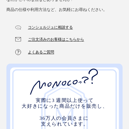
商品の仕様や利用方法など、お気軽にお尋ねください。
コンシェルジュに相談する
ご注文済みのお客様はこちらから
たっぷりの空気が、体温もため込んでくれるので、おだ
やかな暖かさが、朝まで続きます。
よくあるご質問
パイル地は、綿100％で、吸放湿性もバツグン。寝汗を
かいても、しっかり吸って、放出してくれるから、一晩
中、肌ざわりサラサラです。