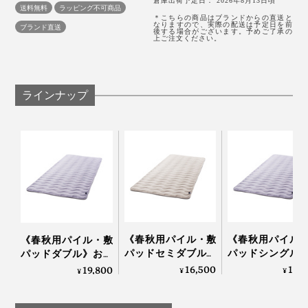
倉庫出荷予定日： 2026年8月13日頃
送料無料
ラッピング不可商品
水溶性の繊維が溶けて、すき間ができた分、“ふくらむ糸”『スーパーZERO』
＊こちらの商品はブランドからの直送と
なりますので、実際の配送は予定日を前
ブランド直送
後する場合がございます。予めご了承の
上ご注文ください。
空気をたっぷり含んだ『スーパーZERO』で、「シンカ
ーパイル編み」をしています。
タオルのような、両面パイル生地と違って、表面だけに
ラインナップ
ループがあって、裏面は平らな編地です。
『ZEPPINパイル』は、フッカフカの柔らかさととも
に、ケバ落ちが少ない耐久性との両立をめざして、試作
をくり返し、パイル地のループ長さを2.2mmでつくりま
した。
ループが短いと、ふんわり感が物足りない。長いと、ケ
《春秋用パイル・敷
《春秋用パイル
《春秋用パイル・敷
バ落ちが増えて、ヘタリやすくなることから、2.2mmと
パッドセミダブル》
パッドシングル
パッドダブル》おだ
おだやかな春の暖か
だやかな春の暖か
いうパイル長さを極めた逸品です。
やかな春の暖かさ…空
16,500
13,
19,800
¥
¥
¥
さ…空気を含んでフッ
空気を含んでフ
気を含んでフッカフ
カフカになる「シン
フカになる「シ
カになる「シンカー