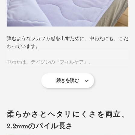
弾むようなフカフカ感を出すために、中わたにも、こだ
わっています。
従来のパイル地のケットといえば、いわゆるタオルのよ
中わたは、テイジンの『フィルケア』。
うに、表地をひと目ひと目、ループ状に織った薄手のタ
オルケットが一般的です。
続きを読む
「3孔中空構造」の繊維を、らせん状に仕立てた糸でつ
使っているうちに、パイルが寝てしまったり、固まって
くった中わたは、軽くて暖か、ふっくらとしたボリュー
ゴワゴワしたりしがちでした。
ム感が特長です。しかも、抗菌防臭・洗濯耐久性にすぐ
れています。
柔らかさとヘタリにくさを両立、
『ZEPPINパイル』は違います。
2.2mmのパイル長さ
もうひと月以上、『ZEPPINパイル』で寝ていますが、