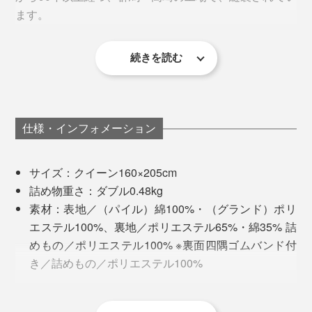
らかさ、どうして？
ます。
洗うたびに『スーパーZERO』の糸がふくらむので、使
『ZEPPINパイル』は、表側のパイル地に、“ふくらむ
い始めよりふっくら柔らかい感触に育ちます。
続きを読む
糸”と呼ばれる『スーパーZERO』を採用しているから。
仕様・インフォメーション
サイズ：クイーン160×205cm
詰め物重さ：ダブル0.48kg
素材：表地／（パイル）綿100%・（グランド）ポリ
エステル100%、裏地／ポリエステル65%・綿35% 詰
めもの／ポリエステル100% ※裏面四隅ゴムバンド付
き／詰めもの／ポリエステル100%
製造国：日本
※洗濯機可（ネット使用）・酸素系漂白可（塩素系漂白は不可）・タンブル
乾燥不可・自然乾燥（日陰干し）・アイロン不可・石油系による弱いドラ
『スーパーZERO』は、吸水力の高いタオルづくりで知
MONOCOで人気を誇る、夏用の8重ガーゼケット
イクリーニング可