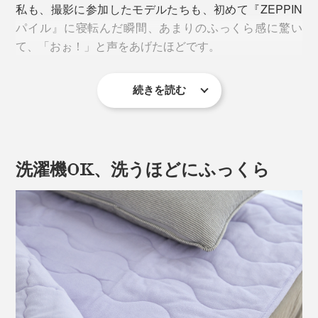
私も、撮影に参加したモデルたちも、初めて『ZEPPIN
パイル』に寝転んだ瞬間、あまりのふっくら感に驚い
て、「おぉ！」と声をあげたほどです。
続きを読む
しかも、“おだやかな春”のように、心地よい暖かさ。暖
かい日と、冷え込む日が交互に続いた3月も、
『ZEPPINパイル』のケットと敷パッドに挟まれて、気
持ちよく過ごせました。
洗濯機OK、洗うほどにふっくら
フッカフカの柔らかさと、心地よい暖かさにこだわった
『ZEPPINパイル』。