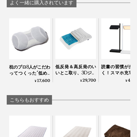
カーパイルケット」
ーパイルケット
パイルケット」｜
よく一緒に購入されています
｜ZEPPINパイル
ZEPPINパイル
ZEPPINパイル
敷パッドの四隅には、取りつけ用のゴムつき
ループの目が細かいので、ふんわり柔らかい肌触り。シ
ンカーという丸編み機で編んでいるので、伸縮性もあっ
て、ますます柔らかい。
低反発＆高反発のい
読書の習慣が身
枕のプロ8人がこだわ
いとこ取り、3Dジェ
く！スマホ充電
ってつくった“低め3
『ZEPPINパイル』はケバ落ちが少ないから、ヘタリにくく、ふんわり感が長持ち
ルキューブの「テク
きる、ミニマル
センチ”の究極の枕｜
29,700
40,
17,600
する
¥
¥
¥
ノジェル枕」｜
インの「LEDベ
PRO-８（プロハチ）
Technogel® pillow
ライト」｜TALIA
枕 ディーブレス
まるで、雲に寝転んだような、フッカフカの寝心地と、
こちらもおすすめ
おだやかな春のような暖かさを実現した『ZEPPINパイ
ル』。新感覚の心地よさで、よい夢を。