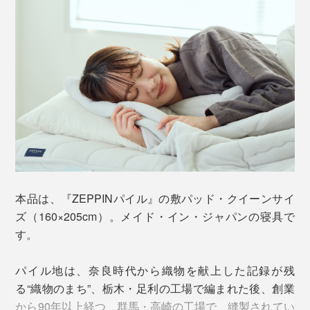
毎晩布団に入るたびに、新鮮なふっくら感に驚いていま
す。
本品は、『ZEPPINパイル』の敷パッド・クイーンサイ
ズ（160×205cm）。メイド・イン・ジャパンの寝具で
す。
パイル地は、奈良時代から織物を献上した記録が残
汗をかいたり汚れたりしたら、洗濯機で丸洗いOK。た
る“織物のまち”、栃木・足利の工場で編まれた後、創業
たんだ『ZEPPINパイル』をネットに入れて、そのまま
しかも、洗ってもフッカフカの寝心地が続く……この柔
から90年以上経つ、群馬・高崎の工場で、縫製されてい
洗濯機へ。