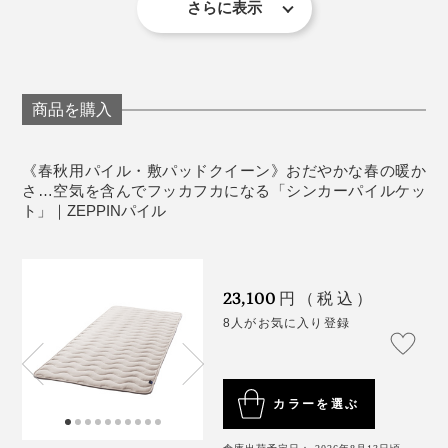
さらに表示
られる、岐阜・浅野撚糸の特許技術。
『
ZEPPINハグエアー
』、冬用の発熱くしゅくしゅ毛布
《ZEPPINシリーズ比較》
『
ZEPPINハグウォーム
』に続く、春秋用の絶品ケット
※『ZEPPINハグエアー』は
こちら
、『ZEPPINハグウォーム』は
こちら
か
撚りをかけた綿糸を、反対方向にひねって、水溶性の糸
ら、それぞれ商品ページをご覧いただけます。
として、『ZEPPINパイル』は生まれました。
を撚り合せたら、熱湯に入れます。すると、糸が溶け
商品を購入
て“すき間”ができた分、撚りを戻そうとする糸がふくら
『ZEPPIN』シリーズのメーカーである、ディーブレス
んでいく……。
の社長、今井徳英氏は、実家が毛布工場という、寝具の
《春秋用パイル・敷パッドクイーン》おだやかな春の暖か
プロ。
さ…空気を含んでフッカフカになる「シンカーパイルケッ
ト」｜ZEPPINパイル
伸縮性があって柔らかい「シンカーパイル編み」の風合
いが好きで、『スーパーZERO』の糸と出会ったことか
ら、理想のシンカーパイルケットを求めて、『ZEPPIN
23,100
円（税込）
パイル』を開発したそうです。
8人がお気に入り登録
カラーを選ぶ