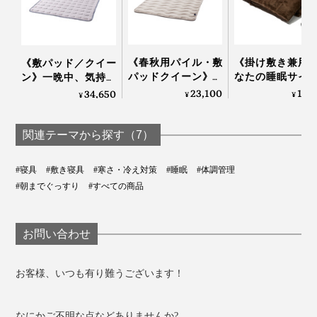
『スーパーZERO』で編むことで、糸と糸の間に、パイ
ル地のループの間に、伸縮生地の間に、それぞれたっぷ
り空気を含んで、「ふっくら立ち上がるパイル」を実現
《春秋用パイル・敷
《掛け敷き兼用
《敷パッド／クイー
パッドクイーン》お
なたの睡眠サイ
しました。
ン》一晩中、気持ち
だやかな春の暖かさ…
に合わせて、電
いいヒンヤリ感が続
23,100
15,
34,650
¥
¥
¥
空気を含んでフッカ
自動オンオフ！
く、宇宙服素材を応
フカになる「シンカ
機で丸洗いでき
用した「冷たい布
ーパイルケット」｜
「電気毛布（シ
団」｜The ICE 27
関連テーマから探す（7）
ZEPPINパイル
ル）」｜HEA
CRACKER PREMI
#寝具
#敷き寝具
#寒さ・冷え対策
#睡眠
#体調管理
#朝までぐっすり
#すべての商品
お問い合わせ
お客様、いつも有り難うございます！
なにかご不明な点などありませんか?