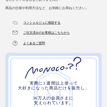
商品の仕様や利用方法など、お気軽にお尋ねください。
コンシェルジュに相談する
ご注文済みのお客様はこちらから
たっぷりの空気が、体温もため込んでくれるので、おだ
やかな暖かさが、朝まで続きます。
よくあるご質問
パイル地は、綿100％で、吸放湿性もバツグン。寝汗を
かいても、しっかり吸って、放出してくれるから、一晩
中、肌ざわりサラサラです。