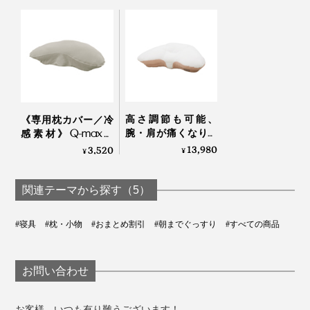
高さ調節も可能、
《専用枕カバー／冷
腕・肩が痛くなりに
感素材》Q-max値
くい「横向き寝 専用
0.311 旭化成「エラク
13,980
3,520
¥
¥
枕」｜YOKONEGU
ール」使用の枕カバ
Premium
ー｜YOKONEGU
Premium
関連テーマから探す（5）
#寝具
#枕・小物
#おまとめ割引
#朝までぐっすり
#すべての商品
お問い合わせ
お客様、いつも有り難うございます！