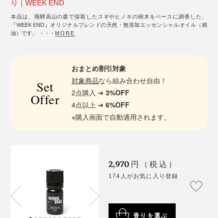
り｜WEEK END
本品は、飛騨高山の森で採取したスギやヒノキの樹木をベースに調香した、
『WEEK END』オリジナルブレンドの天然・無添加エッセンシャルオイル（精
油）です。 ・・・
MORE
おまとめ割引対象
対象商品
なら組み合わせ自由！
Set
2点購入 ➔
3%OFF
Offer
4点以上 ➔
6%OFF
※購入画面で自動適用されます。
2,970
円（税込）
174人がお気に入り登録
香りを選ぶ