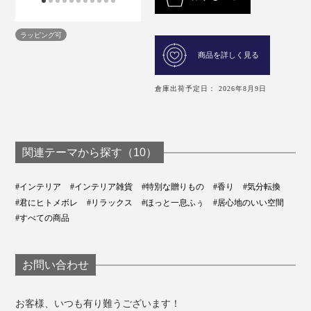
ラッピング可
商品を詳しく見る
倉庫出荷予定日： 2026年8月9日
関連テーマから探す（10）
#インテリア
#インテリア雑貨
#特別な贈りもの
#香り
#気分転換
#君にヒトメボレ
#リラックス
#ほっと一息ふぅ
#居心地のいい空間
#すべての商品
お問い合わせ
お客様、いつも有り難うございます！