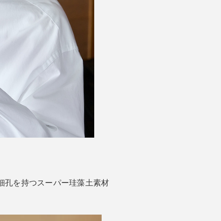
細孔を持つスーパー珪藻土素材