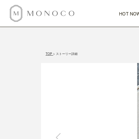
HOT NOW
新商品
CATEGORY
PRICE
SCENE
HOT NOW!
GIFTS
インテリア
1,000円未満
1,000円 
TOP
ストーリー詳細
今週のT
カテゴリから探す
価格から探す
シーンから探す
すべて
すべて
特別な贈りもの
家具
すべての
会話が弾む
収納
特集一
気のきく手土産
照明
毎日使ってね
インテリア雑貨
おまと
ベランダ・庭
アウト
インテリア／そ
キッチン
すべて