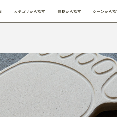
!
カテゴリから探す
価格から探す
シーンから探
つめた〜い夏、どうぞ！
HEALTHY
家電
HOME
ファッション
- 3,000円
3,000円 - 5,000円
5,000円 - 10,000円
OP10
すべて
すべて
すべて
すべて
す
朝までぐっすり
リビング家電
居心地のいい空間
服
ひ
商品 (新着順)
本気で休む
キッチン家電
家事ルンルン
バッグ
ほ
覧
いつも清潔
美容・健康家電
食いしん坊クラブ
靴・靴下
や
じぶんメンテナンス
オーディオ家電
料理と団らん
レイングッズ
仕
め割引
おうちエクササイズ
ファッション／小物
レット
の他
日用品
健康・美容
すべて
すべて