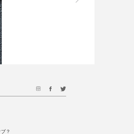
最後のひと口までキンキン
ドリンク
旅行
フード
アウトドア
旅行遊び／その他
ウブ？