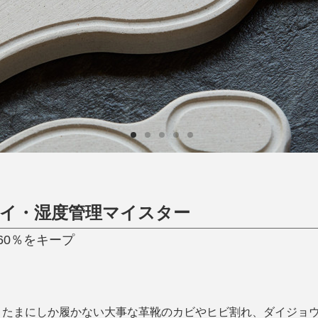
ひんやり今治タオル、生き返る〜
掃除・洗濯
肌・髪ケア
タオル
バスグッズ
スリッパ
ひんやりグッズ
防災用品
あったかグッズ
水筒
健康グッズ
日用品／その他
オーラルケア
イ・湿度管理マイスター
60％をキープ
、たまにしか履かない大事な革靴のカビやヒビ割れ、ダイジョ