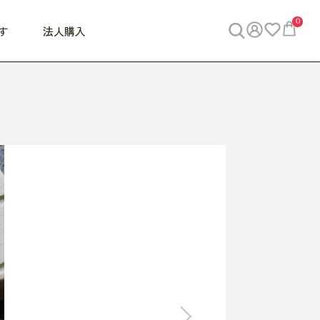
0
す
法人購入
WORK
ビジネス
ENJOY
寝具
10,000円 - 30,000円
30,000円以上
べて
すべて
すべて
すべて
らめきデスク
PC・スマホ関連
お出かけスパイス
敷き寝具
っと一息ふぅ
椅子・クッション
思い出トラベル
掛け寝具
っぱり清潔感
収納
外で過ごすって最高
パジャマ
事へGO
ビジネス／小物
好き・・にどっぷり
枕・小物
食料品
旅行・遊び
すべて
すべて