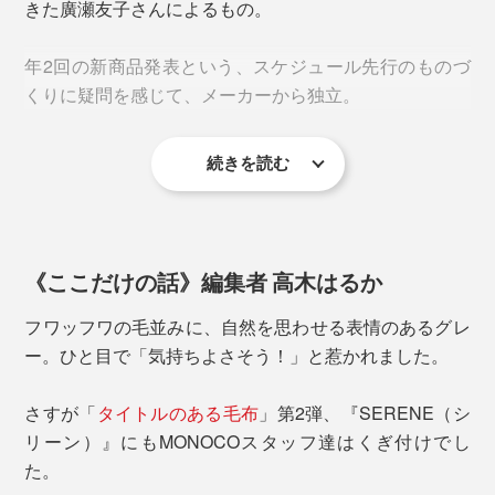
きた廣瀬友子さんによるもの。
（その分、価格も高価になりがち）。
年2回の新商品発表という、スケジュール先行のものづ
くりに疑問を感じて、メーカーから独立。
続きを読む
以来、息の長いものづくりを追求し続け、2019年、現
代の暮しに合う上質な寝具を目指すブランド
『LOOM&SPOOL』を設立、『SERENE』が誕生しまし
寝転ぶと、手や足が沈むような、ふんわりした心地で、
た。
これは至福の気持ちよさ！
《ここだけの話》編集者 高木はるか
フワッフワの毛並みに、自然を思わせる表情のあるグレ
ー。ひと目で「気持ちよさそう！」と惹かれました。
『SERENE』は、ニューマイヤー毛布といって、もと
さすが「
タイトルのある毛布
」第2弾、『SERENE（シ
は保温力の低いアクリル製やポリエステル製の毛布を、
リーン）』にもMONOCOスタッフ達はくぎ付けでし
もっと暖かくするための製法でつくっています。
た。