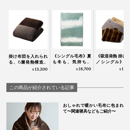
グレーの光の反射率は18％で、人間の肌や青空や雲、緑
《シングル毛布》夏
《吸湿発熱 掛け
掛け布団を入れられ
も冬も、気持ちい
／シングル》1
る、6層発熱構造の
の木々、あらゆる自然物の光の反射率も同じく平均
い！綿毛布の自然な
5℃アップ！ 軽
「オールインワン毛
18,700
13,
13,200
¥
¥
¥
18％。
柔らかさ｜FLOOD
なめらかさが格
布」｜CRESCALORE
OF LIGHT（LOOM＆
「毛布」｜CAL
私たちが自然を眺める時、目は、力みのないリラックス
SPOOL）
NIDO notteⅢ
この商品が紹介されている記事
状態にありますが、『SERENE』のグレーを見る時
も、同じように目が安らいでいると言えるでしょう。ま
おしゃれで暖かい毛布に包まれ
さに、癒しのグレーです。
て〜関連寝具などもご紹介〜