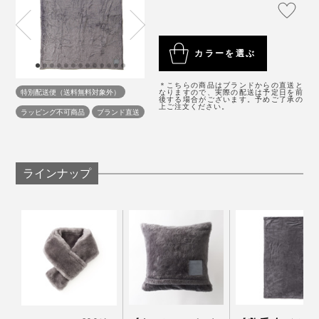
サイズ：（約）幅150×長さ200cm（シングルサイ
使い始めた日やプレゼントされた日を書けるネームタグつき。毛布の端は、編み
た、と廣瀬さんは話します。
毛足の長いウールにプリント・蒸し加工することで、穏
立てたままなので、メリノウールの柔らかさをめいっぱい味わえる（端は、染め
ズ）
やかな陰影が生まれています。
残しや、白地が混じったりする場合があります）
重さ：約2kg
秋から冬と、春先は、この毛布1枚で。いちばん寒い真
たしかに、この毛布だけで、「寝室の雰囲気が上がる」
カラーを選ぶ
素材：パイル部分（起毛部分）／ウール100％、地糸
冬は、羽毛布団など掛布団の上に毛布をのせて。
さすがは130年の歴史がある“毛布のまち”、大阪・泉大
「起きたばかりの無造作のままできれい」を実感。
（基布部分）／ポリエステル100％
津製。
＊こちらの商品はブランドからの直送と
製造国：日本
特別配送便（送料無料対象外）
なりますので、実際の配送は予定日を前
自然のやさしさ、暖かさに包まれて、いつでも、心地よ
後する場合がございます。予めご了承の
もし、羽毛布団に加えて、好きなベッドカバーも選んだ
上ご注文ください。
ラッピング不可商品
ブランド直送
く眠れます。
としたら、だいたい5万円以上はかかることを考える
と、毛布1枚でインテリアが決まるって、画期的だと思
います。
ラインナップ
この冬、メリノウールならではの暖かさと、目に優し
い“癒しグレー”に包まれて、心地よい眠りを味わってく
ださい。