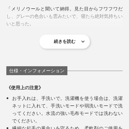
土台となる1枚の基布から、オモテ・ウラ両面にウール
「メリノウールと聞いて納得。見た目からフワフワだ
糸をかき出して、起毛させる製法なので、毛足はふんわ
し、グレーの色合いも雲みたいで、寝たら絶対気持ちい
り長く。
いと思った。
左から膝掛け、ロングブランケット、ハーフケット、シングル毛布
長い毛足のあいだに、体温で暖まった空気をたっぷり溜
続きを読む
廣瀬さんが目指した毛布は、「子どものときから、大人
め込むから、ウールのニューマイヤー毛布は、軽い仕上
実際に寝てみたら、期待以上の気持ちよさ。頬ずりした
ウールは、保温性と吸・放湿性にすぐれているので、冷
になっても、いつもそばにある自然素材のやさしさと、
がりで、ますます暖かいのです。
くなるくらい柔らかい」
え切った夜もヌクヌクしたまま、湿気（汗）だけ逃がし
ずっと使っていける色・デザイン」。
てくれて、一晩中、心地よい暖かさが続きます。
「前回の「
タイトルのある毛布
」もお気に入りですが、
仕様・インフォメーション
綿毛布なので、暖かさは『SERENE』が上ですね。毛
『SERENE』は、MONOCOで大好評「
タイトルのある
足もグッと長くてフサフサ。
毛布
」の第2弾。
《使用上の注意》
お手入れは、手洗いで。洗濯機を使う場合は、洗濯
よくある安価なウールはチクチクしたり、匂いが気にな
無地なのに、表情のあるグレーは、まるでモダンアート
ネットに入れて、手洗いモードや弱洗いモードで洗
ったりもしますが、『SERENE』には感じません。も
のようです。毛布1枚だけで、寝室が、洗練された空間
ってください。水流の強い毛布モードでは洗わない
ちろん、こっちも買います（笑）」
へ。
でください。
繊細な起毛の風合いを守るため、柔軟剤のご使用を
「無地だけど、濃淡があったり、端が白かったり、深み