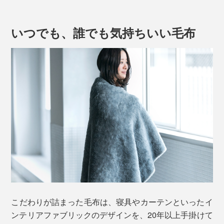
ら、フワッフワの肌触りです。
いつでも、誰でも気持ちいい毛布
たっぷり毛足が1.7cmもあるメリノウールが、土台の基
布（ポリエステル100％）に密に編み込まれているか
ら、心地よい仕上がりです。
昔ながらのウール毛布は、タテ糸とヨコ糸を二重に織っ
てから起毛させる、毛足の短い織り毛布が主流。
こだわりが詰まった毛布は、寝具やカーテンといったイ
ンテリアファブリックのデザインを、20年以上手掛けて
密に織る分、暖かさは十分でしたが、重さもありました