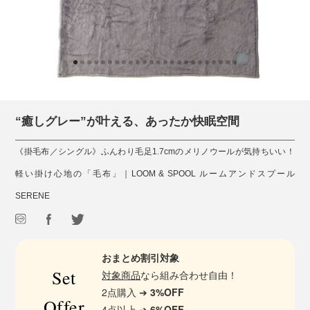
“癒しグレー”が叶える、あったか快眠空間
《掛毛布／シングル》ふんわり毛足1.7cmのメリノウールが気持ちいい！
軽い掛け心地の「毛布」｜LOOM & SPOOL ルームアンドスプール
SERENE
おまとめ割引対象
Set
対象商品
なら組み合わせ自由！
2点購入 ➔
3%OFF
Offer
4点以上 ➔
6%OFF