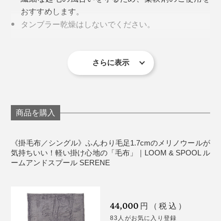
おすすめします。
がある。グレーの毛布といっても、こんなにかっこいい
タンブラー乾燥はしないでください。
毛布はなかなかない。
ウールは天然素材のため、毛落ちがあります。
さらに、毛布の両端を編み立てたままにしているので、
ウール毛布は細かい毛羽が製品に残っているため、
ハーフケットやロングブランケットを寝起きに羽織るア
男性も女性も、大人も赤ちゃんも。ベッドカバーを掛け
ふつうの毛布より約10cm幅が広い。寝返りを打って
使い始めは、濃い色の服に細かい毛羽が付くことが
イデアは暖かくていいなと思った。パジャマやスウェッ
さらに表示
なくても、これ1枚で、寝室の顔になれる。長年、ずっ
も、はだけにくいつくりです。
あります。
ト姿もおしゃれに見える」
と使える。ありそうでなかった毛布です。
天然素材を染めているため、製造時期によって、グ
レーの色味に違いが出る場合があります。
制作者の廣瀬友子さんによると、私たちがイメージす
生産工程の都合上、プリントの色が端まで入らず
る、寝具としての毛布は、海外にはあまりないそう。
商品を購入
に、白地が見える場合があります、また、毛足の方
向によっては芯地のポリエステルが見えることがあ
日本ならではの寝具だなんて、おもしろいですね。
《掛毛布／シングル》ふんわり毛足1.7cmのメリノウールが
ります。
気持ちいい！軽い掛け心地の「毛布」｜LOOM & SPOOL ル
ームアンドスプール SERENE
洗濯後、表面の風合いが変化することもあります
そのせいか、毛布は長らく、海外に溢れるベッドカバー
が、肌触りや暖かさは、ほとんど変わりません。
のように、ファブリックデザインの影響を受けてこなか
った存在。
《商品仕様》
44,000
円（税込）
だから、現代のインテリアに合う毛布をつくりたかっ
1色で描いたようには見えない、味わい深いグレーは、
83人がお気に入り登録