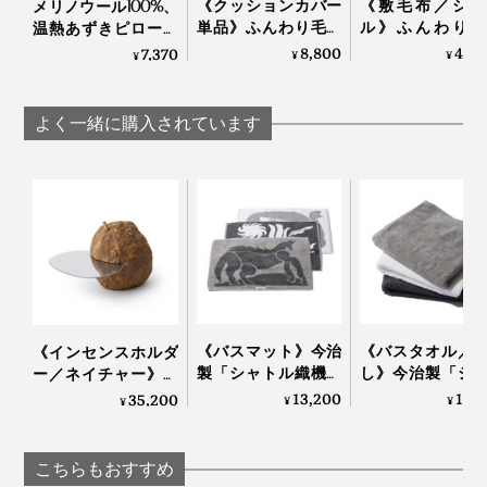
《クッションカバー
《敷毛布／シン
メリノウール100%、
単品》ふんわり毛足
ル》ふんわり毛
温熱あずきピロー付
2cmのメリノウール
1.7cmのメリノ
き「ボアマフラー」
8,800
40,
7,370
¥
¥
¥
が気持ちいい！腰も
ルが気持ちいい
｜SERENE
実は、グレーは、目にとって一番“自然”な色。
お腹も暖かい「クッ
中も腰も温まる
ションカバー」｜
毛布」｜LOOM
よく一緒に購入されています
LOOM & SPOOL ル
SPOOL ルームア
プロカメラマンやカメラ好きにはよく知られています
なかでも『SERENE』は、糸の準備から毛布の仕上げ
ームアンドスプール
スプール SERENE
が、写真撮影では、被写体を肉眼で見た時にもっとも近
SERENE
まで、すべて一か所でできる国内唯一の工場で、熟練職
い、自然な明るさを「標準露出」と呼びます。
人たちがつくっています。
この明るさを確認するためのカード、「標準反射板」の
肌触りといい、軽さといい、自然のやさしさを感じる寝
色こそグレーなのです。
心地です。
《バスマット》今治
《バスタオル／
《インセンスホルダ
製「シャトル織機」
し》今治製「シ
ー／ネイチャー》鞍
でゆっくり織った、
ル織機」でゆっ
馬石を使った、アー
13,200
11,
35,200
¥
¥
¥
アートなバスマット
織った、育つタ
トな香立て｜siki
｜SHUTTLE 1963
｜SHUTTLE 1963
こちらもおすすめ