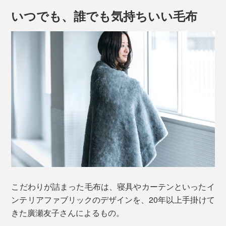
いつでも、誰でも気持ちいい毛布
たっぷり毛足が1.7cmもあるメリノウールが、土台の基
布（ポリエステル100％）に密に編み込まれているか
ら、心地よい仕上がりです。
昔ながらのウール毛布は、タテ糸とヨコ糸を二重に織っ
てから起毛させる、毛足の短い織り毛布が主流。
こだわりが詰まった毛布は、寝具やカーテンといったイ
ンテリアファブリックのデザインを、20年以上手掛けて
密に織る分、暖かさは十分でしたが、重さもありました
きた廣瀬友子さんによるもの。
（その分、価格も高価になりがち）。