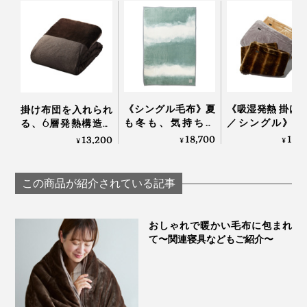
グレーの光の反射率は18％で、人間の肌や青空や雲、緑
《シングル毛布》夏
《吸湿発熱 掛け
掛け布団を入れられ
も冬も、気持ちい
／シングル》1
る、6層発熱構造の
の木々、あらゆる自然物の光の反射率も同じく平均
い！綿毛布の自然な
5℃アップ！ 軽
「オールインワン毛
18,700
13,
13,200
¥
¥
¥
18％。
柔らかさ｜FLOOD
なめらかさが格
布」｜CRESCALORE
OF LIGHT（LOOM＆
「毛布」｜CAL
私たちが自然を眺める時、目は、力みのないリラックス
SPOOL）
NIDO notteⅢ
この商品が紹介されている記事
状態にありますが、『SERENE』のグレーを見る時
も、同じように目が安らいでいると言えるでしょう。ま
おしゃれで暖かい毛布に包まれ
さに、癒しのグレーです。
て〜関連寝具などもご紹介〜