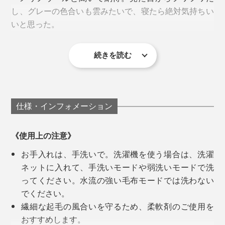
糸をかき出して、起毛させる製法なので、毛足はふんわ
し、グレーの色合いも雲みたいで、寝たら絶対気持ちい
り長く。
いと思った。
左から膝掛け、ロングブランケット、ハーフケット、シングル毛布
長い毛足のあいだに、体温で暖まった空気をたっぷり溜
続きを読む
廣瀬さんが目指した毛布は、「子どものときから、大人
め込むから、ウールのニューマイヤー毛布は、軽い仕上
実際に寝てみたら、期待以上の気持ちよさ。頬ずりした
ウールは、保温性と吸・放湿性にすぐれているので、冷
になっても、いつもそばにある自然素材のやさしさと、
がりで、ますます暖かいのです。
くなるくらい柔らかい」
え切った夜もヌクヌクしたまま、湿気（汗）だけ逃がし
ずっと使っていける色・デザイン」。
てくれて、一晩中、心地よい暖かさが続きます。
「前回の「
タイトルのある毛布
」もお気に入りですが、
仕様・インフォメーション
綿毛布なので、暖かさは『SERENE』が上ですね。毛
『SERENE』は、MONOCOで大好評「
タイトルのある
足もグッと長くてフサフサ。
毛布
」の第2弾。
《使用上の注意》
お手入れは、手洗いで。洗濯機を使う場合は、洗濯
よくある安価なウールはチクチクしたり、匂いが気にな
無地なのに、表情のあるグレーは、まるでモダンアート
ネットに入れて、手洗いモードや弱洗いモードで洗
ったりもしますが、『SERENE』には感じません。も
のようです。毛布1枚だけで、寝室が、洗練された空間
ってください。水流の強い毛布モードでは洗わない
ちろん、こっちも買います（笑）」
へ。
でください。
繊細な起毛の風合いを守るため、柔軟剤のご使用を
「無地だけど、濃淡があったり、端が白かったり、深み
おすすめします。
がある。グレーの毛布といっても、こんなにかっこいい