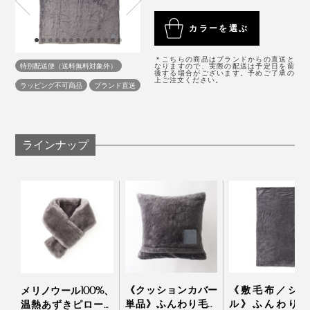
やかな陰影が生まれています。
残しや、白地が混じったりする場合があります）
重さ：約2kg
秋から冬と、春先は、この毛布1枚で。いちばん寒い真
たしかに、この毛布だけで、「寝室の雰囲気が上がる」
カラーを選ぶ
素材：パイル部分（起毛部分）／ウール100％、地糸
冬は、羽毛布団など掛布団の上に毛布をのせて。
さすがは130年の歴史がある“毛布のまち”、大阪・泉大
「起きたばかりの無造作のままできれい」を実感。
（基布部分）／ポリエステル100％
津製。
＊こちらの商品はブランドからの直送と
製造国：日本
特別配送便（送料無料対象外）
なりますので、実際の配送は予定日を前
自然のやさしさ、暖かさに包まれて、いつでも、心地よ
後する場合がございます。予めご了承の
もし、羽毛布団に加えて、好きなベッドカバーも選んだ
上ご注文ください。
ラッピング不可商品
ブランド直送
く眠れます。
としたら、だいたい5万円以上はかかることを考える
と、毛布1枚でインテリアが決まるって、画期的だと思
います。
ラインナップ
この冬、メリノウールならではの暖かさと、目に優し
い“癒しグレー”に包まれて、心地よい眠りを味わってく
ださい。
《クッションカバー
《敷毛布／シン
メリノウール100%、
単品》ふんわり毛足
ル》ふんわり毛
温熱あずきピロー付