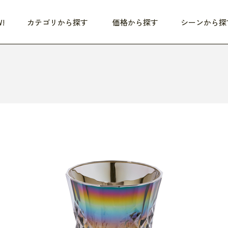
!
カテゴリから探す
価格から探す
シーンから探
つめた〜い夏、どうぞ！
HEALTHY
家電
HOME
ファッション
- 3,000円
3,000円 - 5,000円
5,000円 - 10,000円
OP10
すべて
すべて
すべて
すべて
す
朝までぐっすり
リビング家電
居心地のいい空間
服
ひ
商品 (新着順)
本気で休む
キッチン家電
家事ルンルン
バッグ
ほ
覧
いつも清潔
美容・健康家電
食いしん坊クラブ
靴・靴下
や
じぶんメンテナンス
オーディオ家電
料理と団らん
レイングッズ
仕
め割引
おうちエクササイズ
ファッション／小物
レット
の他
日用品
健康・美容
すべて
すべて