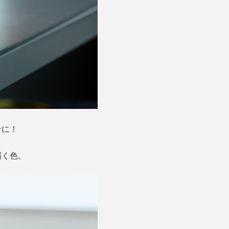
肴に！
届く色。