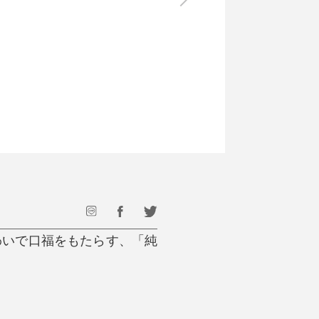
最後のひと口までキンキン
ドリンク
旅行
フード
アウトドア
旅行遊び／その他
わいで口福をもたらす、「純