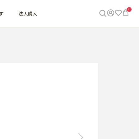
0
す
法人購入
WORK
ビジネス
ENJOY
寝具
10,000円 - 30,000円
30,000円以上
べて
すべて
すべて
すべて
らめきデスク
PC・スマホ関連
お出かけスパイス
敷き寝具
っと一息ふぅ
椅子・クッション
思い出トラベル
掛け寝具
っぱり清潔感
収納
外で過ごすって最高
パジャマ
事へGO
ビジネス／小物
好き・・にどっぷり
枕・小物
食料品
旅行・遊び
すべて
すべて