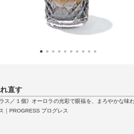
ひんやり今治タオル、生き返る〜
掃除・洗濯
肌・髪ケア
タオル
バスグッズ
スリッパ
ひんやりグッズ
防災用品
あったかグッズ
水筒
健康グッズ
日用品／その他
オーラルケア
惚れ直す
ラス／１個》オーロラの光彩で眼福を、まろやかな味
｜PROGRESS プログレス