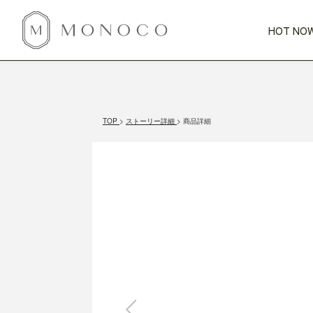
HOT NOW
新商品
CATEGORY
PRICE
SCENE
HOT NOW!
GIFTS
インテリア
1,000円未満
1,000円 
TOP
ストーリー詳細
商品詳細
今週のT
カテゴリから探す
価格から探す
シーンから探す
すべて
すべて
特別な贈りもの
家具
すべての
会話が弾む
収納
特集一
気のきく手土産
照明
毎日使ってね
インテリア雑貨
おまと
ベランダ・庭
アウト
インテリア／そ
キッチン
すべて