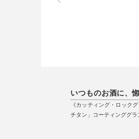
調理家電
調理器具
食器
タオル・ふきん
キッチン雑貨
いつものお酒に、
《カッティング・ロックグ
チタン」コーティンググラス