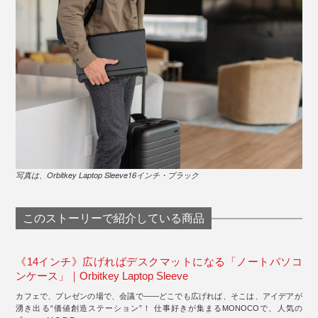
写真は、Orbitkey Laptop Sleeve16インチ・ブラック
このストーリーで紹介している商品
《14インチ》広げればデスクマットになる「ノートパソコ
ンケース」｜Orbitkey Laptop Sleeve
カフェで、プレゼンの場で、会議で――どこでも広げれば、そこは、アイデアが
湧き出る“価値創造ステーション”！ 仕事好きが集まるMONOCOで、人気の