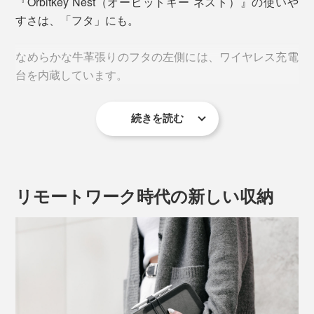
『Orbitkey Nest（オービットキー ネスト）』の使いや
すさは、「フタ」にも。
なめらかな牛革張りのフタの左側には、ワイヤレス充電
台を内蔵しています。
続きを読む
付属のUSB Type-Cケーブルで、コンセントなどの電源
と接続すれば、スマホを置くだけで充電開始。いちいち
ケーブルを探したり、着け外ししたりする手間がいりま
せん。
ガジェットケース一つで、仕事がこんなにスムーズにな
リモートワーク時代の新しい収納
るなんて、きっと驚くでしょう。
まるで、家具のような佇まい。しっとり柔らかい牛革張
りのフタに、霜降り調の生地で覆った、樹脂製ケースを
組み合せています。