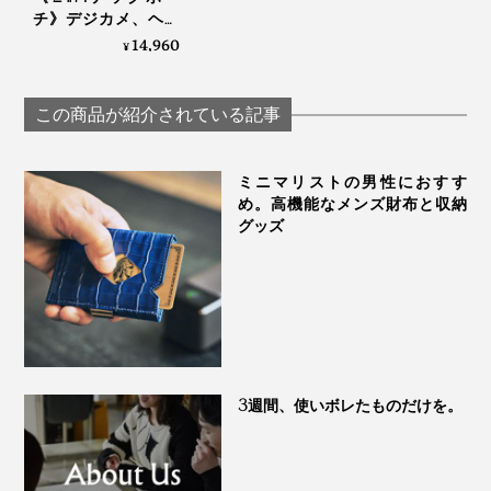
チ》デジカメ、ヘッ
ドホン、電源アダプ
14,960
¥
ターは“太っ腹長男”に
おまかせ！仕事の道
具がたっぷり入る
この商品が紹介されている記事
「ビジネスポーチ
大・小セット」｜
Orbitkey
ミニマリストの男性におすす
め。高機能なメンズ財布と収納
グッズ
3週間、使いボレたものだけを。