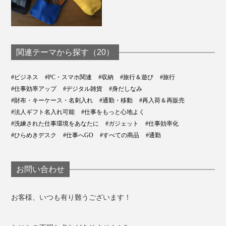
関連テーマから探す（20）
#ビジネス
#PC・スマホ関連
#収納
#旅行＆遊び
#旅行
#仕事効率アップ
#デジタル雑貨
#身だしなみ
#財布・キーケース・名刺入れ
#通勤・移動
#再入荷＆再販売
#法人ギフト名入れ可能
#仕事をもっと心地よく
#洗練された仕事環境をあなたに
#ガジェット
#仕事効率化
#ひらめきデスク
#仕事へGO
#すべての商品
#通勤
お問い合わせ
お客様、いつも有り難うございます！