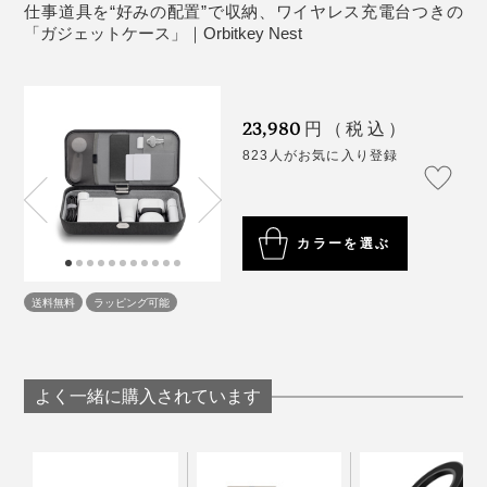
た財布、キーケース、名刺入れ、ピルケース……すべて
仕事道具を“好みの配置”で収納、ワイヤレス充電台つきの
「ガジェットケース」｜Orbitkey Nest
の収納機能を一つにした、リモートワーク時代の新しい
ガジェットケースです。
「私たちがそうだったように、最近は、多くの人が、自
23,980
円（税込）
宅やカフェ、フリーアドレスのオフィスといった、いろ
823人がお気に入り登録
んな場所で働くことを推奨されています。
リモートワークは、新しい働き方や創造性につながる一
カラーを選ぶ
方で、身の回りを整理しづらく、集中しにくい面もあり
ますよね。
送料無料
ラッピング可能
まるで、小さな「マイデスク」のような『Orbitkey
Nest』が、あなたの仕事効率をグッと上げてくれるはず
です。
よく一緒に購入されています