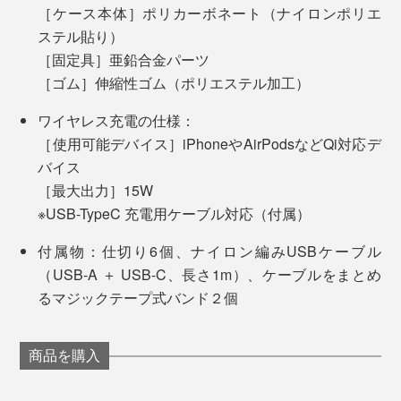
［ケース本体］ポリカーボネート（ナイロンポリエ
ステル貼り）
フタは、ゴムループでカンタンに、しっかり留められる
［固定具］亜鉛合金パーツ
MONOCOで人気の『
Orbitkey
』
から、持ち歩き時も安心。
［ゴム］伸縮性ゴム（ポリエステル加工）
同シリーズの『Orbitkey Nest』は、そんな2人だからこ
ワイヤレス充電の仕様：
とくに「仕切り」の使い勝手は最高です。ラップトップ
そ生まれたガジェットケースでしょう。起業時の2013
［使用可能デバイス］iPhoneやAirPodsなどQi対応デ
の充電ケーブル用につくったスペースを、ひと目見れ
年頃は、それぞれがフルタイムの仕事と『Orbitkey』の
バイス
ば、「あ、入れ忘れてる！」と気づける。
開発を掛け持ちしていた、チャールズとレックス。
［最大出力］15W
6個の「仕切り」には、面ファスナーつき。ケース内側
※USB-TypeC 充電用ケーブル対応（付属）
を覆うクッションフォーム素材に、着け外し自在です。
家やカフェに充電ケーブルを置き忘れることがなくなり
ました(笑)
付属物：仕切り6個、ナイロン編みUSBケーブル
あなたの仕事道具の一つ一つに、サイズをぴったり合わ
（USB-A ＋ USB-C、長さ1m）、ケーブルをまとめ
せて、収納スペースをつくることができます。
片付けも、自分で決めた場所にポンポン入れていくだけ
るマジックテープ式バンド２個
なので、速い、速い。
一度、配置を決めたら、どこに何があるか、一目瞭然
に。ケースから、例えばUSBケーブルを出したら、その
商品を購入
この5年、家のダイニングテーブルと、近所のカフェで
スペースに空きができるので、入れ忘れ防止にもなりま
仕事をしてきた私も、納得の逸品です。
『Orbitkey Nest』は、それまでバラバラに持ち歩いてい
す。