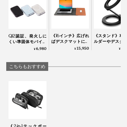
《16インチ》広げれ
《スタンド》車
Qi2認証、発火しに
ばデスクマットにな
ルダーやデスク
くい準固体モバイル
そこで、仕事の効率を最大限に上げる収納アイデアとし
る「ノートパソコン
ンドに安定感バ
バッテリー
15,950
3,
6,980
¥
¥
¥
て、仕事道具を整理したまま運べて、トレイのように使
ケース」｜Orbitkey
ン！MagSafe対
「HeatZero」｜VOVA
えるケースを開発しました」（チャールズ・イン氏）
Laptop Sleeve
強い磁力でカン
設置できる「折
こちらもおすすめ
たみ式スマホス
従来のガジェットケースにはなかった、仕事効率までデ
ド」｜MaGdget
ザインされた『Orbitkey Nest』。あなたの新しい働き方
に、欠かせないパートナーになるはずです。
《2-in-1テックポー