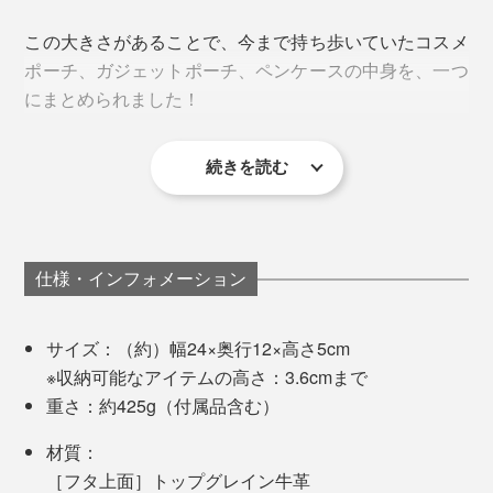
フタの裏面には、6個のポケットつき（サイズ別の差し
ホを傷つけることから、音だけでなく、形・素材へのア
込み式カードポケット5個・メッシュポケット1個）。家
この大きさがあることで、今まで持ち歩いていたコスメ
イデアを提案。そこから鍵の束を、革やナイロンで包ん
やオフィスの鍵、紙幣、交通系ICカード、名刺、メモリ
ポーチ、ガジェットポーチ、ペンケースの中身を、一つ
だ『
Orbitkey
』が生まれました。
ーカード、常備薬、領収書といった平たいものを、整理
にまとめられました！
して収納できます。
いつもの仕事道具が、あなた好みの配置で現れるから、
続きを読む
ごちゃごちゃしたポーチから、いちいち目当てのものを
なにか必要な時は、このケースを見るだけで、あちこち
探す必要がありません。
をゴソゴソしなくていいし、これを機に、よく使うもの
を厳選したので、バッグの中身も思考もクリアになった
“好みの配置”をつくってくれる、小さい「仕切り」にご
感じ。
仕様・インフォメーション
注目。
サイズ：（約）幅24×奥行12×高さ5cm
※収納可能なアイテムの高さ：3.6cmまで
重さ：約425g（付属品含む）
材質：
［フタ上面］トップグレイン牛革