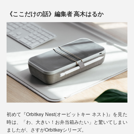
《ここだけの話》編集者 高木はるか
『Orbitkey Nest』の使いやすさは、なんといっても、仕
事道具を“好みの配置”で収納できること。
ケースを開くだけで、USBケーブル、マウス、タッチペ
ン、電源コード、モバイルWiFi、イヤホン……。
もともと『
Orbitkey
』は、工業デザイナーのチャール
ズ・イン氏と薬剤師だったレックス・クオ氏が開発・起
業しました。
(1) フタを外して、ワイヤレス充電台と下部のケース
を、それぞれ配置。
ジョギング中に、鍵がジャラジャラ鳴ったり弾んだりす
ることがわずらわしかったチャールズは、従来のリング
(2)フタを開いたまま、裏面のポケットつきケースと下部
ではなく、ボルトとナットで鍵を束ねた試作品を、幼な
のケースを、丸ごと配置。
初めて『Orbitkey Nest(オービットキー ネスト)』を見た
じみのレックスに見せたそう。
時は、「わ、大きい！お弁当箱みたい」と驚いてしまい
ましたが、さすがOrbitkeyシリーズ。
すると、レックスは、鍵がポケットやバッグの中でスマ