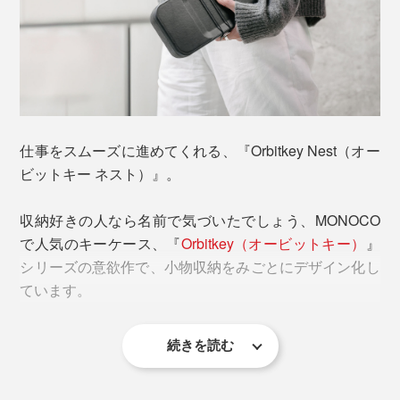
サイズは、幅24×奥行12×高さ5cmと、収納量たっぷ
り。
よくあるガジェット用のポーチより、だいぶ大きめです
が、使いやすさが違います。
仕事をスムーズに進めてくれる、『Orbitkey Nest（オー
ビットキー ネスト）』。
リモートワーク先のカフェで、帰ってから自宅で、いつ
収納好きの人なら名前で気づいたでしょう、MONOCO
でも手軽にスマホの充電を。
で人気のキーケース、『
Orbitkey（オービットキー）
』
シリーズの意欲作で、小物収納をみごとにデザイン化し
フタの中央から右側のくぼみ部分に、外出時に使う家の
ています。
鍵や定期を置いておけば、出かける準備もスムーズで
す。
続きを読む
フタは、独自のヒンジ（蝶番）構造で、2通りに開けら
れます。