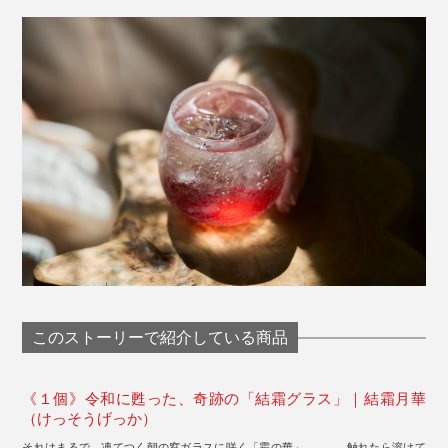
このストーリーで紹介している商品
《１個》令和に甦った、奇跡の「結霜グラス」｜結霜月華
（けっそうげっか）
それはまるで、凍てつく朝の窓ガラスに咲く「霜の華」_______触れたら溶けて