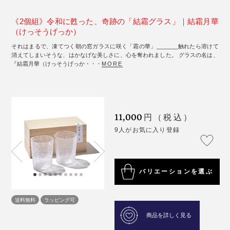
《2個組》令和に甦った、奇跡の「結霜グラス」｜結霜月華
（けっそうげっか）
それはまるで、凍てつく朝の窓ガラスに咲く「霜の華」_______触れたら溶けて
消えてしまいそうな、はかなげな美しさに、心を奪われました。 グラスの名は、
『結霜月華（けっそうげっか・・・
MORE
11,000
円（税込）
9人がお気に入り登録
バリエーションを選ぶ
送料無料
ラッピング可
商品を詳しく見る