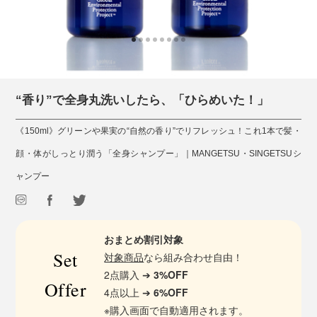
“香り”で全身丸洗いしたら、「ひらめいた！」
《150ml》グリーンや果実の“自然の香り”でリフレッシュ！これ1本で髪・
顔・体がしっとり潤う「全身シャンプー」｜MANGETSU・SINGETSUシ
ャンプー
おまとめ割引対象
Set
対象商品
なら組み合わせ自由！
2点購入 ➔
3%OFF
Offer
4点以上 ➔
6%OFF
※購入画面で自動適用されます。