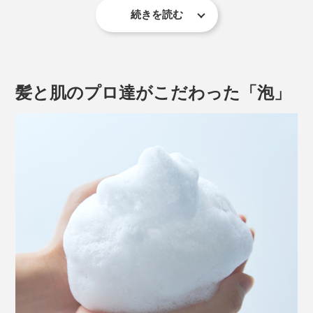
したり、なんて煩わしさとも、さようなら。
アロマの先駆者です。
続きを読む
見た目は透明、目立った香りもない、ごく普通のシャン
シャンプー1本で、頭からつま先まで、シームレスな動
プーですが、あっという間にキメ細かい、モチモチ泡の
高橋氏によると、『MANGETSU（満月）』は、心身を
きで洗えるから、思考の流れを邪魔しません。
できあがり。
優しく満たしてくれるイメージの香り。ほんのり甘いオ
レンジやゼラニウム、落ち着いたラベンダーやパチュリ
髪と肌のプロ達がこだわった「泡」
を中心に、天然のオイルをブレンドしています。
『SINGETSU（新月）』は、新しい始まり、リフレッシ
ュをイメージした香り。爽やかなレモンやペパーミン
ト、樹木を思わせるジュニパーを中心に、こちらも天然