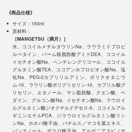
《商品仕様》
サイズ：150ml
私たちの毎日の暮しでも、『MANGETSU（満月）』
原材料：
『SINGETSU（新月）』を使えば使うほど、髪と肌にい
［MANGETSU（満月）］
いだけでなく、時短やコスト削減、水や環境への配慮も
水、ココイルメチルタウリンNa、ラウラミドプロピ
叶います。
ルベタイン、パーム核脂肪酸アミドDEA、ココイル
イセチオン酸Na、ペンチレングリコール、ココイル
自宅だけでなく、旅行や出張、ジムでも使いやすい1
グルタミン酸TEA、ココアンホプロピオン酸Na、塩
本。「150ml」は、浴室に置いても、ジムへ持っていっ
化Na、PEG-2カプリリルアミン、ポリクオタニウ
ても、ちょうどいいサイズ。プレゼントにも、ぜひどう
ム-10、ラウリン酸ポリグリセリン-10、カプリル酸グ
ぞ。
リセリン、エタノール、ヤシ脂肪酸、クエン酸、ベ
ダイン、グルコン酸Na、イセチオン酸Na、ラウロイ
ルグルタミン酸ジオクチルドデセス-5、ココイルアル
ギニンエチルPCA、ジラウロイルグルタミン酸リシ
ンNa、ホホバ種子油、バチルス／マコモ葉エキス、
パンテノール、ザクロ種子油、アルガニアスピノサ