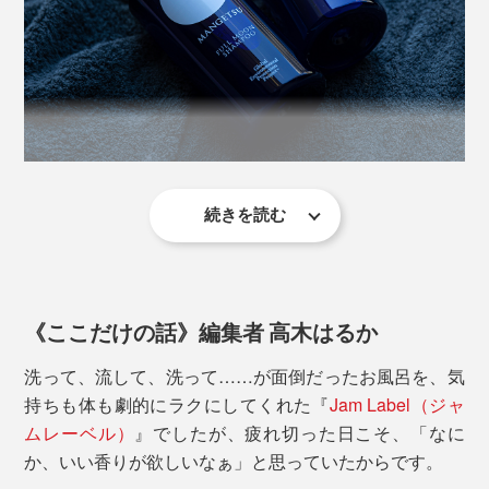
かの香りを選んだり、月の満ち欠けに合せて使い分けた
り。
※髪が長い人やオイリー肌の人は、髪を洗った後の泡が足りなくなる場合がありま
す。そのときは、シャンプーを継ぎ足して、再びよく泡立ててください。
大好きな香りで全身を洗いながら、自然ならではの心地
シャンプー後はすぐに流さないで、そのまま髪を「泡パ
よさを、たっぷり浴びてください。
ック」するのがオススメ（2分以上）。その間に、残り
の泡で顔〜体と、泡を上から下へ流していくイメージで
洗ってください。
続きを読む
本当の心地よさを追求するために、年間1,000人以上の
髪を扱うトップサロンオーナーを始め、薬剤師やコスメ
全身を洗ったら、一気にシャワーで流して、お風呂は終
毎日のルーティンである入浴で、『MANGETSU（満
処方研究員といったエキスパートたちが、試作しては、
了。
月）』『SINGETSU（新月）』の香りにリラックス。あ
プロの美容師たちとともに使用感をチェック。
ぁ、気持ちいい……すると、煮詰まっていた一つ、二つ
《ここだけの話》編集者 高木はるか
「泡パック」した髪は、しっとりまとまって、指どおり
のアイデアから離れて、急に違うアイデアを「ひらめい
50回以上の試作をくり返して、洗い心地、仕上がりとも
なめらか。髪を乾かした後も、しっとり感が続いて、ヘ
洗って、流して、洗って……が面倒だったお風呂を、気
た！」なんてことも。
に極めた『MANGETSU（満月）』『SINGETSU（新
アオイルでケアしたようにまとまります。
持ちも体も劇的にラクにしてくれた『
Jam Label（ジャ
月）』を完成させました。
ムレーベル）
』でしたが、疲れ切った日こそ、「なに
このように、新たなアイデアが“降ってくる”精神状態を
か、いい香りが欲しいなぁ」と思っていたからです。
「デフォルト・モード・ネットワーク」と呼ぶそうです