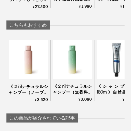
イクロカプセル技術
ル織機」でゆっ
カホカ気持ちいい
1,980
11,
27,500
¥
¥
¥
が生んだ“重炭酸
織った、育つタ
「シャワーヘッド」
湯”のタブレット入浴
｜SHUTTLE 1963
｜エミュール ファイ
剤｜薬用Hot Bubble
ンバブルシャワー
こちらもおすすめ
PRO
《２in1ナチュラルシ
《シャンプー
《２in1ナチュラルシ
ャンプー（無香料）
180ml》自然生
ャンプー（ノーブル
250ml 》「茶の実と
のフルボ酸と高
フラワー）250ml 》
3,080
3,
3,520
¥
¥
¥
茶葉」で和らぐ、
物エキスで、髪
「米と芍薬」でうる
99％植物由来のアミ
皮環境をしっと
おう、99％植物由来
ノ酸系シャンプー｜
えるノンシリコ
のアミノ酸系シャン
この商品が紹介されている記事
uruotte
ャンプー｜EVERES
プー | uruotte