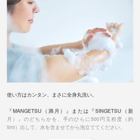
感じやすい香りです。
これまで髪用シャンプーとトリートメント、洗顔フォー
使い方はカンタン、まさに全身丸洗い。
ムにボディソープと、3つも4つも使い分けていたもの
が、たったひとつに。1回1回、洗っては流していた手間
『MANGETSU（満月）』または『SINGETSU（新
この心地よい香りは、アロマセラピスト、高橋克郎氏の
もなくなります。
月）』のどちらかを、手のひらに500円玉程度（約
監修によるもの。高橋氏は、東京・吉祥寺で20年以上続
5ml）出して、水を含ませてから泡立ててください。
いている老舗のアロマテラピースクール セリストの校
目当てと違うボトルを取り出したり、ほかのボトルを倒
長で、公益社団法人 日本アロマ環境協会を設立した、