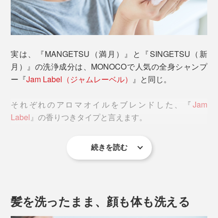
実は、『MANGETSU（満月）』と『SINGETSU（新
月）』の洗浄成分は、MONOCOで人気の全身シャンプ
そもそも香りのシャンプーといえば、どうしても「女性
ー『
Jam Label（ジャムレーベル）
』と同じ。
向け」「香りが強い、洗った後も残る」「人工的」とい
うイメージがありました。
それぞれのアロマオイルをブレンドした、『
Jam
Label
』の香りつきタイプと言えます。
『MANGETSU（満月）』『SINGETSU（新月）』シャ
ンプーは、違います。
続きを読む
『
Jam Label
』同様に、『MANGETSU（満月）』
香りの成分は、すべて天然のオイル。だから、自然に触
『SINGETSU（新月）』も、入浴習慣を劇的に変えてく
れた時のような、心地よさ。ほのかな香りで、洗った後
れます。このシャンプーを泡立てて髪を洗ったら、なん
はまず残りません。
と、そのままの泡で、顔も体も洗えるのです。
髪を洗ったまま、顔も体も洗える
男女を問わず、強い香りが苦手な人も、「心地よさ」を