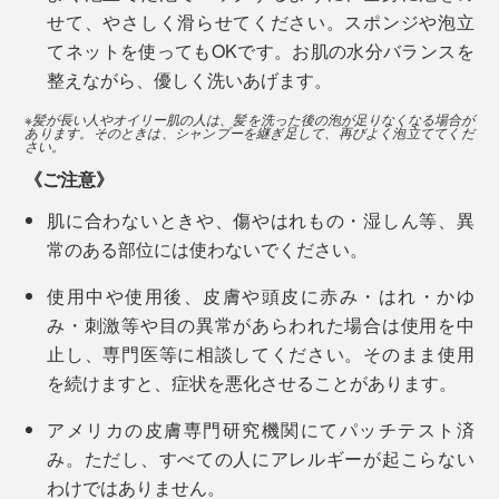
ふっと湧いて出てくる感覚をつかめたからです。
せて、やさしく滑らせてください。スポンジや泡立
仕事が忙しい人、小さいお子さんがいる人、髪が長くて
シエタノールは使わない
てネットを使ってもOKです。お肌の水分バランスを
シャンプーが大変な人、乾燥肌でお風呂後のケアが大変
あなたも、『MANGETSU（満月）』『SINGETSU（新
整えながら、優しく洗いあげます。
な人、大人からお子さんまで、男女問わず、ぜひ使って
特長5
月）』シャンプーで、心地よい脳のシャワーを体験して
ほしい心地よさです。
遺伝子組み換えされた素材は使わない
※髪が長い人やオイリー肌の人は、髪を洗った後の泡が足りなくなる場合が
みてください。
あります。そのときは、シャンプーを継ぎ足して、再びよく泡立ててくだ
さい。
《ご注意》
私たちの髪・肌へのストレスはもちろん、自然環境への
肌に合わないときや、傷やはれもの・湿しん等、異
ストレスも徹底的に抑えた逸品です。
常のある部位には使わないでください。
使用中や使用後、皮膚や頭皮に赤み・はれ・かゆ
み・刺激等や目の異常があらわれた場合は使用を中
止し、専門医等に相談してください。そのまま使用
を続けますと、症状を悪化させることがあります。
アメリカの皮膚専門研究機関にてパッチテスト済
み。ただし、すべての人にアレルギーが起こらない
わけではありません。