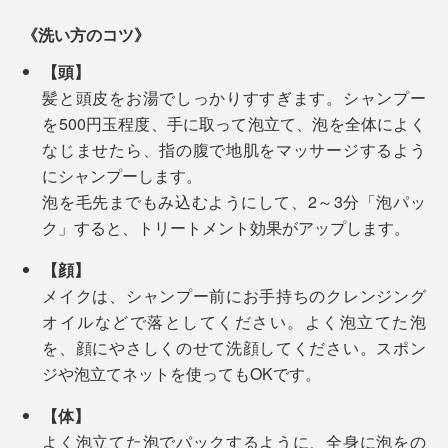
触。汚れをしっかり浮かしながら、洗い上がりの肌はし
塗り重ねるような保湿ケアは、必要ないはずです。
っとり。髪もスルリとまとまる——1回で、ここまで心
《洗い方のコツ》
お風呂上がりは、肌が滑るような、ぬめりが残ります
地よい全身洗いができる『MANGETSU（満月）』
【頭】
が、タオルで拭いた後は落ち着いて、「お風呂上がりの
『SINGETSU（新月）』の成分は、
髪と頭皮をお湯でしっかりすすぎます。シャンプー
しっとり感」が長く続くように感じます。
を500円玉程度、手に取って泡立て、泡を全体によく
特長1
なじませたら、指の腹で地肌をマッサージするよう
実は、MONOCOの原稿の〆切日は、忙しさと疲れで、
髪や肌が持つバリア機能を守りながら、汚れを落と
にシャンプーします。
お風呂を翌朝に延ばしがちだったのですが（笑）、
すアミノ系洗浄成分
泡を毛先までもみ込むようにして、2～3分「泡パッ
『MANGETSU（満月）』『SINGETSU（新月）』を使
ク」すると、トリートメント効果がアップします。
うようになってからは、忙しくても、夜のうちにお風呂
特長2
へ入るようになりました！
世界85ヵ国でオーガニック認証の実績がある「エコ
【顔】
サート認証」を取得した、12種の植物成分
メイクは、シャンプー前にお手持ちのクレンジング
香りを感じると、山や公園で自然に触れた時の記憶や心
オイルなどで落としてください。よく泡立てた泡
地よさを思い出して、それまでの仕事から意識が“離れ
特長3
を、顔にやさしくのせて洗顔してください。スポン
る”からでしょうか。
1本で、頭から足まで全身洗えて、特別な保湿ケアもい
99％以上の生分解性がある、環境に配慮した成分
ジや泡立てネットを使ってもOKです。
らない……『MANGETSU（満月）』『SINGETSU（新
シャワーを浴びているうちに、急に、「あ、書き出しは
【体】
月）』で、体も気持ちもずっとラクに。
特長4
こうしよう」「こんな言葉があったな」と、アイデアが
よく泡立てた泡でパックするように、全身に泡をの
シリコンなどの合成ポリマー、パラベンやフェノキ