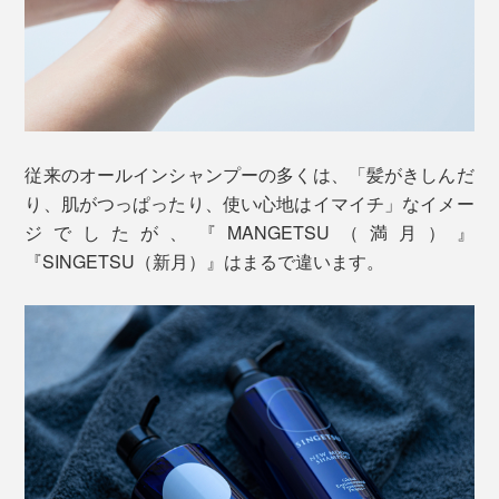
オイルをブレンドしています。
心理学の分野では、よく知られていますが、私たちは、
まずは、いつものように頭を洗います。指でマッサージ
するように洗っていると、ますます泡立ってきて、しか
従来のオールインシャンプーの多くは、「髪がきしんだ
（1）体は、気楽にできる動き、ルーティンを続けなが
も、その泡がヘタりにくいことを実感するはずです。
り、肌がつっぱったり、使い心地はイマイチ」なイメー
ら、
ジでしたが、『MANGETSU（満月）』
（2）心は、リラックスして、内面・考えに集中できる
『SINGETSU（新月）』はまるで違います。
と、
香りを感じる嗅覚は、私たちの五感で唯一、感情や記憶
（3）脳が、やる気や幸福感を生む神経伝達物質「ドー
をコントロールする、脳の大脳辺縁系へ直接伝わりま
パミン」を分泌する
す。自然の香りをかぐと、私たちが山や森で感じた癒し
の体験とつながって、心地よさを呼び覚ましてくれるそ
という、瞑想のような境地に入ります。
う。
『MANGETSU（満月）』と『SINGETSU（新月）』、
香りの選び方は自由です。好みや気分に合せて、どちら