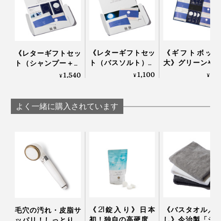
《レターギフトセッ
《ギフトボック
《レターギフトセッ
ト（バスソルト）》
大》グリーンや
ト（シャンプー＋バ
グリーンや果実の“自
の“自然の香り”
スソルト）》グリー
1,100
4,
1,540
¥
¥
¥
然の香り”でリフレッ
フレッシュ！髪
ンや果実の“自然の香
シュ！髪・顔・体が
顔・体がしっと
り”でリフレッシュ！
しっとり潤う「バス
う「全身シャン
髪・顔・体がしっと
よく一緒に購入されています
ソルトセット」｜
＆バスソルトセ
り潤う「全身シャン
JamLabel
ト」｜JamLab
プー＆バスソルトセ
MANGETSU・
MANGETS
ット」｜JamLabel
SINGETSU ジャムレ
SINGETSU ジャ
MANGETSU・
ーベル 満月・新月
ーベル 満月・新月
SINGETSU
《21錠入り》日本
《バスタオル／
毛穴の汚れ・皮脂サ
初！独自の高硬度マ
し》今治製「シ
ッパリ！しっとりホ