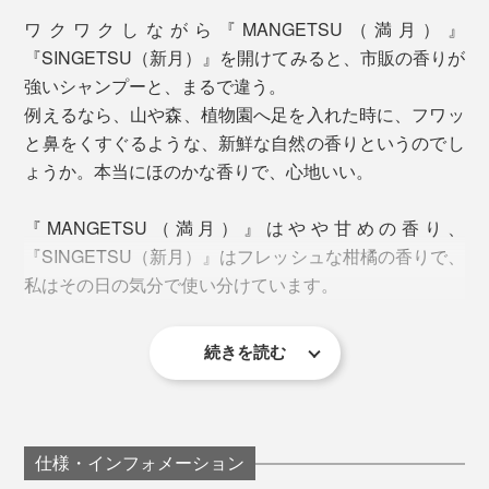
が、『MANGETSU（満月）』『SINGETSU（新月）』
ワクワクしながら『MANGETSU（満月）』
は、ひらめきを生む、脳のシャワーを体験しやすいシャ
『SINGETSU（新月）』を開けてみると、市販の香りが
ンプーと言えるでしょう。
強いシャンプーと、まるで違う。
例えるなら、山や森、植物園へ足を入れた時に、フワッ
と鼻をくすぐるような、新鮮な自然の香りというのでし
ょうか。本当にほのかな香りで、心地いい。
『MANGETSU（満月）』はやや甘めの香り、
『SINGETSU（新月）』はフレッシュな柑橘の香りで、
私はその日の気分で使い分けています。
続きを読む
湯上り後の顔も体も、しっとり。タオルで拭いた後も、
洗い上がりは、『
Jam Label
』のよさがそのまま活きて
肌がつっぱる感じは、まずありません。
います。豊かな泡で、頭からつま先までを包むように洗
って、一気に流すと、髪も肌もしっとり。その頃には、
仕様・インフォメーション
こだわりの「泡」は、泡立ちがよくて、モチモチの感
今までのように、化粧水にオイル、クリームと、何重も
もう香りは落ち着いて、ほとんど感じません。