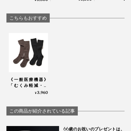
わり気持ちいい！チ
｜SERENE
インクで温める特許
ェリーブランデー製
技術の「USB式ヒー
造の労働者が見つけ
ティングパッド」｜
こちらもおすすめ
た伝統的ヒーリング
INKO
「チェリーストーン
ピロー」｜INATURA
イナチュラ
《一般医療機器》
「むくみ軽減・快
適・おしゃれ」三拍
3,960
¥
子揃った「コットン
リブ着圧ソックス」
｜MAEÉ
この商品が紹介されている記事
66歳のお祝いのプレゼントは、