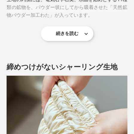
類の鉱物を、パウダー状にしてから吸着させた「天然鉱
らはぎを、ジワジワ温めてくれます。
物パウダー加工わた」が入っています。
足首は、筋肉が薄くて、冷えやすい場所。
続きを読む
足首の上の、ふくらはぎの筋肉は、血液をポンプのよう
に、心臓へ押し戻す働きをしているから、疲れてこわば
ってくると、老廃物がたまって、ダルさ・重さを感じや
すい。
締めつけがないシャーリング生地
加齢によって筋肉が減ったり、座りっぱなしの姿勢が続
くことでも血流が悪くなるもの。