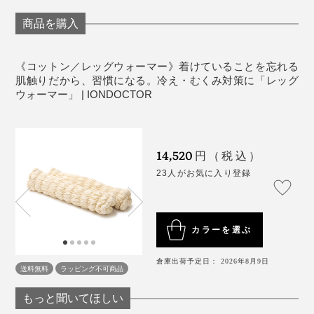
書いていますが、休憩時に足元が目に入ると、「そうい
商品を購入
えば着けていたっけ」と忘れてしまうほど、自然な着け
写真は「
オーガニックコットンタイプ／レッグウォーマー
」
心地です。
はだしの足先が触れ合っても、あのイヤな冷たさを感じ
《コットン／レッグウォーマー》着けていることを忘れる
肌触りだから、習慣になる。冷え・むくみ対策に「レッグ
ないし、ヘンに汗をかいたようなジメジメ感もありませ
「お風呂以外は、昼も、寝る時も着けっぱなし」という
ウォーマー」 | IONDOCTOR
ん。
愛用者たちの話も、うなずけます。
足先から体中がほんのり温まってくるような心地よさ
14,520
で、実に気持ちいい……気がつくと、あっという間に、
円（税込）
眠りに落ちています。
23人がお気に入り登録
今までは、靴下をはいて寝ても、足が冷えて冷えて、な
かなか寝つけなかったのに。足首を暖めることの大事さ
カラーを選ぶ
を痛感しています。
倉庫出荷予定日： 2026年8月9日
送料無料
ラッピング不可商品
もっと聞いてほしい