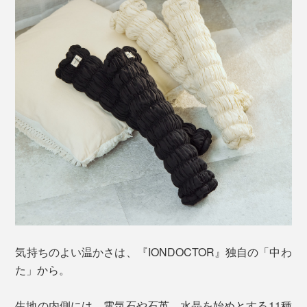
柔らかいコットンだから、素肌につけても気持ちいい。
吸放湿性がいいので、汗をかいてもサラサラの肌ざわり
が続きます。
気持ちのよい温かさは、『IONDOCTOR』独自の「中わ
た」から。
丈は、膝下から足首をカバーできる約41cm。ほどよく
生地の内側には、電気石や石英、水晶を始めとする11種
フィットして、冷えやすい足首と、重くなりがちなふく