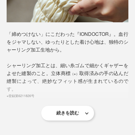
脚に着けると、体温で温められた中わたから輻射熱（＝
鉱物が溜め込んだ熱を肌に伝える）が発生。着けている
「締めつけない」にこだわった『IONDOCTOR』。血行
間中、人肌の温かさで、ひざ下をジワジワと温め続けて
をジャマしない、ゆったりとした着け心地は、独特のシ
くれます。
ャーリング加工生地から。
だから、「ふくらはぎが重い」「足首が冷たい」と感じ
たら、「レッグウォーマー」を習慣にしてください。
シャーリング加工とは、細い糸ゴムで細かくギャザーを
よせた縫製のこと。立体商標
取得済みの手の込んだ
（※）
着けっぱなしにすることで、足先から体中がジワジワ暖
縫製によって、絶妙なフィット感が生まれているので
まってくるはず。寒い季節も、クーラー冷えに悩む夏場
す。
も、元気に過ごしましょう。
※登録第6211826号
※「コットンタイプ／レッグウォーマー」は、「公益社団法人 日本助産師会推奨
続きを読む
商品です。
本品は、肌側は伸縮性のあるスムース地、外側は高密度
に織ったブロード地。ツヤのある部ブロード地に、シャ