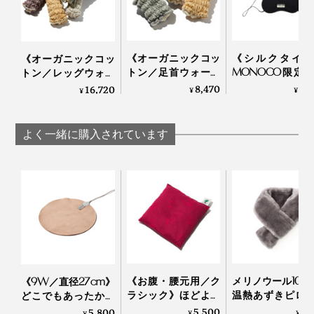
《オーガニックコッ
《シルクタイプ
《オーガニックコッ
トン／足首ウォーマ
MONOCO限定
トン／レッグウォー
ー》11種の天然鉱物
働きすぎの目は
マー》11種の天然鉱物
8,470
3,
16,720
¥
¥
¥
の力で、足首からホ
て“ホンワカ幸せ
の力で、ふくらはぎ
ッカホカ。一晩中着
一晩中着けても
ホッカホカ。一晩中
けてもラクな「足首
な「アイマスク
着けてもラクな「レ
よく一緒に購入されています
ウォーマー」|
IONDOCTOR
ッグウォーマー」|
IONDOCTOR
IONDOCTOR
《お腹・腰元用／ク
メリノウール100
《9W／直径27cm》
ラシック》ほどよい
温熱あずきピロ
どこでもあったかデ
重みと蒸気で、じん
き「ボアマフラ
スクワーク！銀ナノ
5,500
7,
5,800
¥
¥
¥