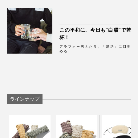
「レッグウォーマー」は、中わたの製造から、シャーリ
この平和に、今日も“白湯”で乾
ング生地の縫製まで、すべてメイド・イン・ジャパン。
杯！
アラフォー男ふたり、「温活」に目覚
マイクロメートルレベルの微細な鉱物パウダーを、まん
める
べんなく吸着させた中わたを、偏らないように縫製し
た、ていねいなつくりです。
男女兼用なので、家族やご両親、お世話になった方への
プレゼントにも。『IONDOCTOR』の「レッグウォーマ
ー」で、冷える季節もアクティブに過ごしましょう。
ラインナップ