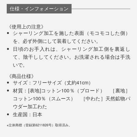
ーリング加工をしています。
仕様・インフォメーション
中わたの繊維1本1本に、まんべんなく、鉱物パウダーが吸着している様子。3000
倍の電子顕微鏡写真より
《使用上の注意》
冷え性の私は、布団に入って、足同士が触れると、驚く
シャーリング加工を施した表面（モコモコした側）
ほどヒヤッとした冷たさが伝わってくるほどでしたが、
を、必ず外側にして装着してください。
『IONDOCTOR』を着けっぱなしにしていると違いま
日頃のお手入れは、シャーリング加工側を裏返し
す。
て、陰干ししてください。お洗濯される場合は手洗
いで。
《商品仕様》
サイズ：フリーサイズ（丈約41cm）
材質：[表地]コットン100％（ブロード） ［裏地］
コットン100％（スムース） ［中わた］天然鉱物パ
ウダー加工わた
締めつけがまるでない、心地よい暖かさが続く「レッグ
生産国：日本
ウォーマー」。
※立体商標（登録第6211826号）取得済み。
実際、「レッグウォーマー」を着けたまま、この原稿を