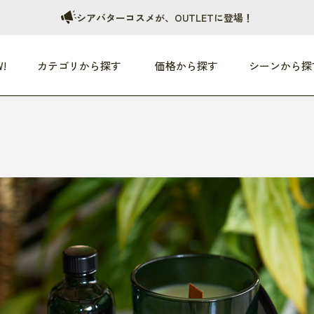
シアバターコスメが、OUTLETに登場！
!
カテゴリから探す
価格から探す
シーンから探
つめた〜い夏、どうぞ！
HEALTHY
家電
HOME
ファッション
- 3,000円
3,000円 - 5,000円
5,000円 - 10,000円
OP10
すべて
すべて
すべて
すべて
す
朝までぐっすり
リビング家電
居心地のいい空間
服
ひ
商品 (新着順)
本気で休む
キッチン家電
家事ルンルン
バッグ
ほ
覧
いつも清潔
美容・健康家電
食いしん坊クラブ
靴・靴下
や
じぶんメンテナンス
オーディオ家電
料理と団らん
レイングッズ
仕
め割引
おうちエクササイズ
ファッション／小物
レット
の他