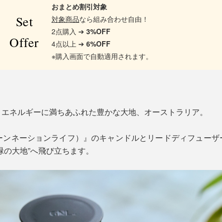
おまとめ割引対象
Set
対象商品
なら組み合わせ自由！
2点購入 ➔
3%OFF
Offer
4点以上 ➔
6%OFF
※購入画面で自動適用されます。
、エネルギーに満ちあふれた豊かな大地、オーストラリア。
ife（グリーンネーションライフ）』のキャンドルとリードディフュ
緑の大地”へ飛び立ちます。