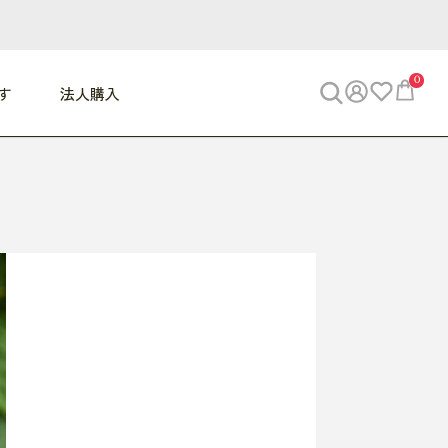
0
す
法人購入
WORK
ビジネス
ENJOY
寝具
10,000円 - 30,000円
30,000円以上
べて
すべて
すべて
すべて
らめきデスク
PC・スマホ関連
お出かけスパイス
敷き寝具
っと一息ふぅ
椅子・クッション
思い出トラベル
掛け寝具
っぱり清潔感
収納
外で過ごすって最高
パジャマ
事へGO
ビジネス／小物
好き・・にどっぷり
枕・小物