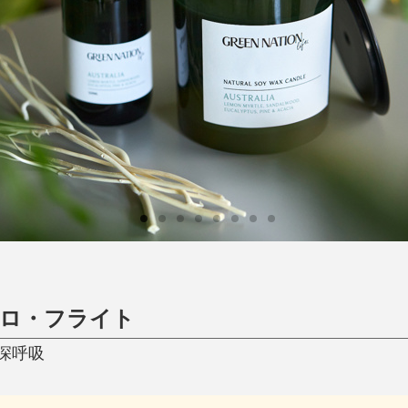
日用品
健康・美容
すべて
すべて
ひんやり今治タオル、生き返る〜
掃除・洗濯
肌・髪ケア
タオル
バスグッズ
スリッパ
ひんやりグッズ
防災用品
あったかグッズ
水筒
健康グッズ
日用品／その他
オーラルケア
コロ・フライト
深呼吸