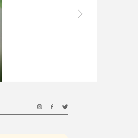
食料品
旅行・遊び
すべて
すべて
最後のひと口までキンキン
ドリンク
旅行
フード
アウトドア
旅行遊び／その他