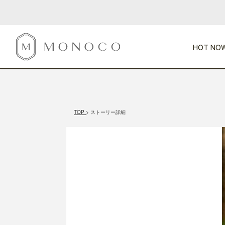
HOT NOW
新商品
CATEGORY
PRICE
SCENE
HOT NOW!
GIFTS
インテリア
1,000円未満
1,000円 
TOP
ストーリー詳細
今週のT
カテゴリから探す
価格から探す
シーンから探す
すべて
すべて
特別な贈りもの
家具
すべての
会話が弾む
収納
特集一
気のきく手土産
照明
毎日使ってね
インテリア雑貨
おまと
ベランダ・庭
アウト
インテリア／そ