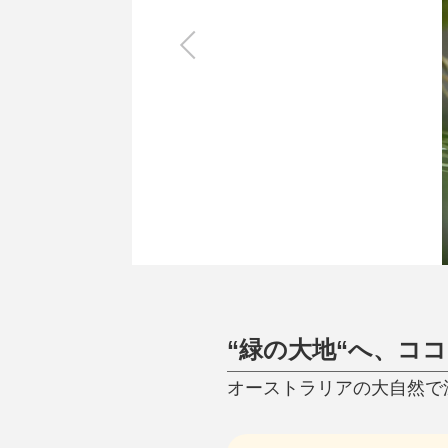
キッチン
すべて
調理家電
調理器具
食器
タオル・ふきん
キッチン雑貨
“緑の大地“へ、コ
オーストラリアの大自然で