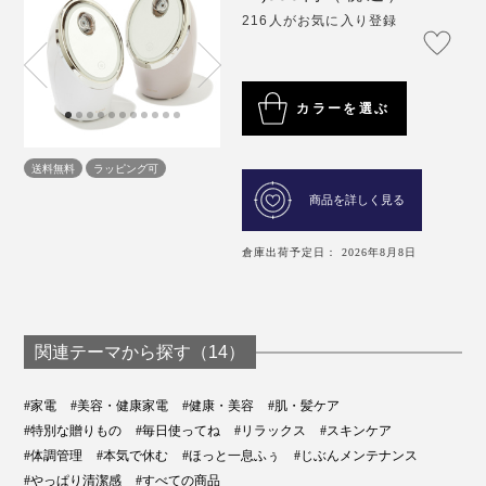
216人がお気に入り登録
カラーを選ぶ
送料無料
ラッピング可
商品を詳しく見る
倉庫出荷予定日： 2026年8月8日
関連テーマから探す（14）
#家電
#美容・健康家電
#健康・美容
#肌・髪ケア
#特別な贈りもの
#毎日使ってね
#リラックス
#スキンケア
#体調管理
#本気で休む
#ほっと一息ふぅ
#じぶんメンテナンス
#やっぱり清潔感
#すべての商品