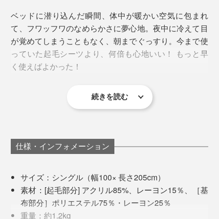
30℃×90％RHの環境で、UGT法で試験
ベッドに潜り込んだ瞬間、体中が暖かい空気に包まれ
さらに、熟練の毛布職人たちが目と手を使って、毛の梳
て、フワッフワのなめらかさに夢心地。夜中に冷えて目
気密性の高いマンションだったら、秋から冬は本品1枚
写真は「ベージュ」
かし具合や蒸気の温度といった細部を、丹念にチェッ
が覚めてしまうこともなく、朝までぐっすり。今まで使
で、真冬は本品＋羽毛布団で、充分暖かいと思います。
ク。
起毛部分は前シリーズよりさらに極細毛を使い、密度ア
っていた起毛シーツより、何倍も心地いい！ もっと早
ップ、毛足を短く。
く使えばよかった！
ビロードのような柔らかさは、機械には真似できない職
人の手技の賜物。毛布づくりを130年以上続けている泉
ふんわり拠った特殊な繊維の間に、吸着熱を溜めこむ空
大津だからこその技術です。
続きを読む
気層をたっぷり含むので、毛布が軽く仕上がるのです。
仕様・インフォメーション
サイズ：シングル（幅100× 長さ205cm）
素材：[起毛部分] アクリル85%、レーヨン15％、［基
布部分］ポリエステル75％・レーヨン25％
重量：約1.2kg