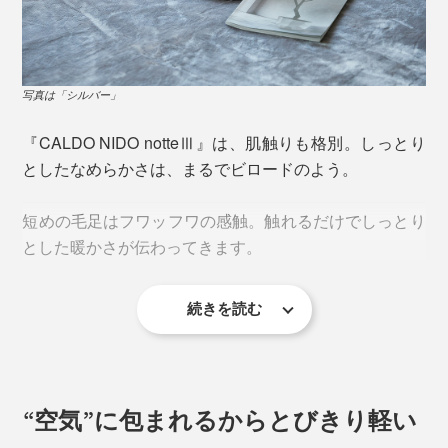
どんな繊維も水分を吸うと、「吸着熱」を出しますが
（バスタオルで濡れた体を拭くと、ホワッと暖かくなり
ますね、あの熱です）、本品の素材は、その機能を高め
た「サーモ4000ウルトラソフト モイスト（TM）」。
写真は「シルバー」
一般的な発熱毛布は、機能繊維を部分的に使っているこ
『CALDO NIDO notteⅢ』は、肌触りも格別。しっとり
とがほとんどのところ、本品では毛足・グランド（基
としたなめらかさは、まるでビロードのよう。
布）の両方に使い、暖かさをグレードアップしていま
す。
短めの毛足はフワッフワの感触。触れるだけでしっとり
とした暖かさが伝わってきます。
続きを読む
極細アクリルとレーヨン、ポリエステルをふんわり編ん
だやわらか素材に、手間のかかる仕上げ加工を施すこと
で、段違いのなめらかさを生み出しています。
“空気”に包まれるからとびきり軽い