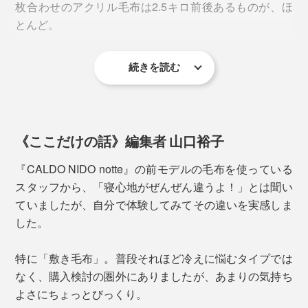
ト モイストサーモ（TM）」とアクリル100％毛布のそ
る「毛さばき」、毛のちぢれを蒸気で伸ばす「ポリシャ
枚合わせのアクリル毛布は2.5キロ前後あるものが、ほ
れぞれの繊維片で、吸湿発熱性テストを実施していま
ー」。これらの工程を納得のいく風合いになるまで繰り
とんど。
す。
返します。
続きを読む
本品は検査開始1分で温度が約5℃アップ。2分後には２
その工程数は約40（掛け毛布で）。一般的な毛布で20
つの素材に、約3℃の差が出ました。
程度なので、本品はその2倍です！
実際、あまりに軽いので、使う前は「本当にそんなに暖
かいの？」と疑っていたほどでした（笑） 下の写真か
らも薄さが伝わると思います。
《ここだけの話》編集者 山口裕子
『CALDO NIDO notte』の前モデルの毛布を使っている
スタッフから、「寝心地がぜんぜん違うよ！」とは聞い
ていましたが、自分で体験してみてその違いを実感しま
した。
特に「敷き毛布」。普段それほど冷えに悩むタイプでは
なく、購入検討の圏外にありましたが、あまりの気持ち
よさにちょっとびっくり。
ユニチカガーメンテック株式会社リサーチラボ事業本部