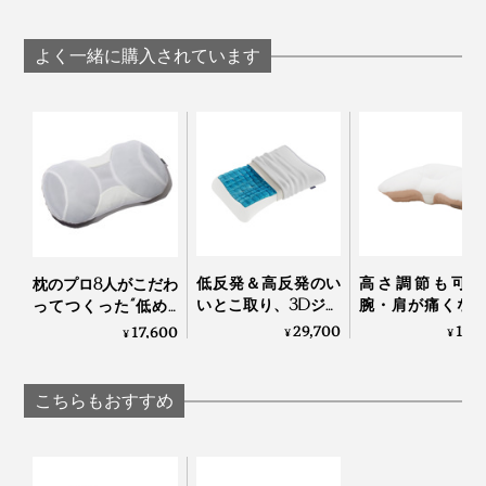
なめらかさが格別の
らかさが格別の
となめらかさが格別
「毛布」｜CALDO
布」｜CALDO NI
の「毛布」｜CALDO
NIDO notteⅢ
notteⅢ
NIDO notteⅢ
よく一緒に購入されています
デザイナーのジュリア・スブリニャデッロ
カラーは、月の光をイメージした「ベージュ」、夜空を
イメージした「シルバー」、グラデーションが美しい
「オーロラブラウン」のシックな３色展開。
低反発＆高反発のい
高さ調節も可能
枕のプロ8人がこだわ
いとこ取り、3Dジェ
腕・肩が痛くな
ってつくった“低め3
ルキューブの「テク
くい「横向き寝 
センチ”の究極の枕｜
29,700
13,
17,600
¥
¥
¥
ノジェル枕」｜
枕」｜YOKONE
PRO-８（プロハチ）
Technogel® pillow
Premium
枕 ディーブレス
こちらもおすすめ