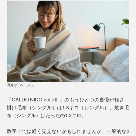
寝ている間にカラダから出る水分を吸っては、おだやか
な熱に変えてくれるので、一晩中ホッカホカ。
写真は「ベージュ」
写真は「オーロラブラウン」
『CALDO NIDO notteⅢ』のもうひとつの自慢が軽さ。
仕上げ加工の要は、なんといっても「毛さばき」と「ポ
掛け毛布（シングル）は1.8キロ（シングル）、敷き毛
リシャー（つや出し）」。
布（シングル）はたったの1.2キロ。
写真は「ベージュ」
発熱力もテスト済み。本品「サーモ4000ウルトラソフ
織り上げた毛布の毛を梳かして、フワフワのわた状にす
数字上では軽く見えないかもしれませんが、一般的な2