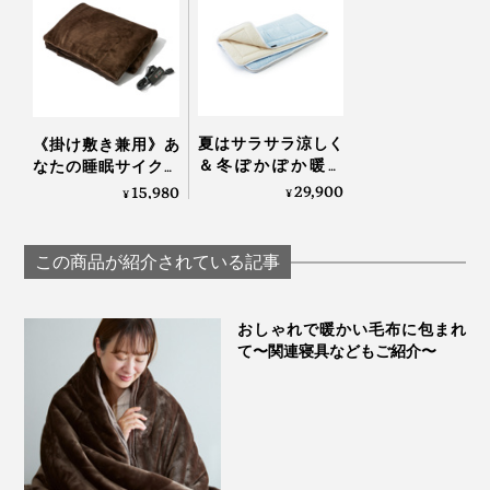
写真左から「ベージュ」、「シルバー」、「オーロラブラウン」
「オーロラブラウン」は、染料液に浸すのではく、スプ
夏はサラサラ涼しく
《掛け敷き兼用》あ
レー式染色法を採用することで、リアルファー並みの立
＆冬ぽかぽか暖か
なたの睡眠サイクル
体感ある風合いに仕上げています。
い、敷くだけ「体圧
に合わせて、電源が
29,900
15,980
¥
¥
分散オールシーズン
自動オンオフ！洗濯
敷きパッド」｜すば
機で丸洗いできる
らしきしんぐ™
「電気毛布（シング
この商品が紹介されている記事
ル）」｜HEAT-
CRACKER PREMIUM
おしゃれで暖かい毛布に包まれ
て〜関連寝具などもご紹介〜