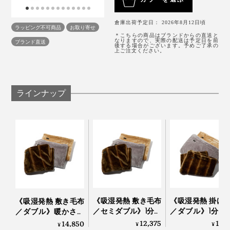
倉庫出荷予定日： 2026年8月12日頃
ラッピング不可商品
お取り寄せ
＊こちらの商品はブランドからの直送と
なりますので、実際の配送は予定日を前
ブランド直送
後する場合がございます。予めご了承の
上ご注文ください。
写真は「シルバー」
シックなカラーリングに、高級感溢れるデザインは、イ
ラインナップ
タリア人デザイナー、ジュリア・スブリニャデッロによ
るもの。
《吸湿発熱 敷き毛布
《吸湿発熱 掛け
《吸湿発熱 敷き毛布
／セミダブル》1分で
／ダブル》1分で
／ダブル》暖かさは
5℃アップ！ 軽さと
アップ！ 軽さと
もう当たり前、軽さ
12,375
19,
14,850
¥
¥
¥