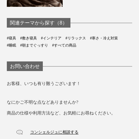
サイズは、シングル・セミダブル・ダブルの3種類。
関連テーマから探す（8）
敷き毛布 シングル ※本品
#寝具
#敷き寝具
#インテリア
#リラックス
#寒さ・冷え対策
（100×205cm）
#睡眠
#朝までぐっすり
#すべての商品
敷き毛布 セミダブル
詳しくはこちら >>
（120×205cm）
お問い合わせ
敷き毛布 ダブル
詳しくはこちら >>
（140×205cm）
お客様、いつも有り難うございます！
「敷き毛布」の裏面には、マットレスや布団に固定する
ためのゴムバンドつきです。
なにかご不明な点などありませんか?
商品の仕様や利用方法など、お気軽にお尋ねください。
コンシェルジュに相談する