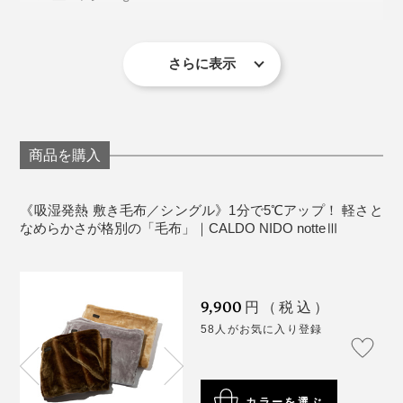
製造国：日本
※ネットに入れて洗濯機洗い。乾燥機は使用不可。
筋金入りの冷え性のスタッフは、真冬は電気毛布の熱も
※四隅にゴムバンド付き
さらに表示
冷ましてしまうほどで、以前は寝付くまでに時間がかか
ったそうですが、『CALDO NIDO notte』の「敷き毛
布」を使い始めて以来、悩みが解消したとか。
しかも、ネットに入れて洗濯機洗いOK。軽いので、手
軽に洗えて、ラクに干せます。何度洗ってもヘタリにく
商品を購入
１シーズン使い倒して、今年で2シーズン目。洗濯機で
く、発熱の性能も変わりません。
何度洗っても、毛足がペタッとすることなく、暖かさも
《吸湿発熱 敷き毛布／シングル》1分で5℃アップ！ 軽さと
そのまま。天然素材の寝具と比べ、軽くて洗濯するのも
なめらかさが格別の「毛布」｜CALDO NIDO notteⅢ
干すのもラクでいいとか。今年は「掛け毛布」を買い足
イタリア発・洗練デザイン
そうかなと言っています。
9,900
円（税込）
58人がお気に入り登録
カラーを選ぶ