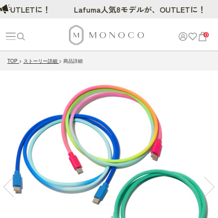
UTLETに！
Lafuma人気8モデルが、OUTLETに！
0
TOP
ストーリー詳細
商品詳細