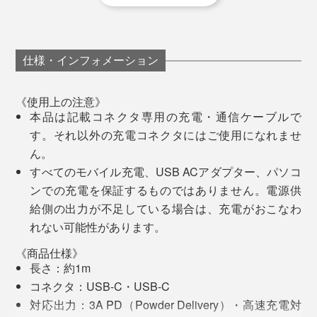
仕様・インフォメーション
《使用上の注意》
本品は記載コネクタ専用の充電・通信ケーブルで
「レインボー」に「ターコイズ」「ブルーグラデーショ
す。それ以外の充電コネクタにはご使用になれませ
ン」……白黒のデジタル機器周辺に明るい挿し色を。す
ん。
ぐに目に飛び込んでくる配色だから、バッグの中でも見
すべてのモバイル充電、USB ACアダプター、パソコ
つけやすく出し入れスムーズです。
ンでの充電を保証するものではありません。電源供
給側の出力が不足している場合は、充電がおこなわ
写真は、「
タイプC to Lightning
」
持っているだけで不思議とワクワクする「虹色」の視覚
れない可能性があります。
本品を使って気づいたのが、デジタル機器を含む身の回
的効果で、デスクまわりも楽しく彩ります。
《商品仕様》
りの小物類がほとんど「黒」だったこと。iPhone、財
長さ：約1m
布、キーケース、イヤホン、ポーチ、名刺入れ、折りた
コネクタ：USB-C・USB-C
たみ傘……おまけにバッグまで！
対応出力：3A PD（Powder Delivery）・高速充電対