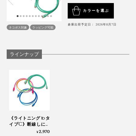
カラーを選ぶ
オフィスでも「自分のケーブル」を迷わず引き当てられ
る。とにかく充電がスムーズで快適です。
倉庫出荷予定日： 2026年8月7日
ネコポス対象
ラッピング可能
ラインナップ
持った瞬間に「丈夫さ」を感じる手触りだから、持ち歩
き用としてもおすすめです。
《ライトニング to タ
イプC》断線しにく
空港のゲートラウンジにある充電器スタンドでも、いろ
く丈夫、ひと目でわ
2,970
¥