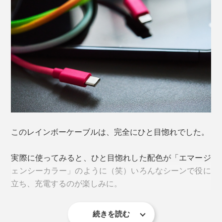
ACアダプタまで辿ったり、コネクタ先端を確認した
り、という経験は誰でもあるはず。
そんな“ケーブル渋滞”の中で、ひと際目を引くのが
『PRSM（プリズーム）』のケーブル。
このレインボーケーブルは、完全にひと目惚れでした。
実際に使ってみると、ひと目惚れした配色が「エマージ
ェンシーカラー」のように（笑）いろんなシーンで役に
立ち、充電するのが楽しみに。
続きを読む