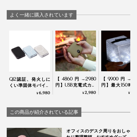
かる存在感の「USB
んな人が純正ケーブルで充電している中、私の“虹色”が
ケーブル」｜PRSM
際立っていて、ちょっと気分が上がりました。
CABLE（プリズーム
よく一緒に購入されています
ケーブル）
【4860円→2980
【9,900円→5,9
Qi2認証、発火しに
円】USB充電式カイ
円】最大150時
くい準固体モバイル
ロ＆モバイルバッテ
点灯、スマホ充
バッテリー
2,980
5,
6,980
出張や旅行先で充電しながらiPhoneやiPadを使用した
¥
¥
¥
リー 「あったか
OK！薄さ2cm
「HeatZero」｜VOVA
い時に嬉しいのが、高速充電に対応しているところ。
POMI ポケットカイ
める超軽量ソー
ロ 9600mAh」｜
充電式ランタン
この商品が紹介されている記事
Coolean
MEGAPUFF
本品の対応出力は、3A PD（Power Delivery）の高速充
電対応。最大60W（20V）送電可能なので、USB PDに
オフィスのデスク周りをおしゃ
対応したデバイスに接続すれば、素早く充電ができま
れに整理整頓。おすすめグッズ