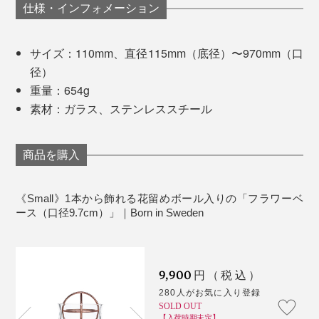
仕様・インフォメーション
サイズ：110mm、直径115mm（底径）〜970mm（口
径）
重量：654g
素材：ガラス、ステンレススチール
商品を購入
機能と造形美が両立したハンドメイドの吹きガラスは、
大量生産されたものと手触りや表情がまるで違います。
《Small》1本から飾れる花留めボール入りの「フラワーベ
ース（口径9.7cm）」｜Born in Sweden
9,900
円（税込）
280人がお気に入り登録
SOLD OUT
【入荷時期未定】