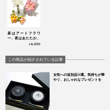
昼はアートフラワ
ー、夜はあたたかな
ムードライトになる
6,050
¥
「フラワーブーケ
LED」｜VIA K
STUDIOヴィアケース
この商品が紹介されている記事
タジオ
女性への送別品14選。気持ちが華
やぐ、おしゃれなプレゼントを