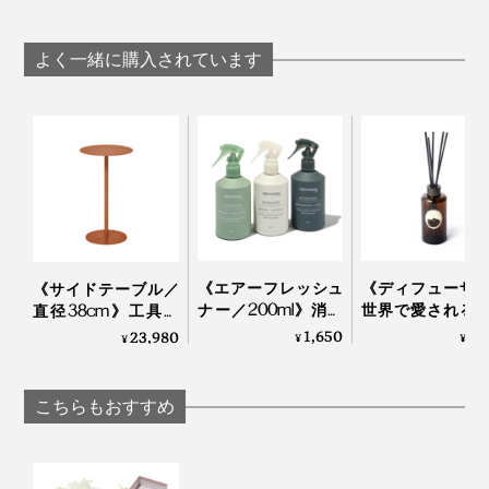
ース（口径
ス（口径18cm）」｜
14.5cm）」｜Born in
Born in Sweden
Sweden
よく一緒に購入されています
《エアーフレッシュ
《ディフューザ
《サイドテーブル／
ナー／200ml》消臭
世界で愛される
直径38cm》工具要
成分配合で気になる
のアロマブラン
らずで組立て・解
1,650
9,
23,980
¥
¥
¥
ニオイを瞬間リセッ
が、「心地よい
体・収納も。モダン
ト、「緑の国」の香
憶」を調香
什器メーカーが作っ
りに包まれる天然ア
KARMAKAMET
たスチールテーブル
こちらもおすすめ
ロマのミストスプレ
｜KIT キット
ー｜GREEN NATION
life