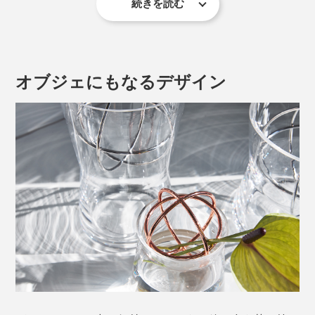
続きを読む
オブジェにもなるデザイン
写真は「
Large
」
花や葉の向き、付き方、茎の動きなど1本1本違う植物の
個性に合わせて、ボールの骨組みに引っ掛けていくだけ
でOK。誰でも簡単にフラワーアレンジメントができま
す。