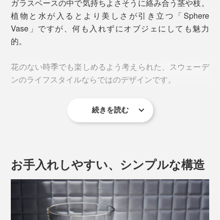
ガラスベースの中で気持ちよさそうに絡み合う茎や枝。
植物と水が入るとより美しさが引き立つ「Sphere
Vase」ですが、何も入れずにオブジェにしても魅力
的。
花のない時季でも楽しめるよう考えられた、スウェーデ
ンのライフスタイルならではのデザインです。
続きを読む
お手入れしやすい、シンプルな構造
「Small」のステンレスボールは、コッパー（銅）カラー
本品は、口径9.7ccmの円柱に、やさしいくびれのある
「Small」。一枝のグリーンや、短い草花をバランスよ
く飾れる絶妙なサイズ感です。