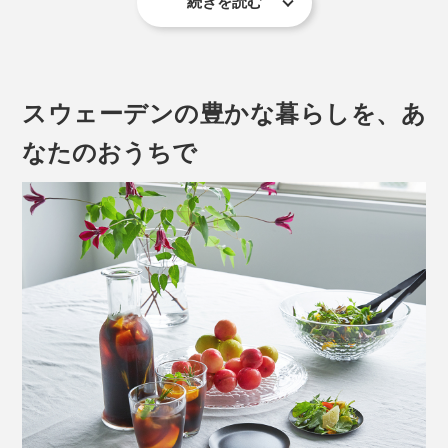
続きを読む
長い冬の間、太陽の光をあまり浴びることのできないス
スウェーデンの豊かな暮らしを、あ
ウェーデンでは、家の中で豊かな時間の過ごすことを大
切にしてきました。北欧の人々にとって、夏は短く、光
なたのおうちで
は貴重なもの。
だからこそ、家の中でも季節を感じ、光を楽しむ知恵が
詰め込まれた北欧のガラス製品は、世界中の人々の心を
掴みます。
写真は「
Large
」
本品は、文字通り“花を留める”役割を果たすワイヤーボ
長くきれいに使い続けることができるデザインも、ひと
ール入りだから、誰でも1本から飾れます。
つのモノを孫の代まで大切に使う北欧らしいものづくり
です。