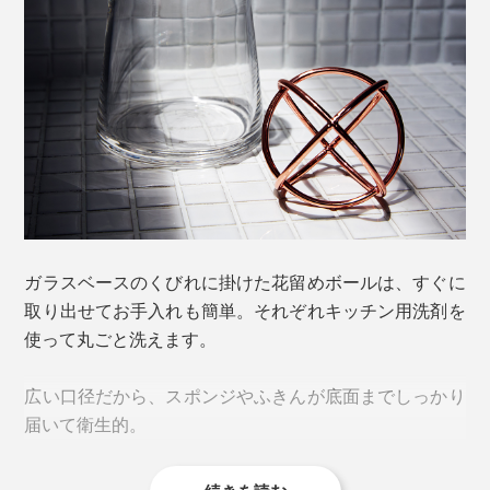
写真左から「
Medium
」、「Small（本品）」、「
Large
」
ガラスが落とした光の影がテーブルにキラキラと浮かぶ
様子も、見ているだけでみずみずしい。
ガラスベースのくびれに掛けた花留めボールは、すぐに
取り出せてお手入れも簡単。それぞれキッチン用洗剤を
写真は「
MIdium
」
使って丸ごと洗えます。
口径が広いフラワーベースは、活ける花の本数が少ない
広い口径だから、スポンジやふきんが底面までしっかり
とサマになりにくく、ちょっとした振動でバランスが崩
届いて衛生的。
れてしまうので、初心者には手が出しづらいサイズ感で
した。