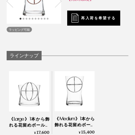
再入荷を希望する
ラッピング可能
ラインナップ
家の中で季節の変化を楽しむ、スウェーデンの豊かな暮
らし。
「Sphere Vase」でつくる花の“自由”なバランスと、お
《Medium》1本から
《Large》1本から飾
うちのなかの四季を楽しんでください。
飾れる花留めボール
れる花留めボール入
入りの「フラワーベ
りの「フラワーベー
15,400
17,600
¥
¥