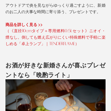
アウトドアで炎を見ながらゆっくり過ごすように、新婚
のお二人の大事な時間に寄り添う、プレゼントです。
商品を詳しく見る >>
（《直径10cmタイプ＋専用燃料0.5Lセット》ニオイ・
煙なし。倒しても燃え広がりにくい特殊燃料で手軽に楽
しめる「卓上ランプ」｜TENDERFLAME）
お酒が好きな新婚さんが喜ぶプレゼ
ントなら「晩酌ライト」