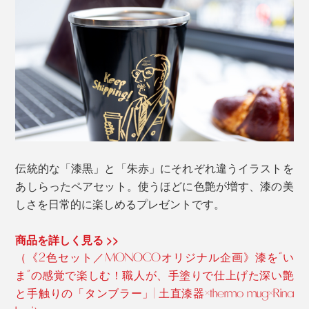
伝統的な「漆黒」と「朱赤」にそれぞれ違うイラストを
あしらったペアセット。使うほどに色艶が増す、漆の美
しさを日常的に楽しめるプレゼントです。
商品を詳しく見る >>
（《2色セット／MONOCOオリジナル企画》漆を“い
ま”の感覚で楽しむ！職人が、手塗りで仕上げた深い艶
と手触りの「タンブラー」| 土直漆器×thermo mug×Rina