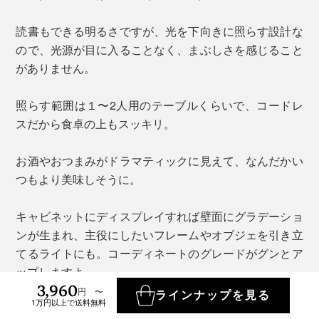
読書もできる明るさですが、光を下向きに照らす設計な
ので、光源が目に入ることなく、まぶしさを感じること
がありません。
照らす範囲は１〜2人用のテーブルくらいで、コードレ
スだから食卓の上もスッキリ。
お酒やおつまみがドラマティックに見えて、なんだかい
つもより美味しそうに。
キャビネットにディスプレイすれば壁面にグラデーショ
ンが生まれ、主役にしたいフレームやオブジェを引き立
てるライトにも。コーディネートのグレードがグンとア
ップしますよ。
3,960
円 〜
ラインナップを見る
1万円以上で送料無料
光量をMAXにすると本が読める明るさになり、ベッドサ