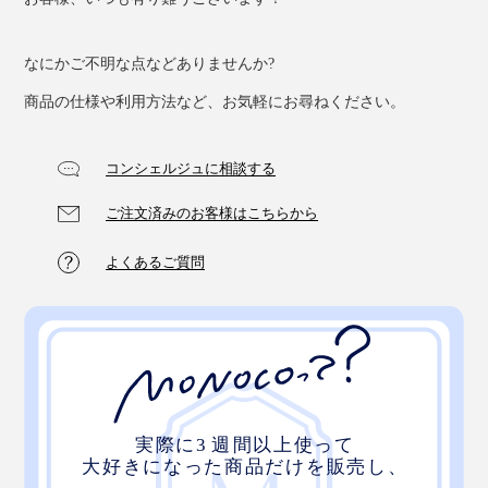
も、電波が出ているのを目で確認することができます。
なにかご不明な点などありませんか?
『WOTT』事業の責任者である岸川さんは、プロサッカ
ー選手の元マネージャー。ケガなどをきっかけに
商品の仕様や利用方法など、お気軽にお尋ねください。
『WOTT』を使い始めるサッカー選手が多く、その縁も
あって、『WOTT』携わることになったそう。
コンシェルジュに相談する
「このところ、知り合いのサッカー選手は故障した順に
ご注文済みのお客様はこちらから
WOTTユーザーになっている印象。海外遠征にも持参し
よくあるご質問
ていると聞いています。
実はこの技術、リカバリーや睡眠に使われるようになっ
たのはここ数年ですが、食品の鮮度キープの技術として
は、すでに11年以上の実績があるんです。
トップアスリートの疲労回復とパフォーマンスUPの拠
り所にもなっている『WOTT』の実力、あなたのボディ
そのほかにも、介護、エイジングケア、楽器、植物な
で体感してください！
ど、幅広い分野で応用される可能性があり、地球全体の