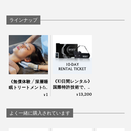
被覆素材：非鉛耐熱ビニル
マットのほか、銀繊維を練り込んだ「グローブ」と、ス
朝まで眠れるようになると、仕事モードにエンジンがか
＜ACアダプター＞
ポット的に使用できる「局所パッド」もセット。顔や
かるのも早いし、ランチ後の眠気もなし。このところの
定格入力：AC100-240V 50/60Hz
ラインナップ
髪、コリや痛みを感じる場所など、気になる部分に集中
調子のよさは、『WOTT』のおかげだと思います。
定格出力：12V/0.8A
的にアプローチすることも可能です。
ケーブル長：1.5m
入力プラグ：平行2ピン
《10日間レンタル》
《無償体験 / 深層睡
国際特許技術で、体
眠トリートメント60
内の水分にアプロー
分》国際特許技術
13,200
1
¥
¥
チする「リカバリー
で、体内の水分にア
＆スリープデバイ
プローチする「リカ
ス」｜WOTT
バリー＆スリープデ
よく一緒に購入されています
バイス」｜WOTT
そして、専用のグローブもすごい。手に着けるとすぐに
12Vと低電圧で、触れてもビリビリせず、熱くもなく、