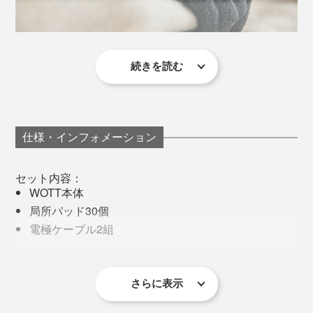
続きを読む
そして水。同じペットボトルの水２本用意し、１本はそ
のまま、もう１本はマットの上に置き電源ON。
結果的に、細胞の代謝がサポートされ、冷え・疲労・む
30分後に飲み比べると、明らかに舌触りが違う。マット
くみ・肌あれなどの改善が期待できるという原理。
仕様・インフォメーション
の上に置いておいた方が、なめらかで丸みを感じる。
温めやマッサージとはまったく異なる、革新的なアプロ
セット内容：
ーチです。
WOTT本体
局所パッド30個
電極ケーブル2組
ACアダプター
WOTT専用キャリーケース
電波探知機
さらに表示
マットは丸めてケースに収納し、どこにでも持ち運べる
WOTT専用グローブ1組
サイズ。モバイルバッテリーにも適応し、同時にスマホ