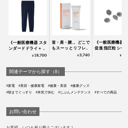
温かくなって、顔をしばらく包むようにすると保湿パッ
刺激はほぼゼロ。身体への安全性も確認されており、赤
クをしたあとのようなしっとり感。
ちゃんから高齢者まで誰でも使用可能。睡眠専門病院
や、神経内科クリニックなどの医療機関にも導入されて
水分を細かくする電波は、ローションや美容液にも同様
います。
に作用するので、肌への浸透力も高まるとことが期待で
きます。
首・肩・腰…、どこで
《一般医療機器 血行
《一般医療機器 スタ
もスーッとリフレッ
促進 指圧粒 シー
ンダードドライ＋ ジ
シュする「バイタラ
シート付》貼る
ョガーパンツ》サラ
3,740
9,
18,700
¥
¥
¥
イズゲル」｜VENEX
でコリをほぐ
サラの肌触り、疲
「Tera Heal」｜
れ・コリを改善する
技研
「リカバリーウエ
関連テーマから探す（8）
ア」｜VENEX
#家電
#美容・健康家電
#健康・美容
#健康グッズ
#朝までぐっすり
#本気で休む
#じぶんメンテナンス
#すべての商品
お問い合わせ
同梱の「電波探知機」は、作動の確認用。刺激がなくて
お客様、いつも有り難うございます！