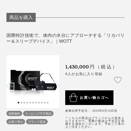
ケース
を使っても大丈夫。旅行や出張中の体調キープにも役立
ちます。
＜本体＞
商品を購入
サイズ（コネクトを除く）：90×30×140mm
出力周波数：50kHz ±5kHz
国際特許技術で、体内の水分にアプローチする「リカバリ
入力電流：500mA
ー＆スリープデバイス」｜WOTT
水の形は見えないけれど、確かに変わっている。がぜん
消費電力：3W以下
期待が高まって、いざ自宅のベッドで使ってみると、夜
使用温度範囲：－10℃～＋60℃
中に目が覚めなくなった！
重量：220g
1,430,000
円（税込）
防水仕様：IP67（ケーブル接続状態）
普段は、夜中に1、２度目が覚めてしまうのですが、5日
4人がお気に入り登録
＜電極マット＞
目くらいから朝まで眠れるようになったのです。
サイズ：600×400mm
重量：800g
夜中に目覚めるきっかけは、たいてい体のどこかに冷え
お買い物カゴへ
材質：TPU素材（ゴム製軟膏樹脂）
を感じることなのですが、『WOTT』を使うと、足先ま
でなんとなく温かい。『WOTT』そのものは熱を発しな
倉庫出荷予定日： 2026年8月10日頃
＜電極ケーブル＞
送料無料
ラッピング不可商品
いのに、湯たんぽを入れるのを忘れても気にならないく
耐熱温度：105℃
＊こちらの商品はブランドからの直送と
なりますので、実際の配送は予定日を前
お取り寄せ
ブランド直送
後する場合がございます。予めご了承の
らいです。
ケーブル長：1.5m
上ご注文ください。