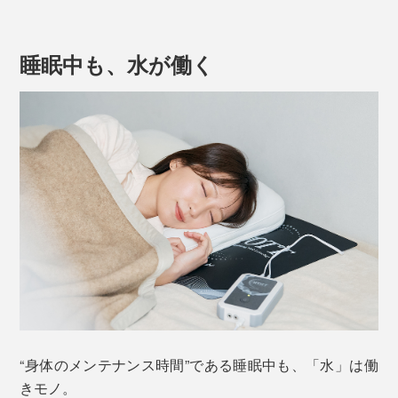
たのが、『WOTT＝WATER OPTIMIZING TOTAL
TECHNOLOGY（水最適化の総合技術）』。
睡眠中も、水が働く
人間の身体は、血液の約80％、リンパ液の約95％、筋
肉の約70％が水分であることに注目。
“身体のメンテナンス時間”である睡眠中も、「水」は働
きモノ。