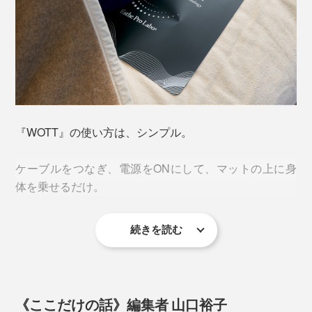
音が出ます
『WOTT』の使い方は、シンプル。
ケーブルをつなぎ、電源をONにして、マットの上に身
2016年10月30日撮影。国立研究開発法人産業技術総合研究所・東海大学、株式会
体を乗せるだけ。
社エバートロンとの共同研究として、学会発表されたもの
『WOTT』は、使い始めて3、4日で体調の変化に気づく
人が多いそうで、その実感はさまざま。
『WOTT』の電源を入れると、マットからこの電波が放
続きを読む
出し、体内の水分に作用。
夜中に目が覚める回数が減った
朝目覚めた時に身体が軽く感じた
サラサラになった水分が体内を巡り、ゴースト化した毛
肌がしっとりして、メイクのノリがよくなった
細血管を目覚めさせ、細胞内に溜まった水分（むくみ）
《ここだけの話》編集者 山口裕子
むくみが気にならなくなった
のデリバリーをスムーズに。