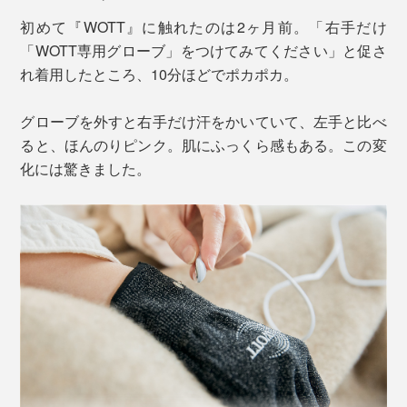
回復のスピードが上がった気がする
初めて『WOTT』に触れたのは2ヶ月前。「右手だけ
正直、よくわからない
「WOTT専用グローブ」をつけてみてください」と促さ
れ着用したところ、10分ほどでポカポカ。
※効果の感じ方には個人差があります。
グローブを外すと右手だけ汗をかいていて、左手と比べ
スポーツ業界で評判が広がり、プロ野球選手の前田健太
ると、ほんのりピンク。肌にふっくら感もある。この変
選手、キックボクシングの武尊選手をはじめ、多くのプ
化には驚きました。
ロアスリートが『WOTT』を導入。日々のコンディショ
12V 50kHzの微弱電波を、マットの周囲約24cmに放
ンを支えています。
出。布を透過するので、枕の下に敷いたり、マットの上
にタオルなどをかけてもOK。
使う時間や場所にも制限がありません。睡眠時だけでな
く、ワークチェアやソファ、足元やストレッチ時、飛行
機のシートにも。