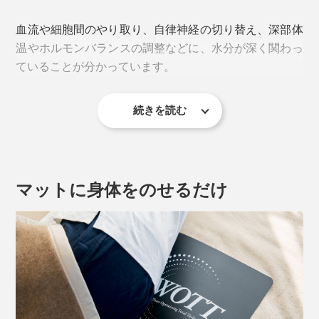
体内の水分が流れやすくなれば、身体がおのずと整うは
ずという仮説が出発点でした。
血流や細胞間のやり取り、自律神経の切り替え、深部体
温やホルモンバランスの調整などに、水分が深く関わっ
以来46年間に渡り、60以上の大学や研究機関で研究し
ていることが分かっています。
続け、ようやく辿り着いたのが、12V 50kHzという電
波。
続きを読む
水分が足りない、または偏っている状態では、「眠りが
水滴を約１億8000万分の１に極小化し
、極小化し
（※1）
浅い」「夜中に目が覚める」という睡眠トラブルが起き
た水分が連珠結合する技術
として、国際特許を取得
（※2）
やすく、体内の水分バランスと睡眠の質は、切っても切
しています。
り離せない関係。
マットに身体をのせるだけ
※1 国際特許 第7296682号
※2 国際特許 第7269614号
『WOTT』なら、水分を巡りやすい形に整えて、睡眠を
サポート。細胞がリフレッシュし、すっきりとした目覚
下の映像は、この電波振動によって水が極小化し、整列
めにつながります。
する様子を撮影した、世界初の動画。左側の水滴から、
霧のような水分子が吹き出し、一列につながるのが分か
ります。