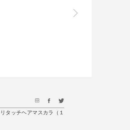
食料品
旅行・遊び
すべて
すべて
最後のひと口までキンキン
ドリンク
旅行
フード
アウトドア
旅行遊び／その他
のリタッチヘアマスカラ（１