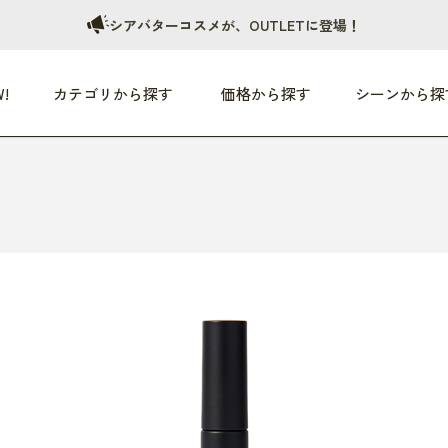
シアバターコスメが、OUTLETに登場！
!
カテゴリから探す
価格から探す
シーンから探
つめた〜い夏、どうぞ！
HEALTHY
家電
HOME
ファッション
- 3,000円
3,000円 - 5,000円
5,000円 - 10,000円
OP10
すべて
すべて
すべて
すべて
す
朝までぐっすり
リビング家電
居心地のいい空間
服
ひ
商品 (新着順)
本気で休む
キッチン家電
家事ルンルン
バッグ
ほ
覧
いつも清潔
美容・健康家電
食いしん坊クラブ
靴・靴下
や
じぶんメンテナンス
オーディオ家電
料理と団らん
レイングッズ
仕
め割引
おうちエクササイズ
ファッション／小物
レット
の他