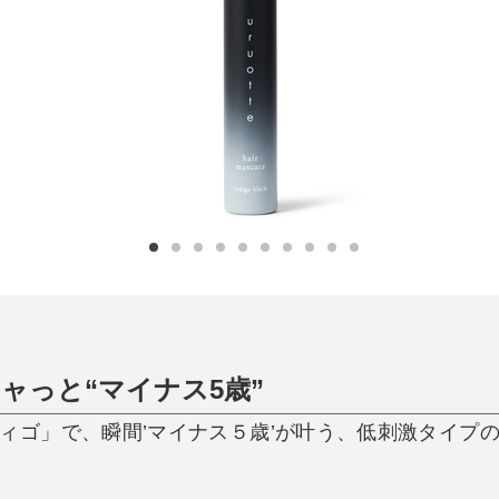
日用品
健康・美容
すべて
すべて
ひんやり今治タオル、生き返る〜
掃除・洗濯
肌・髪ケア
タオル
バスグッズ
スリッパ
ひんやりグッズ
防災用品
あったかグッズ
水筒
健康グッズ
日用品／その他
オーラルケア
ャっと“マイナス5歳”
ィゴ」で、瞬間’マイナス５歳’が叶う、低刺激タイプ