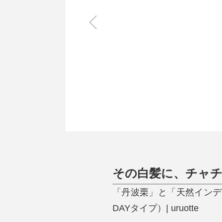
キッチン
すべて
調理家電
調理器具
食器
タオル・ふきん
キッチン雑貨
その白髪に、チャチ
「丹波栗」と「天然インデ
DAYタイプ）| uruotte