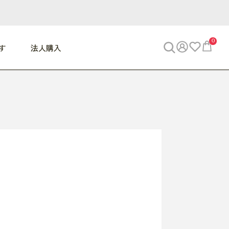
0
す
法人購入
WORK
ビジネス
ENJOY
寝具
10,000円 - 30,000円
30,000円以上
べて
すべて
すべて
すべて
らめきデスク
PC・スマホ関連
お出かけスパイス
敷き寝具
っと一息ふぅ
椅子・クッション
思い出トラベル
掛け寝具
っぱり清潔感
収納
外で過ごすって最高
パジャマ
事へGO
ビジネス／小物
好き・・にどっぷり
枕・小物