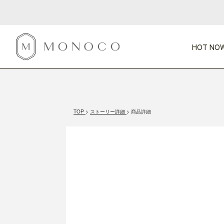
HOT NOW
新商品
CATEGORY
PRICE
SCENE
HOT NOW!
GIFTS
インテリア
1,000円未満
1,000円 
TOP
ストーリー詳細
商品詳細
今週のT
カテゴリから探す
価格から探す
シーンから探す
すべて
すべて
特別な贈りもの
家具
すべての
会話が弾む
収納
特集一
気のきく手土産
照明
毎日使ってね
インテリア雑貨
おまと
ベランダ・庭
アウト
インテリア／そ