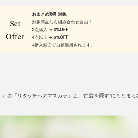
おまとめ割引対象
Set
対象商品
なら組み合わせ自由！
2点購入 ➔
3%OFF
Offer
4点以上 ➔
6%OFF
※購入画面で自動適用されます。
オッテ）』の「リタッチヘアマスカラ」は、“白髪を隠す”にとどま