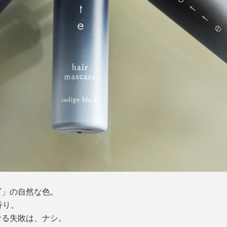
ゴ」の自然な色。
香り。
なる失敗は、ナシ。