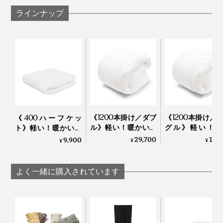
ロフト』は、汗や湿気に強い。
ラインナップ
せっかくの羽毛布団でも、長年使い続けていたり、干せ
だから、重ねれば重ねるほど、ますますあったか！
ない環境だったりするなら、『プリマロフト』のほう
が、軽い寝心地のまま、使い続けられます」
とのことでした。
手軽に洗えるところも◎。寝汗や咳、くしゃみの飛沫で
《1200本掛け／ダブ
《1200本掛け／
《400ハーフケッ
汚れた『プリマロフト』を、洗濯機で丸洗いしました
ル》軽い！暖かい！
グル》軽い！暖
ト》軽い！暖かい！
プロ向け防寒着から
い！プロ向け防
プロ向け防寒着から
29,700
19,
が、元のふっくらした仕上がりに。
9,900
¥
¥
¥
生まれた「人工羽毛
から生まれた「
生まれた「人工羽毛
布団」｜プリマロフ
羽毛布団」｜プ
布団」｜プリマロフ
キルト内の『プリマロフト』の中わたがヘタったり、偏
ト
ロフト
ト
よく一緒に購入されています
ったりもなく、安心して洗えました。これはいい！
重ねた『プリマロフト』の間に入って、シュラフ（寝袋）のようにも使える
人工羽毛の布団は、初めてでしたが、“洗えるダウン”級
のよさ、すっかり気に入ってしまいました。