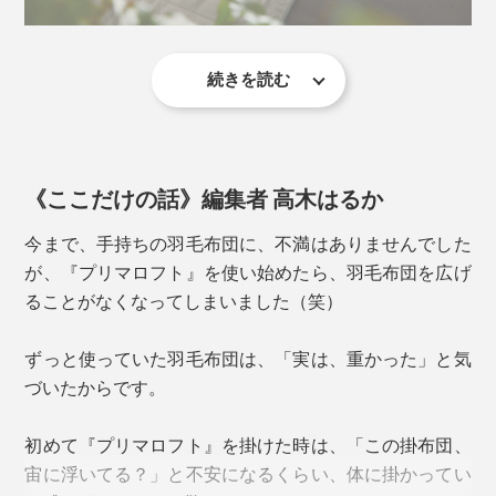
例えば、本品「800 合掛け」と、「400肌掛け」を組み
合せれば、真冬に重宝するボリュームの羽毛布団代わり
になります。
続きを読む
その発想から、寝具メーカーのディーブレスが、掛布団
写真は、プリマロフト800合掛け
の『プリマロフト』シリーズを開発しました。すでに、
400肌掛け」や、足元に「400ハーフケット」を組み合
10年近く売れ続けているロングセラーになっています。
せると、布団を重ねたあいだにも、空気層ができるの
《ここだけの話》編集者 高木はるか
で、保温力が高まって、ますます暖かく。
フンワリ軽いのに暖かくて、まるで、一晩中“春の陽
気”に包まれているような、身軽な寝心地……重い綿布
今まで、手持ちの羽毛布団に、不満はありませんでした
団や毛布、洗えない羽毛布団が扱いにくくなってきた人
が、『プリマロフト』を使い始めたら、羽毛布団を広げ
に、おすすめします。
ることがなくなってしまいました（笑）
ずっと使っていた羽毛布団は、「実は、重かった」と気
づいたからです。
写真は、プリマロフト400肌掛けと800合掛けを重ねて
初めて『プリマロフト』を掛けた時は、「この掛布団、
宙に浮いてる？」と不安になるくらい、体に掛かってい