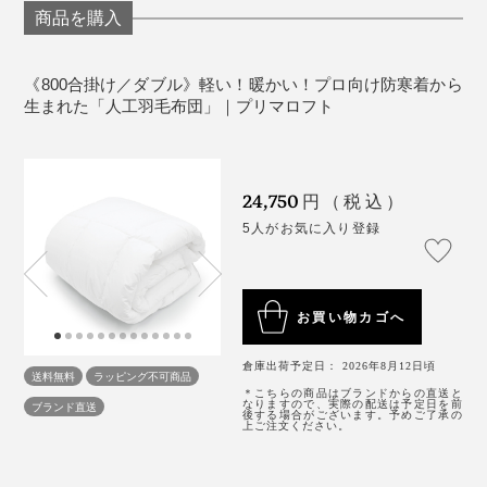
上の洗濯機なら洗えます。ドラム型や洗濯機メーカーによって異なるの
商品を購入
で、お手持ちの洗濯機の取扱説明書で、ご確認をお願いします。
実は、『プリマロフト』の掛布団を試しているあいだ
に、ひさしぶりに風邪をひいて、37～38℃の熱が5日ほ
ど続いて、ほとんど寝て過ごすハメになってしまったの
《800合掛け／ダブル》軽い！暖かい！プロ向け防寒着から
生まれた「人工羽毛布団」｜プリマロフト
ですが、そのおかげで、『プリマロフト』のすごさを痛
感したことが。
つまり、2枚合せ、3枚合せにすると、縫い目が重ならな
い「パーソナルキルト」構造だから、縫い目から、熱が
ずっと寝っぱなし、布団を敷きっぱなしだったので、汗
24,750
円（税込）
逃げにくい構造になっているのです。
を吸ったのでしょう。
5人がお気に入り登録
1週間後に畳んだベッドマットレスや枕は、なんだかジ
メッとして重かったのですが、『プリマロフト』は、干
お買い物カゴへ
したてのように、フンワリ軽いままでした！
倉庫出荷予定日： 2026年8月12日頃
送料無料
ラッピング不可商品
メーカーであるディーブレスの担当者によると、
＊こちらの商品はブランドからの直送と
なりますので、実際の配送は予定日を前
ブランド直送
後する場合がございます。予めご了承の
上ご注文ください。
「本物の最上級ダウンとくらべてしまうと、『プリマロ
フト』のほうが、やはり重さはあります。でも『プリマ