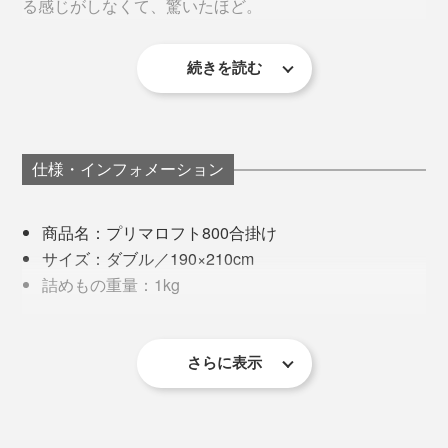
る感じがしなくて、驚いたほど。
続きを読む
暖かさの工夫は、キルトの構造にもあります。
でも、すぐに気づきました。肩のまわり、背中や腰、足
先まで、全身がフンワリ暖かい空気に包まれてい
一般的に、キルトの縫い目には、中わたが入れられない
る……！
羽毛のように潰れる心配がないから、圧縮梱包でお届け。来客用や災害時の備蓄
用としてもおすすめ
ので、どうしても薄くなって、熱が逃げやすい場所でし
仕様・インフォメーション
た。
掛布団の重みは感じないのに、体の周りに、“あったか
空間”ができている、不思議な感覚でした。
商品名：プリマロフト800合掛け
『プリマロフト』シリーズのキルトパターンは、「400
サイズ：ダブル／190×210cm
肌掛け」「800合掛け」「1200本掛け」それぞれサイズ
しかも、掛布団カバーを使わない、タオルケットも使わ
詰めもの重量：1kg
が違います。
ないで、文字どおり、『プリマロフト』1枚で寝ました
素材：
が、これが、気持ちいい。
［側生地］ポリエステル80%・レーヨン20%
［詰めもの］ポリエステル（プリマロフト®）100%
さらに表示
見た目は真っ白でヒヤッとしそうに見えますが、いざ入
ると、柔らかい生地が肌になじんでくれる。朝、目覚め
※『プリマロフト』側生地の傷み・劣化が気になる場合は、お手持ちの掛布
団カバーを掛けてお使いください。
るまで、ぬくぬく気持ちいい寝心地が続きました。
※お手入れは、洗濯ネットを使って、40℃以下の弱流水で洗濯機洗い。ド
ライクリーニングも可。ただし、タンブラー乾燥はできません。
※お手入れできる洗濯機の容量の目安は、ダブルサイズ1枚で、容量10kg以