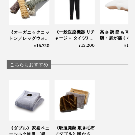
『プリマロフト』シリーズの側生地は、柔らかさバツグ
ンの「モダール」入り高密度生地。
吸放湿性に優れていて、蒸れにくく、快適な使い心地。
《一般医療機器 リチ
高さ調節も可能
《オーガニックコッ
肌に触れると気持ちいいので、布団カバーなしで、その
ャージ＋ タイツ》寝
腕・肩が痛くな
トン／レッグウォー
まま掛けるのもおすすめです。
てる間に血行促進、
くい「横向き寝 
マー》11種の天然鉱物
13,200
13,
16,720
¥
¥
¥
疲れ・コリを改善す
枕」｜YOKONE
の力で、ふくらはぎ
る「リカバリーウエ
Premium
ホッカホカ。一晩中
ア」｜VENEX
着けてもラクな「レ
こちらもおすすめ
ッグウォーマー」|
IONDOCTOR
《吸湿発熱 敷き毛布
《ダブル》家蚕ペニ
／ダブル》暖かさは
ーシルク使用、“起毛