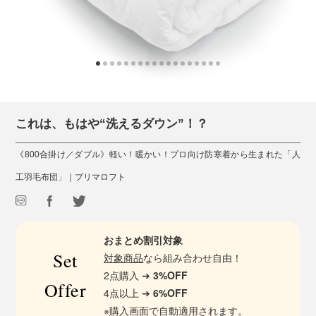
これは、もはや“洗えるダウン”！？
《800合掛け／ダブル》軽い！暖かい！プロ向け防寒着から生まれた「人
工羽毛布団」｜プリマロフト
おまとめ割引対象
Set
対象商品
なら組み合わせ自由！
2点購入 ➔
3%OFF
Offer
4点以上 ➔
6%OFF
※購入画面で自動適用されます。