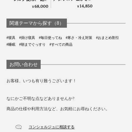
側生地は、なめらかなモダール入り高密度生地。ホコリが出づらく、ダニが侵入
もう当たり前、軽さ
の匠”が磨き上げる、
14,850
68,000
¥
¥
しにくい
となめらかさが格別
傑作寝具｜Silk Aura
の「毛布」｜CALDO
汚れたり、汗をかいたら、布団をそのままネットに入れ
NIDO notteⅢ
関連テーマから探す（8）
て、洗濯機で丸洗いOK。
#寝具
#掛け寝具
#毎日使ってね
#寒さ・冷え対策
#おまとめ割引
汗っかきの人や、小さいお子さん、羽毛臭（動物臭）や
#睡眠
#朝までぐっすり
#すべての商品
ホコリ、ダニアレルギーが気になる人も使いやすい掛布
団です。
お問い合わせ
お客様、いつも有り難うございます！
なにかご不明な点などありませんか?
商品の仕様や利用方法など、お気軽にお尋ねください。
コンシェルジュに相談する