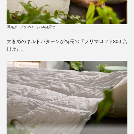
3種の太さのポリエステルを配合してつくる「プリマロフト」
大きめのキルトパターンでホンワカ暖かい「プリマロフト800 合掛け布団」
しかも、羽毛と違って、水分を吸ってもヘタりにくい特
布団には、着脱用のスナップボタンが6ヵ所ついている
長から、アメリカ陸軍や海軍、登山家といった、プロ向
ので、ほかの『プリマロフト』シリーズと組み合せれ
写真は、プリマロフト800合掛け
けの防寒着に採用されてきました。
ば、2枚合せ、3枚合せに。
大きめのキルトパターンが特長の『プリマロフト800 合
軽くて暖かいのに、水に強い『プリマロフト』の特長
掛け』。
は、実は、冬の寝具にピッタリ――。