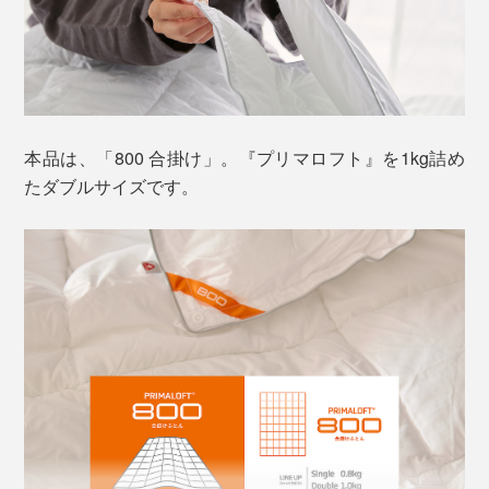
写真は、プリマロフト800合掛け
『プリマロフト』は、いわゆる人工羽毛。“洗えるダウ
ン”を目指して、アメリカで開発された、超微細なポリ
エステル繊維です。
本品は、「800 合掛け」。『プリマロフト』を1kg詰め
たダブルサイズです。
羽毛の構造に注目して、3種類の太さの繊維を組み合せ