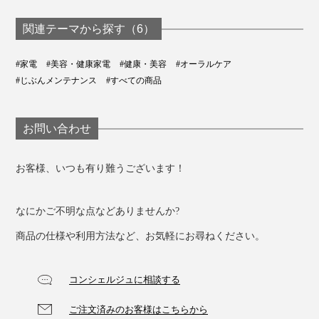
初、刺激・振動なし
の「電子歯ブラシ」
関連テーマから探す（6）
｜PLAQLES プラクレ
ス
#家電
#美容・健康家電
#健康・美容
#オーラルケア
#じぶんメンテナンス
#すべての商品
お問い合わせ
お客様、いつも有り難うございます！
なにかご不明な点などありませんか?
商品の仕様や利用方法など、お気軽にお尋ねください。
コンシェルジュに相談する
ご注文済みのお客様はこちらから