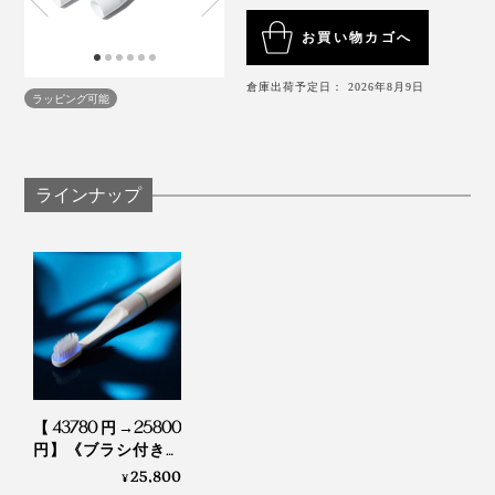
お買い物カゴへ
倉庫出荷予定日： 2026年8月9日
ラッピング可能
ラインナップ
【43780円→25800
円】《ブラシ付き本
体＋替えブラシヘッ
25,800
¥
ド2本セット》世界