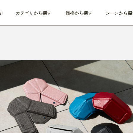
!
カテゴリから探す
価格から探す
シーンから探
つめた〜い夏、どうぞ！
HEALTHY
家電
HOME
ファッション
- 3,000円
3,000円 - 5,000円
5,000円 - 10,000円
OP10
すべて
すべて
すべて
すべて
す
朝までぐっすり
リビング家電
居心地のいい空間
服
ひ
商品 (新着順)
本気で休む
キッチン家電
家事ルンルン
バッグ
ほ
覧
いつも清潔
美容・健康家電
食いしん坊クラブ
靴・靴下
や
じぶんメンテナンス
オーディオ家電
料理と団らん
レイングッズ
仕
め割引
おうちエクササイズ
ファッション／小物
レット
の他
日用品
健康・美容
すべて
すべて