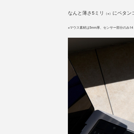
なんと薄さ5ミリ
にペタン
（※）
※マウス素材は5mm厚、センサー部分のみ14