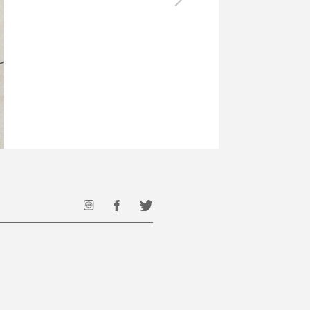
最後のひと口までキンキン
ドリンク
旅行
フード
アウトドア
旅行遊び／その他