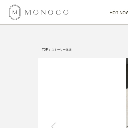
HOT NOW
新商品
CATEGORY
PRICE
SCENE
HOT NOW!
GIFTS
インテリア
1,000円未満
1,000円 
TOP
ストーリー詳細
今週のT
カテゴリから探す
価格から探す
シーンから探す
すべて
すべて
特別な贈りもの
家具
すべての
会話が弾む
収納
特集一
気のきく手土産
照明
毎日使ってね
インテリア雑貨
おまと
ベランダ・庭
アウト
インテリア／そ
キッチン
すべて