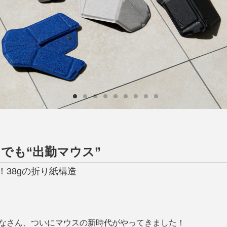
ひんやり今治タオル、生き返る〜
掃除・洗濯
肌・髪ケア
タオル
バスグッズ
スリッパ
ひんやりグッズ
防災用品
あったかグッズ
水筒
健康グッズ
日用品／その他
オーラルケア
でも“出勤マウス”
38gの折り紙構造
みなさん、ついにマウスの新時代がやってきました！