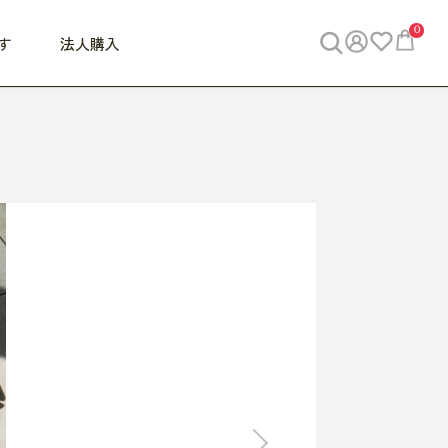
0
す
法人購入
WORK
ビジネス
ENJOY
寝具
10,000円 - 30,000円
30,000円以上
べて
すべて
すべて
すべて
らめきデスク
PC・スマホ関連
お出かけスパイス
敷き寝具
っと一息ふぅ
椅子・クッション
思い出トラベル
掛け寝具
っぱり清潔感
収納
外で過ごすって最高
パジャマ
事へGO
ビジネス／小物
好き・・にどっぷり
枕・小物
食料品
旅行・遊び
すべて
すべて