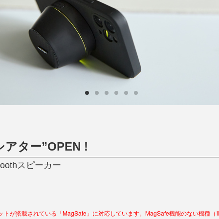
ひんやり今治タオル、生き返る〜
掃除・洗濯
肌・髪ケア
タオル
バスグッズ
スリッパ
ひんやりグッズ
防災用品
あったかグッズ
水筒
健康グッズ
日用品／その他
オーラルケア
ター”OPEN !
oothスピーカー
ネットが搭載されている「MagSafe」に対応しています。MagSafe機能のない機種（