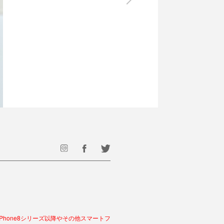
最後のひと口までキンキン
ドリンク
旅行
フード
アウトドア
旅行遊び／その他
iPhone8シリーズ以降やその他スマートフ