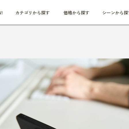
!
カテゴリから探す
価格から探す
シーンから探
つめた〜い夏、どうぞ！
HEALTHY
家電
HOME
ファッション
- 3,000円
3,000円 - 5,000円
5,000円 - 10,000円
OP10
すべて
すべて
すべて
すべて
す
朝までぐっすり
リビング家電
居心地のいい空間
服
ひ
商品 (新着順)
本気で休む
キッチン家電
家事ルンルン
バッグ
ほ
覧
いつも清潔
美容・健康家電
食いしん坊クラブ
靴・靴下
や
じぶんメンテナンス
オーディオ家電
料理と団らん
レイングッズ
仕
め割引
おうちエクササイズ
ファッション／小物
レット
の他
日用品
健康・美容
すべて
すべて