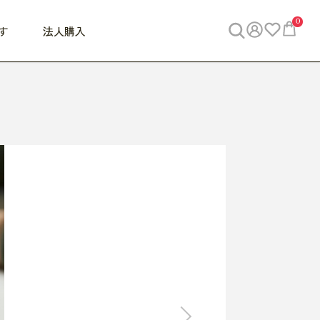
0
す
法人購入
WORK
ビジネス
ENJOY
寝具
10,000円 - 30,000円
30,000円以上
べて
すべて
すべて
すべて
らめきデスク
PC・スマホ関連
お出かけスパイス
敷き寝具
っと一息ふぅ
椅子・クッション
思い出トラベル
掛け寝具
っぱり清潔感
収納
外で過ごすって最高
パジャマ
事へGO
ビジネス／小物
好き・・にどっぷり
枕・小物
食料品
旅行・遊び
すべて
すべて