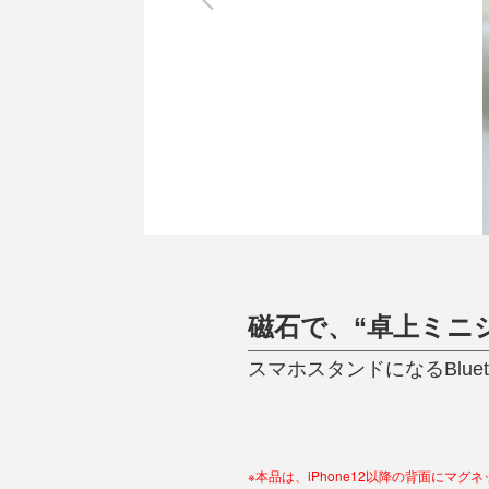
調理家電
調理器具
食器
タオル・ふきん
キッチン雑貨
磁石で、“卓上ミニシア
スマホスタンドになるBluet
※本品は、iPhone12以降の背面にマグ