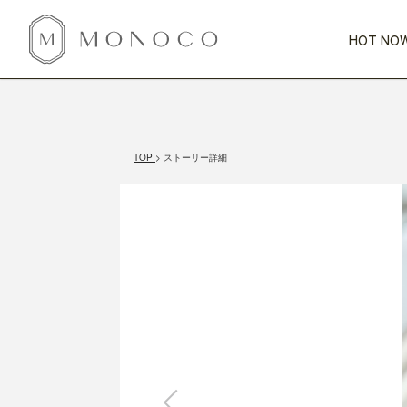
HOT NOW
新商品
CATEGORY
PRICE
SCENE
HOT NOW!
GIFTS
インテリア
1,000円未満
1,000円 
TOP
ストーリー詳細
今週のT
カテゴリから探す
価格から探す
シーンから探す
すべて
すべて
特別な贈りもの
家具
すべての
会話が弾む
収納
特集一
気のきく手土産
照明
毎日使ってね
インテリア雑貨
おまと
ベランダ・庭
アウト
インテリア／そ
キッチン
すべて