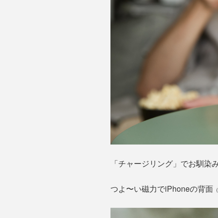
「チャージリング」でお馴染みの
つよ〜い磁力でiPhoneの背面
（