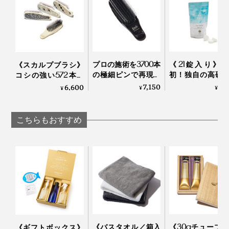
『MANGETSU（満月）』『SINGETSU（新月）』を使
ーベル 満月・新月
ーベル 満月・新月
SINGETSU
えば使うほど、髪と肌にいいだけでなく、時短やコスト
削減、水や環境への配慮も叶います。
プロの施術を3700本
《21錠入り》
《スカルプブラシ》
の極細ピンで再現す
初！独自の高硬
コシの強い572本の
る「トリートメント
イクロカプセル
ピンが、皮脂汚れを
7,150
1,
6,600
¥
¥
¥
ブラシ」｜EMIT
が生んだ“重炭
かき出す｜572
湯”のタブレット
剤｜薬用Hot Bubb
こちらもおすすめ
PRO
《バスタオル／箱入
《30gチューブ×
《ギフトボックス》