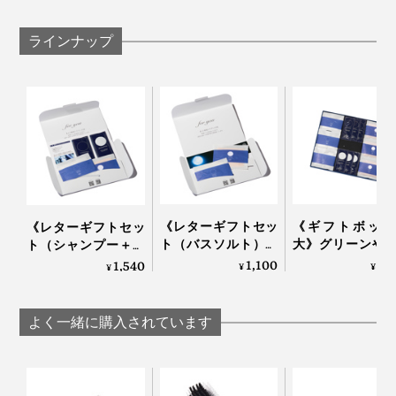
特長1
ラインナップ
髪や肌が持つバリア機能を守りながら、汚れを落と
すアミノ系洗浄成分
特長2
世界85ヵ国でオーガニック認証の実績がある「エコ
サート認証」を取得した、12種の植物成分
特長3
99％以上の生分解性がある、環境に配慮した成分
特長4
《レターギフトセッ
《ギフトボック
《レターギフトセッ
シリコンなどの合成ポリマー、パラベンやフェノキ
ト（バスソルト）》
大》グリーンや
ト（シャンプー＋バ
グリーンや果実の“自
の“自然の香り”
シエタノールは使わない
スソルト）》グリー
1,100
4,
1,540
¥
¥
¥
然の香り”でリフレッ
フレッシュ！髪
ンや果実の“自然の香
特長5
シュ！髪・顔・体が
顔・体がしっと
り”でリフレッシュ！
遺伝子組み換えされた素材は使わない
しっとり潤う「バス
う「全身シャン
髪・顔・体がしっと
よく一緒に購入されています
ソルトセット」｜
＆バスソルトセ
り潤う「全身シャン
JamLabel
ト」｜JamLab
プー＆バスソルトセ
私たちの髪・肌へのストレスはもちろん、自然環境への
MANGETSU・
MANGETS
ット」｜JamLabel
ストレスも徹底的に抑えた逸品です。
SINGETSU ジャムレ
SINGETSU ジャ
MANGETSU・