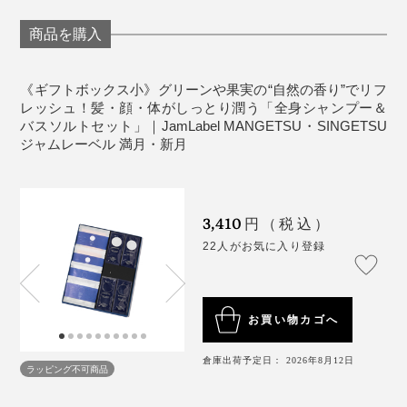
商品を購入
《ギフトボックス小》グリーンや果実の“自然の香り”でリフ
レッシュ！髪・顔・体がしっとり潤う「全身シャンプー＆
バスソルトセット」｜JamLabel MANGETSU・SINGETSU
ジャムレーベル 満月・新月
忙しいあの人に、ハーブ香る入浴で、脳のリフレッシュ
3,410
円（税込）
体験を贈りましょう。
22人がお気に入り登録
こだわりの「泡」は、泡立ちがよくて、モチモチの感
触。汚れをしっかり浮かしながら、洗い上がりの肌はし
っとり。髪もスルリとまとまる――。
お買い物カゴへ
1回で、ここまで心地よい全身洗いができる
倉庫出荷予定日： 2026年8月12日
『MANGETSU（満月）』『SINGETSU（新月）』の成
ラッピング不可商品
分は、