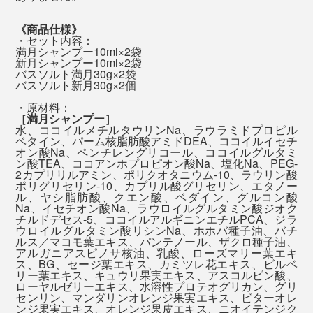
した後は、香りはほとんど消えています。
ふっと湧いて出てくる感覚をつかめたからです。
自然の香りをかぐと、私たちが山や森で感じた癒しの体
《商品仕様》
験とつながって、心地よさを呼び覚ましてくれるそう。
・セット内容：
「泡パック」した髪は、しっとりまとまって、指どおり
満月シャンプー10ml×2袋
心地よい脳のシャワー体験、忙しいあの人に、ぜひ贈っ
新月シャンプー10ml×2袋
なめらか。髪を乾かした後も、しっとり感が続いて、ヘ
てください。
バスソルト満月30g×2袋
アオイルでケアしたようにまとまります。
バスソルト新月30g×2個
・原材料：
［満月シャンプー］
湯上り後の顔も体も、しっとり。タオルで拭いた後も、
水、ココイルメチルタウリンNa、ラウラミドプロピル
肌がつっぱる感じは、まずありません。
ベタイン、パーム核脂肪酸アミドDEA、ココイルイセチ
オン酸Na、ペンチレングリコール、ココイルグルタミ
バスソルトと全身シャンプーの使い方を説明したご案内カード入り
ン酸TEA、ココアンホプロピオン酸Na、塩化Na、PEG-
2カプリリルアミン、ポリクオタニウム-10、ラウリン酸
ポリグリセリン-10、カプリル酸グリセリン、エタノー
発汗作用や、角質を柔らかくして汚れを落としやすくす
ル、ヤシ脂肪酸、クエン酸、ベダイン、グルコン酸
Na、イセチオン酸Na、ラウロイルグルタミン酸ジオク
るといった高い温浴効果で、全身ホカホカ、肌しっと
チルドデセス-5、ココイルアルギニンエチルPCA、ジラ
り。
ウロイルグルタミン酸リシンNa、ホホバ種子油、バチ
ルス／マコモ葉エキス、パンテノール、ザクロ種子油、
アルガニアスピノサ核油、乳酸、ローズマリー葉エキ
ス、BG、セージ葉エキス、カミツレ花エキス、ビルベ
リー葉エキス、キュウリ果実エキス、アスコルビン酸、
ローヤルゼリーエキス、水溶性プロテオグリカン、グリ
センリン、マンダリンオレンジ果実エキス、ビターオレ
ンジ果実エキス、オレンジ果皮エキス、ニオイテンジク