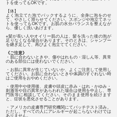
ック」するのがオススメ（2分以上）。その間に、残り
て、いい気持ち。
『SINGETSU（新月）』は、新しい始まり、リフレッシ
トを使ってもOKです。
の泡で顔〜体と、泡を上から下へ流していくイメージで
ュをイメージした香り。
【体】
洗ってください。
湯船に入れると、香りも溶けていって、ほとんど感じな
よく泡立てた泡でパックするように、全身に泡をのせ
て、やさしく滑らせてください。スポンジや泡立てネッ
くなりますが、ミネラル豊富なお湯のおかげでしょう、
爽やかなレモンやペパーミント、樹木を思わせるジュニ
トを使ってもOKです。お肌の水分バランスを整えなが
ら、優しく洗いあげます。
ぬるめのお湯でも、体がよく温まります。
パーを中心に、こちらも天然オイルをブレンドしていま
※髪が長い人やオイリー肌の人は、髪を洗った後の泡が
す。
天然岩塩は溶けやすく、岩塩といっしょに、
足りなくなる場合があります。そのときは、シャンプー
実は、MONOCOの原稿の〆切日は、忙しさと疲れで、
を継ぎ足して、再びよく泡立ててください。
『MANGETSU（満月）』『SINGETSU（新月）』の香
お風呂を翌朝に延ばしがちだったのですが（笑）、
《ご注意》
りも溶けていくので、バスソルトは、湯船に入る直前に
『MANGETSU（満月）』『SINGETSU（新月）』を使
・肌に合わないときや、傷やはれもの・湿しん等、異常
入れることをおすすめします。
のある部位には使わないでください。
うようになってからは、忙しくても、夜のうちにお風呂
へ入るようになりました！
・お肌に異常が生じていないか、よくご注意して使用し
38～40℃のややぬるめのお湯に、15～20分ほど、ゆっ
てください。お肌に合わないときや体調のすぐれない時
はご使用をおやめください。
くり浸かりましょう。浸かった後は、シャワーで流さず
香りを感じると、山や公園で自然に触れた時の記憶や心
・使用中や使用後、皮膚や頭皮に赤み・はれ・かゆみ・
に、そのまま上がってください（バスソルトの香りは、
地よさを思い出して、それまでの仕事から意識が“離れ
刺激等や目の異常があらわれた場合は使用を中止し、専
ほとんど残りません）
門医等に相談してください。そのまま使用を続けます
る”からでしょうか。
香りを感じる嗅覚は、私たちの五感で唯一、感情や記憶
※髪が長い人やオイリー肌の人は、髪を洗った後の泡が足りなくなる場合がありま
と、症状を悪化させることがあります。
す。そのときは、シャンプーを継ぎ足して、再びよく泡立ててください。
をコントロールする、脳の大脳辺縁系へ直接伝わりま
・アメリカの皮膚専門研究機関にてパッチテスト済み。
シャワーを浴びているうちに、急に、「あ、書き出しは
す。
ただし、すべての人にアレルギーが起こらないわけでは
全身を洗ったら、一気にシャワーで流して終了。洗い流
ありません。
こうしよう」「こんな言葉があったな」と、アイデアが