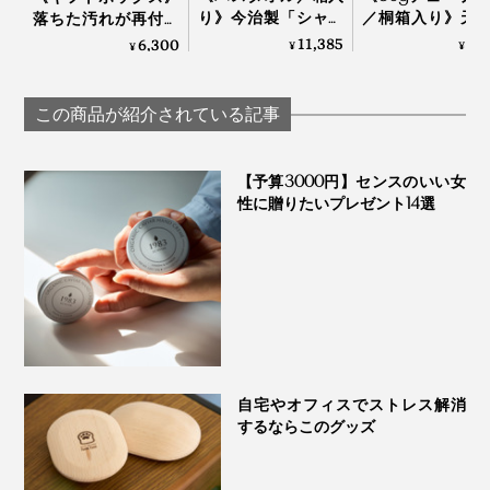
り》今治製「シャト
／桐箱入り》天
落ちた汚れが再付着
ル織機」でゆっくり
分97.1%、フッ素
しない、綿もカシミ
11,385
5,
6,300
¥
¥
¥
織った、育つタオル
泡剤・研磨剤・
ヤも洗える「洗濯洗
｜SHUTTLE 1963
料・合成原料フ
剤」｜Fukii
の「木曽檜歯磨
この商品が紹介されている記事
ェル」
【予算3000円】センスのいい女
性に贈りたいプレゼント14選
自宅やオフィスでストレス解消
するならこのグッズ