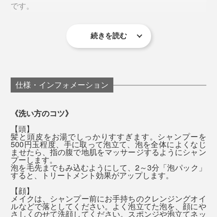
です。
人 日本アロマ環境協会を設立した、アロマの先駆者で
す。
どちらも、ナトリウム・カルシウム・鉄・リン・マグネ
続きを読む
『MANGETSU（満月）』はやや甘めの香り、
高橋氏によると、『MANGETSU（満月）』は、心身を
シウム・カリウム・亜鉛・ケイ素・イオウといった、10
『SINGETSU（新月）』はフレッシュな柑橘の香りで、
優しく満たしてくれるイメージの香り。
種類のミネラルがたっぷり。
私はその日の気分で使い分けています。
ほんのり甘いオレンジやゼラニウム、落ち着いたラベン
入浴時に、『MANGETSU（満月）』または
仕様・インフォメーション
全身シャンプーは、豊かな泡で、頭からつま先までを包
ダーやパチュリを中心に、天然のオイルをブレンドして
『SINGETSU（新月）』をひと袋、湯船に入れてくださ
むように洗って、一気に流すと、髪も肌もしっとり。そ
います。
い。ハーブの香りが一瞬フワッと広がって、だんだん落
《洗い方のコツ》
の頃には、もう香りは落ち着いて、ほとんど感じませ
ち着いてきます。
【頭】
ん。
髪と頭皮をお湯でしっかりすすぎます。シャンプーを
500円玉程度、手に取って泡立て、泡を全体によくなじ
ませたら、指の腹で地肌をマッサージするようにシャン
まずは、いつものように頭を洗います。指でマッサージ
流した後は、肌が滑るような、ぬめりが残りますが、大
プーします。
泡を毛先までもみ込むようにして、2～3分「泡パック」
するように洗っていると、ますます泡立ってきて、しか
丈夫。タオルで拭いた後は落ち着いて、「お風呂上がり
すると、トリートメント効果がアップします。
も、その泡がヘタりにくいことを実感するはずです。
のしっとり感」が長く続くように感じます。
【顔】
メイクは、シャンプー前にお手持ちのクレンジングオイ
シャンプー後はすぐに流さないで、そのまま髪を「泡パ
ルなどで落としてください。よく泡立てた泡を、顔にや
バスソルトは、袋を開けると、フワッと香りが広がっ
さしくのせて洗顔してください。スポンジや泡立てネッ