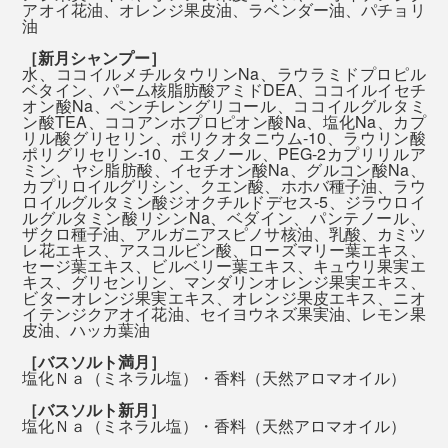
『MANGETSU（満月）』と『SINGETSU（新月）』、
アオイ花油、オレンジ果皮油、ラベンダー油、パチョリ
油
香りの選び方は自由です。好みや気分に合せて、どちら
［新月シャンプー］
かの香りを選んだり、月の満ち欠けに合せて使い分けた
水、ココイルメチルタウリンNa、ラウラミドプロピル
り。
ベタイン、パーム核脂肪酸アミドDEA、ココイルイセチ
今までのように、化粧水にオイル、クリームと、何重も
オン酸Na、ペンチレングリコール、ココイルグルタミ
塗り重ねるような保湿ケアは、必要ないはずです。
ン酸TEA、ココアンホプロピオン酸Na、塩化Na、カプ
リル酸グリセリン、ポリクオタニウム-10、ラウリン酸
大好きな香りで全身を洗いながら、自然ならではの心地
ポリグリセリン-10、エタノール、PEG-2カプリリルア
よさを、たっぷり浴びてください。
ミン、ヤシ脂肪酸、イセチオン酸Na、グルコン酸Na、
『MANGETSU（満月）』『SINGETSU（新月）』の全
カプリロイルグリシン、クエン酸、ホホバ種子油、ラウ
身シャンプーは、年間1,000人以上の髪を扱うトップサ
ロイルグルタミン酸ジオクチルドデセス-5、ジラウロイ
ルグルタミン酸リシンNa、ベダイン、パンテノール、
ロンオーナーを始め、薬剤師やコスメ処方研究員といっ
本品は、『MANGETSU（満月）』『SINGETSU（新
ザクロ種子油、アルガニアスピノサ核油、乳酸、カミツ
レ花エキス、アスコルビン酸、ローズマリー葉エキス、
たエキスパートたちが、試作しては、プロの美容師たち
月）』の全身シャンプー各2袋とバスソルト各2袋のギフ
セージ葉エキス、ビルベリー葉エキス、キュウリ果実エ
とともに使用感をチェック。
トセット。自宅だけでなく、旅行や出張、ジムへ持って
キス、グリセンリン、マンダリンオレンジ果実エキス、
ビターオレンジ果実エキス、オレンジ果皮エキス、ニオ
いってもちょうどいいサイズです。
イテンジクアオイ花油、セイヨウネズ果実油、レモン果
本当の心地よさのために、50回以上の試作をくり返し
皮油、ハッカ葉油
て、洗い心地、仕上がりともに極めた全身シャンプーを
［バスソルト満月］
塩化Ｎａ（ミネラル塩）・香料（天然アロマオイル）
完成させました。
［バスソルト新月］
塩化Ｎａ（ミネラル塩）・香料（天然アロマオイル）