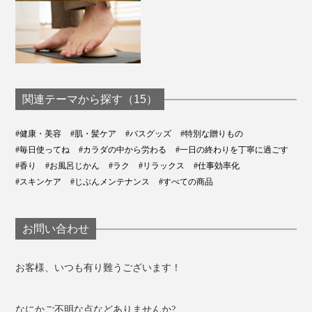
関連テーマから探す（15）
#健康・美容
#肌・髪ケア
#バスグッズ
#特別な贈りもの
#毎日使ってね
#カラダの中から労わる
#一日の終わりを丁寧に過ごす
#香り
#お風呂じかん
#ラク
#リラックス
#仕事効率化
#スキンケア
#じぶんメンテナンス
#すべての商品
お問い合わせ
お客様、いつも有り難うございます！
なにかご不明な点などありませんか?