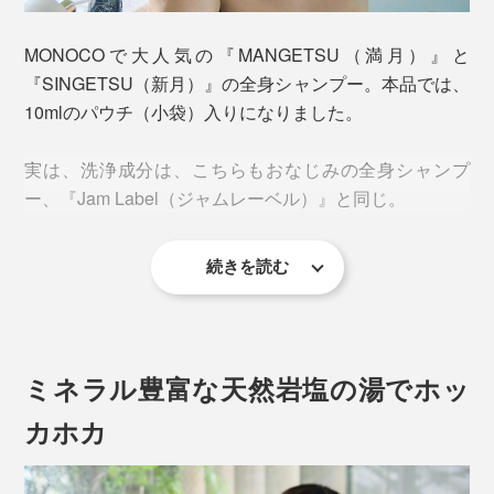
洗えて、肌も髪もしっとり。バスソルトを溶かした、ミ
ネラル豊富な湯に浸かれば、体中のめぐりがよくなっ
MONOCOで大人気の『MANGETSU（満月）』と
て、ホッカホカに。
『SINGETSU（新月）』の全身シャンプー。本品では、
10mlのパウチ（小袋）入りになりました。
こんなリフレッシュできるギフトは、めずらしいでしょ
う。
実は、洗浄成分は、こちらもおなじみの全身シャンプ
ー、『Jam Label（ジャムレーベル）』と同じ。
続きを読む
ミネラル豊富な天然岩塩の湯でホッ
カホカ