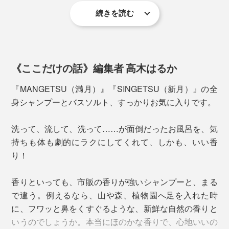
続きを読む
世界最高峰で採掘されるミネラル豊富な岩塩は、インド
やネパールでは、古来より、肌にいい薬塩として重宝さ
れてきました。
《ここだけの話》編集者 高木はるか
『MANGETSU（満月）』はピンクソルトを、
『SINGETSU（新月）』はクリスタルソルトを。
『MANGETSU（満月）』『SINGETSU（新月）』の全
身シャンプーとバスソルト、すっかりお気に入りです。
使い方はカンタン、まさに全身丸洗い。
洗って、流して、洗って……が面倒だったお風呂を、気
『MANGETSU（満月）』または『SINGETSU（新
持ちも体も劇的にラクにしてくれて、しかも、いい香
月）』のどちらかを、手のひらに出して、水を含ませて
り！
から泡立ててください。
この心地よい香りは、アロマセラピスト、高橋克郎氏の
香りといっても、市販の香りが強いシャンプーと、まる
監修によるもの。
見た目は透明、目立った香りもない、ごく普通のシャン
で違う。例えるなら、山や森、植物園へ足を入れた時
プーですが、あっという間にキメ細かい、モチモチ泡の
に、フワッと鼻をくすぐるような、新鮮な自然の香りと
高橋氏は、東京・吉祥寺で20年以上続いている老舗のア
できあがり。
いうのでしょうか。本当にほのかな香りで、心地いいの
ロマテラピースクール セリストの校長で、公益社団法