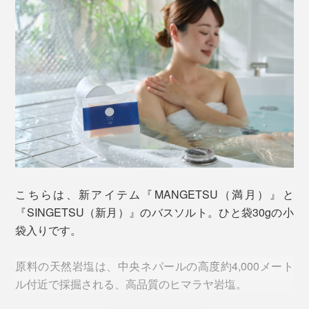
写真手前は「ギフトボックス小」、奥は「ギフトボックス大」
それぞれのアロマオイルをブレンドした、『Jam
そもそも香りといえば、どうしても「女性向け」「香り
Label』の香りつきタイプと言えます。
が強い、洗った後も残る」「人工的」というイメージが
ありました。
『Jam Label』同様に、『MANGETSU（満月）』
『SINGETSU（新月）』も、このシャンプーを泡立てて
『MANGETSU（満月）』『SINGETSU（新月）』は、
髪を洗ったら、そのままの泡で、顔も体も洗えるので
違います。
す。
こちらは、新アイテム『MANGETSU（満月）』と
香りの成分は、すべて天然のオイル。だから、自然に触
『SINGETSU（新月）』のバスソルト。ひと袋30gの小
れた時のような、心地よさ。ほのかな香りで、洗った後
袋入りです。
はまず残りません。
原料の天然岩塩は、中央ネパールの高度約4,000メート
男女を問わず、強い香りが苦手な人も、「心地よさ」を
ル付近で採掘される、高品質のヒマラヤ岩塩。
感じやすい香りです。