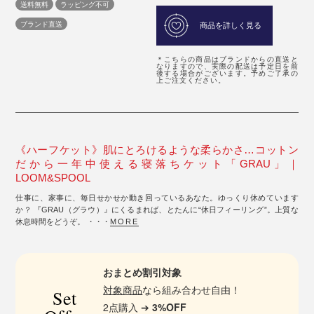
送料無料
ラッピング不可
ブランド直送
商品を詳しく見る
＊こちらの商品はブランドからの直送と
なりますので、実際の配送は予定日を前
後する場合がございます。予めご了承の
上ご注文ください。
《ハーフケット》肌にとろけるような柔らかさ…コットン
だから一年中使える寝落ちケット「GRAU」｜
LOOM&SPOOL
仕事に、家事に、毎日せかせか動き回っているあなた。ゆっくり休めています
か？ 『GRAU（グラウ）』にくるまれば、とたんに“休日フィーリング”。上質な
休息時間をどうぞ。 ・・・
MORE
おまとめ割引対象
対象商品
なら組み合わせ自由！
Set
2点購入 ➔
3%OFF