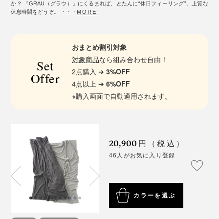
か？ 『GRAU（グラウ）』にくるまれば、とたんに“休日フィーリング”。上質な
休息時間をどうぞ。 ・・・
MORE
おまとめ割引対象
対象商品
なら組み合わせ自由！
Set
2点購入 ➔
3%OFF
Offer
4点以上 ➔
6%OFF
※購入画面で自動適用されます。
20,900
円（税込）
46人がお気に入り登録
カラーを選ぶ