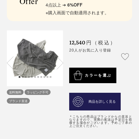
Offer
4点以上 ➔
6%OFF
※購入画面で自動適用されます。
12,540
円（税込）
20人がお気に入り登録
カラーを選ぶ
送料無料
ラッピング不可
ブランド直送
商品を詳しく見る
＊こちらの商品はブランドからの直送と
なりますので、実際の配送は予定日を前
後する場合がございます。予めご了承の
上ご注文ください。