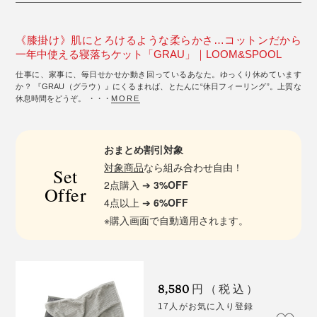
《膝掛け》肌にとろけるような柔らかさ…コットンだから
一年中使える寝落ちケット「GRAU」｜LOOM&SPOOL
仕事に、家事に、毎日せかせか動き回っているあなた。ゆっくり休めています
か？ 『GRAU（グラウ）』にくるまれば、とたんに“休日フィーリング”。上質な
休息時間をどうぞ。 ・・・
MORE
おまとめ割引対象
対象商品
なら組み合わせ自由！
Set
2点購入 ➔
3%OFF
Offer
4点以上 ➔
6%OFF
※購入画面で自動適用されます。
8,580
円（税込）
17人がお気に入り登録