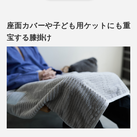
パイル地といっても、タオルのようにループ状の糸が並
んでいるのではなく、先端を切り先端を切りそろえたコ
座面カバーや子ども用ケットにも重
ットン糸が、みっしり詰まっています。独特の光沢感と
ふんわり柔らかい肌触りがアザラシの毛並みに似ている
宝する膝掛け
ところから、「シール織」と呼ばれるようになったのだ
とか。
今年のシール織り毛布は、コットンパイルを織り込んだ
基布（毛布の土台となる布）まで、綿100％になったの
で、毛布丸ごと天然素材。
しかも、前年より20％以上も軽量化して、いっそう軽い
かけ心地です。
「シール織」について詳しくはこちら >>