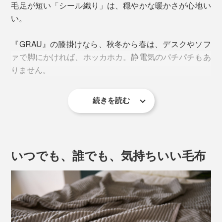
毛足が短い「シール織り」は、穏やかな暖かさが心地い
い。
『GRAU』の膝掛けなら、秋冬から春は、デスクやソフ
ァで脚にかければ、ホッカホカ。静電気のパチパチもあ
りません。
続きを読む
夏も、朝晩の冷えやエアコン冷えを感じる時に、ぴった
り。コットンだから、サラッと肌に掛けて気持ちいい。
小さいお子さんのお昼寝用や、赤ちゃんのベビーカー用
にも便利です。
いつでも、誰でも、気持ちいい毛布
毛足が短い『GRAU』は、革ソファの座面シートや、ひ
じ掛け用カバーとしても。汗でペタペタ貼りつきがちな
革ソファでも、快適に過ごせます。