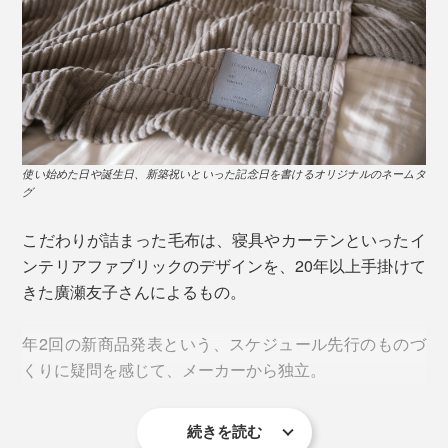
平日も、忙しい時こそ『GRAU』に包まれて。考えごと
がいっぱいでも、肌にとろけるような柔らかさと、穏や
かな暖かさに、思わずホッ。アタマが「お休みモード」
に切り替えやすいはず。仕事時の仮眠や、ソファでの昼
寝にもぴったりです。
使い始めた日や誕生日、新築祝いといった記念日を書けるオリジナルのネームタ
グ
こだわりが詰まった毛布は、寝具やカーテンといったイ
ンテリアファブリックのデザインを、20年以上手掛けて
きた廣瀬友子さんによるもの。
年2回の新商品発表という、スケジュール先行のものづ
くりに疑問を感じて、メーカーから独立。
続きを読む