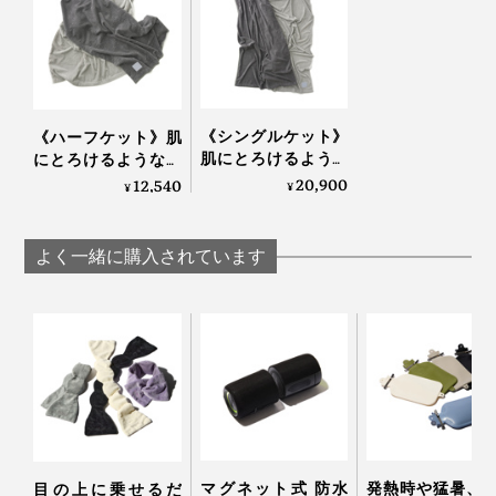
《シングルケット》
《ハーフケット》肌
肌にとろけるような
にとろけるような柔
柔らかさ…コットンだ
らかさ…コットンだか
20,900
12,540
¥
¥
から一年中使える寝
ら一年中使える寝落
落ちケット
ちケット「GRAU」
「GRAU」｜
｜LOOM&SPOOL
よく一緒に購入されています
LOOM&SPOOL
マグネット式 防水
発熱時や猛暑、
目の上に乗せるだ