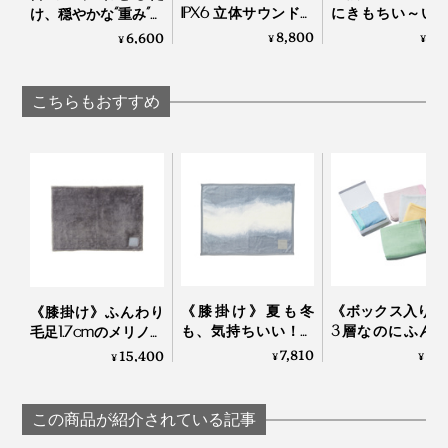
IPX6 立体サウンドの
にきもちい～い
け、穏やかな“重み”で
Bluetooth デュアル ス
リコン製水枕」
夢の世界へ……寝返り
8,800
2,
6,600
¥
¥
¥
ピーカー｜MaGdget
リコンウォータ
を打ってもズレにく
Dual Speaker
ロー
い「スリープマス
ク」｜nodpod
こちらもおすすめ
《膝掛け》夏も冬
《ボックス入り1
《膝掛け》ふんわり
も、気持ちいい！綿
3層なのにふん
毛足1.7cmのメリノウ
毛布の自然な柔らか
ボリューム感！
ールが気持ちいい！
7,810
4,
15,400
¥
¥
¥
さ｜FLOOD OF
らかガーゼとさ
軽い掛け心地の「毛
LIGHT（LOOM＆
らワッフルで両
布」｜LOOM &
SPOOL）
モチイイ「お昼
SPOOL ルームアンド
この商品が紹介されている記事
ーフケット」｜
スプール SERENE