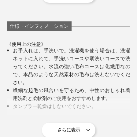
以来、息の長いものづくりを追求し続け、2019年、現
代の暮しに合う上質な寝具を目指すブランド
『
LOOM&SPOOL（ルーム アンド スプール）
』を設
仕様・インフォメーション
立。
《使用上の注意》
『GRAU』は、MONOCOでおなじみ、『
FLOOD OF
お手入れは、手洗いで。洗濯機を使う場合は、洗濯
LIGHT
』、『
SERENE
』に続いて、第3弾となる毛布で
ネットに入れて、手洗いコースや弱洗いコースで洗
す。
ってください。水流の強い毛布コースは化繊用なの
で、本品のような天然素材の毛布は洗わないでくだ
廣瀬さんが目指した毛布は、「子どものときから、大人
さい。
になっても、いつもそばにあるコットンのやさしさと、
繊細な起毛の風合いを守るため、中性のおしゃれ着
ずっと使っていける色・デザイン」。
用洗剤と柔軟剤のご使用をおすすめします。
タンブラー乾燥はしないでください。
忙しい時も、『GRAU』に包まれれば、誰でも“休日フィ
毛羽落ちや移染がありますので、単独で洗ってくだ
ーリング”。一年中、いつでも、上質な休息時間をどう
さい。
ぞ。
綿毛布は細かい毛羽が製品に残っているため、使い
さらに表示