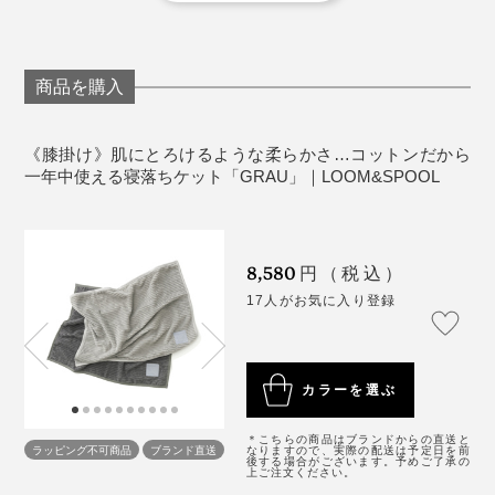
始めは、濃い色の服に細かい毛羽がつくことがあり
ます。ついた毛羽は、市販の粘着クリーナーで取っ
てください。
洗濯後、表面の風合いが変化することもあります
商品を購入
が、肌触りや暖かさは、ほとんど変わりません。
使っていくうちに若干毛羽立つことがあります。品
《膝掛け》肌にとろけるような柔らかさ…コットンだから
質には問題ありませんが、決して引っ張らずにハサ
一年中使える寝落ちケット「GRAU」｜LOOM&SPOOL
ミで飛び出したパイルをカットしたり、ブラシで毛
並みを整えてください。
8,580
円（税込）
《商品仕様》
17人がお気に入り登録
サイズ：膝掛け／幅90×長さ70cm
素材：パイル（毛羽部分）／綿100％、地糸／綿
100％
カラーを選ぶ
重さ：約0.25kg
製造国：日本
＊こちらの商品はブランドからの直送と
ラッピング不可商品
ブランド直送
なりますので、実際の配送は予定日を前
後する場合がございます。予めご了承の
上ご注文ください。