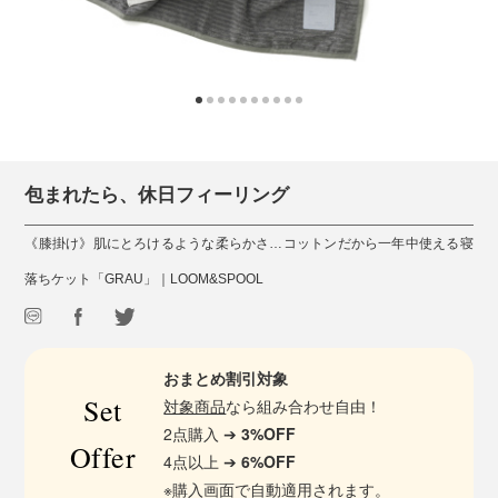
包まれたら、休日フィーリング
《膝掛け》肌にとろけるような柔らかさ…コットンだから一年中使える寝
落ちケット「GRAU」｜LOOM&SPOOL
おまとめ割引対象
Set
対象商品
なら組み合わせ自由！
2点購入 ➔
3%OFF
Offer
4点以上 ➔
6%OFF
※購入画面で自動適用されます。