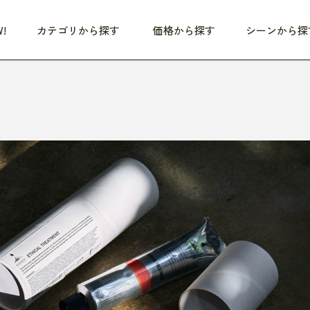
!
カテゴリから探す
価格から探す
シーンから探
つめた〜い夏、どうぞ！
HEALTHY
家電
HOME
ファッション
- 3,000円
3,000円 - 5,000円
5,000円 - 10,000円
OP10
すべて
すべて
すべて
すべて
す
朝までぐっすり
リビング家電
居心地のいい空間
服
ひ
商品 (新着順)
本気で休む
キッチン家電
家事ルンルン
バッグ
ほ
覧
いつも清潔
美容・健康家電
食いしん坊クラブ
靴・靴下
や
じぶんメンテナンス
オーディオ家電
料理と団らん
レイングッズ
仕
め割引
おうちエクササイズ
ファッション／小物
レット
の他
日用品
健康・美容
すべて
すべて