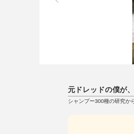
調理家電
調理器具
食器
タオル・ふきん
キッチン雑貨
元ドレッドの僕が
シャンプー300種の研究か