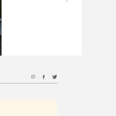
最後のひと口までキンキン
ドリンク
旅行
フード
アウトドア
旅行遊び／その他