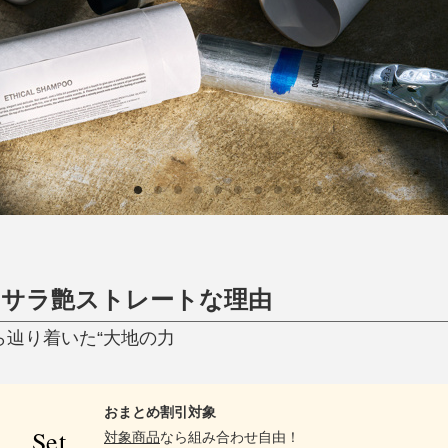
ひんやり今治タオル、生き返る〜
掃除・洗濯
肌・髪ケア
タオル
バスグッズ
スリッパ
ひんやりグッズ
防災用品
あったかグッズ
水筒
健康グッズ
日用品／その他
オーラルケア
、サラ艶ストレートな理由
ら辿り着いた“大地の力
おまとめ割引対象
Set
対象商品
なら組み合わせ自由！