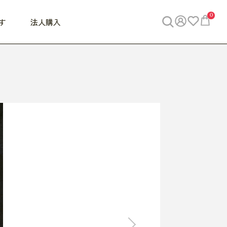
0
す
法人購入
WORK
ビジネス
ENJOY
寝具
10,000円 - 30,000円
30,000円以上
べて
すべて
すべて
すべて
らめきデスク
PC・スマホ関連
お出かけスパイス
敷き寝具
っと一息ふぅ
椅子・クッション
思い出トラベル
掛け寝具
っぱり清潔感
収納
外で過ごすって最高
パジャマ
事へGO
ビジネス／小物
好き・・にどっぷり
枕・小物
食料品
旅行・遊び
すべて
すべて