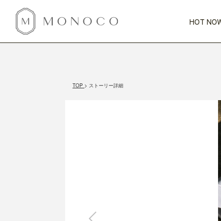
HOT NOW
新商品
CATEGORY
PRICE
SCENE
HOT NOW!
GIFTS
インテリア
1,000円未満
1,000円 
TOP
ストーリー詳細
今週のT
カテゴリから探す
価格から探す
シーンから探す
すべて
すべて
特別な贈りもの
家具
すべての
会話が弾む
収納
特集一
気のきく手土産
照明
毎日使ってね
インテリア雑貨
おまと
ベランダ・庭
アウト
インテリア／そ
キッチン
すべて