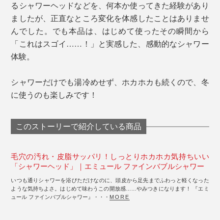
るシャワーヘッドなどを、何本か使ってきた経験があり
ましたが、正直なところ変化を体感したことはありませ
んでした。でも本品は、はじめて使ったその瞬間から
「これはスゴイ……！」と実感した、感動的なシャワー
体験。
シャワーだけでも湯冷めせず、ホカホカも続くので、冬
に使うのも楽しみです！
このストーリーで紹介している商品
毛穴の汚れ・皮脂サッパリ！しっとりホカホカ気持ちいい
「シャワーヘッド」｜エミュール ファインバブルシャワー
いつも通りシャワーを浴びただけなのに、頭皮から足先までふわっと軽くなった
ような気持ちよさ。はじめて味わうこの開放感……やみつきになります！ 『エミ
ュール ファインバブルシャワー』・・・
MORE