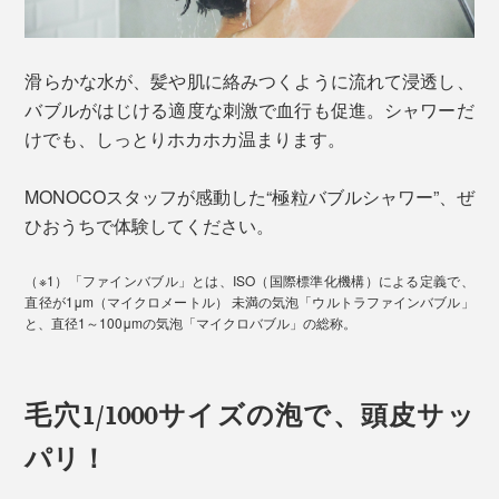
滑らかな水が、髪や肌に絡みつくように流れて浸透し、
バブルがはじける適度な刺激で血行も促進。シャワーだ
けでも、しっとりホカホカ温まります。
MONOCOスタッフが感動した“極粒バブルシャワー”、ぜ
ひおうちで体験してください。
（※1）「ファインバブル」とは、ISO（国際標準化機構）による定義で、
直径が1μm（マイクロメートル） 未満の気泡「ウルトラファインバブル」
と、直径1～100μmの気泡「マイクロバブル」の総称。
毛穴1/1000サイズの泡で、頭皮サッ
パリ！